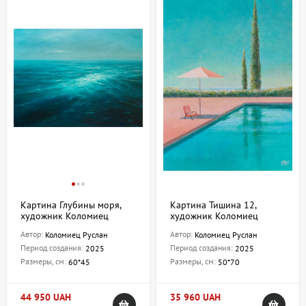
Картина Глубины моря,
Картина Тишина 12,
художник Коломиец
художник Коломиец
Руслан
Руслан
Автор:
Автор:
Коломиец Руслан
Коломиец Руслан
Период создания:
Период создания:
2025
2025
Размеры, см:
Размеры, см:
60*45
50*70
44 950 UAH
35 960 UAH