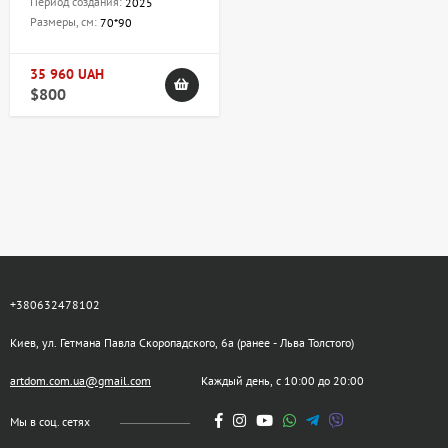
Период создания:
2025
Размеры, см:
70*90
35 960 UAH
$800
+380632478102
Киев, ул. Гетмана Павла Скоропадского, 6а (ранее - Льва Толстого)
artdom.com.ua@gmail.com
Каждый день, с 10:00 до 20:00
Мы в соц. сетях