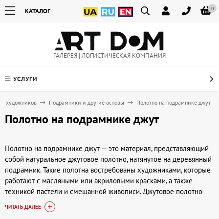
0
КАТАЛОГ
ГАЛЕРЕЯ | ЛОГИСТИЧЕСКАЯ КОМПАНИЯ
УСЛУГИ
ля художников
Подрамники и другие основы
Полотно на подрамнике джут
Полотно на подрамнике джут
Полотно на подрамнике джут — это материал, представляющий
собой натуральное джутовое полотно, натянутое на деревянный
подрамник. Такие полотна востребованы художниками, которые
работают с масляными или акриловыми красками, а также
техникой пастели и смешанной живописи. Джутовое полотно
отличается текстурной фактурой и высокой прочностью, что
ЧИТАТЬ ДАЛЕЕ
позволяет создавать выразительные произведения с особой