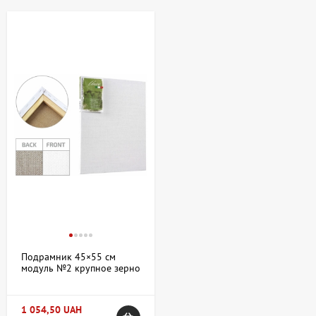
глубиной и фактурой. В категории представлены разнообразные
форматы полотен, адаптированные для студийной и пленэрной
работы.
Купить Полотно на подрамнике джут в
Киеве и Украине: ассортимент и
особенности
В магазине «АртДом» на artdom.com.ua можно купить Полотно
на подрамнике джут в Киеве и Украине с доставкой по всей
стране. В наличии представлены полотна разного размера, от
компактных до больших форматов, подходящие для портретной
и пейзажной живописи, а также абстрактных композиций.
Натяжка на подрамник выполнена таким образом, чтобы
обеспечить ровную и надежную поверхность для работы.
Подрамник 45×55 см
Ассортимент включает следующие варианты:
модуль №2 крупное зерно
акрил джут Италия Unico
Различные плотности джутового полотна, влияющие на
текстуру и впитываемость краски;
1 054,50 UAH