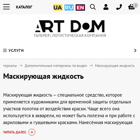
0
КАТАЛОГ
ГАЛЕРЕЯ | ЛОГИСТИЧЕСКАЯ КОМПАНИЯ
УСЛУГИ
материалы
Дополнительные материалы по видам
Маскирующая жидкость
Маскирующая жидкость
Маскирующая жидкость — специальное средство, которое
применяется художниками для временной защиты отдельных
участков полотна от воздействия краски. Чаще всего она
используется в акварели, но может быть полезна и при работе с
акриловыми и гуашевыми красками. Нанесённая маскирующая
жидкость создает барьер, который предотвращает смешивание
ЧИТАТЬ ДАЛЕЕ
цвета на тех местах, где необходимо сохранить свет или детали.