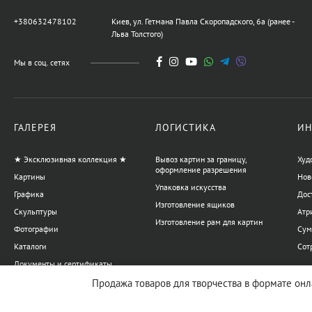
телец, автор Владимиров
Алексей
+380632478102
Киев, ул. Гетмана Павла Скоропадского, 6а (ранее -
359 600 UAH
Льва Толстого)
Мы в соц. сетях
Картина Украденный мир,
художник Бурда Ярослав
44 950 UAH
ГАЛЕРЕЯ
ЛОГИСТИКА
ИН
★ Эксклюзивная коллекция ★
Вывоз картин за границу,
Худ
Картина Обнаженная,
оформление разрешения
Картины
Нов
художник Корсунь
Упаковка искусства
Дмитрий
Графика
Дос
12 586 UAH
Изготовление ящиков
Скульптуры
Атр
Изготовление рам для картин
Фотографии
Сум
Каталоги
Сот
Картина Море, художник
Документы и сертификаты
Кокин Михаил
Товары для художников
Продажа товаров для творчества в формате онла
20 228 UAH
17 980 UAH
Упаковка и переноска