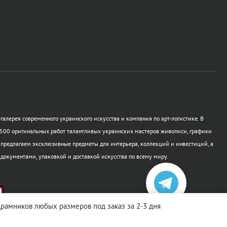
галерея современного украинского искусства и компания по арт-логистике. В
500 оригинальных работ талантливых украинских мастеров живописи, графики
 предлагаем эксклюзивные предметы для интерьера, коллекций и инвестиций, а
 документами, упаковкой и доставкой искусства по всему миру.
одрамников любых размеров под заказ за 2-3 дня
а