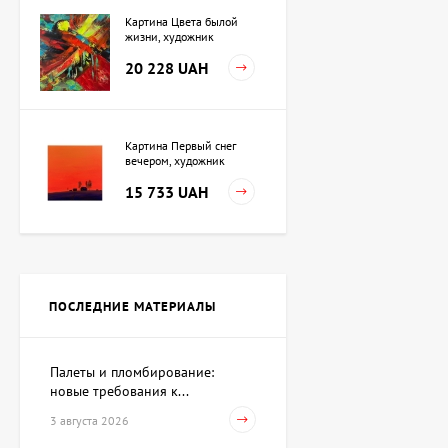
Картина Цвета былой
жизни, художник
Кузьменко Игорь
20 228 UAH
Картина Первый снег
вечером, художник
Кузьменко Игорь
15 733 UAH
Картина Независимость,
художник Кот Валерий
ПОСЛЕДНИЕ МАТЕРИАЛЫ
Цена по
запросу
Палеты и пломбирование:
новые требования к...
Скульптура Поиск себя,
автор Шевчук Дмитрий
3 августа 2026
62 930 UAH