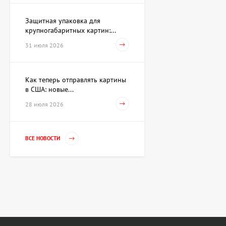
Защитная упаковка для
крупногабаритных картин:...
Акварель Заговор Амура и
Венеры, художник Павлов
31 июля 2026
Виктор
15 733 UAH
Как теперь отправлять картины
в США: новые...
Картина Первое марта,
28 июля 2026
художник Репка
Александр
35 960 UAH
ВСЕ НОВОСТИ
Гильза Без названия,
художник Криволап
Анатолий
Цена по
запросу
Скульптура Золотой