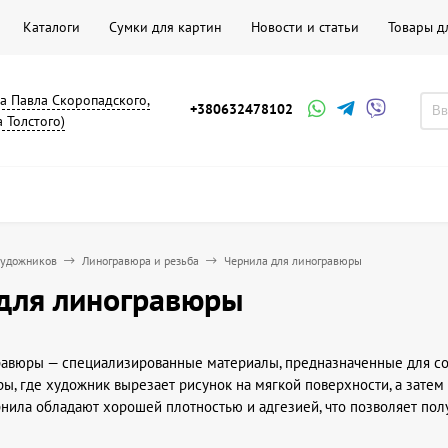
Каталоги
Сумки для картин
Новости и статьи
Товары д
на Павла Скоропадского,
+380632478102
а Толстого)
художников
Линогравюра и резьба
Чернила для линогравюры
для линогравюры
равюры — специализированные материалы, предназначенные для со
ы, где художник вырезает рисунок на мягкой поверхности, а зате
ернила обладают хорошей плотностью и адгезией, что позволяет по
рой.