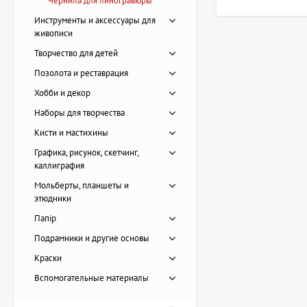
Чернила для линогравюры
обращайте внимание
Инструменты и аксессуары для
Тип чернил:
м
живописи
творчества.
Творчество для детей
Плотность и 
Позолота и реставрация
в детали грав
Цвет и укрыв
Хобби и декор
варианты.
Наборы для творчества
Объем упаков
Кисти и мастихины
Чернила для линогр
Графика, рисунок, скетчинг,
печати. Внимательн
каллиграфия
Мольберты, планшеты и
Есть вопрос
этюдники
Папір
Подрамники и другие основы
Картина Пирс, художник
Краски
Лоза Наталья
Вспомогательные материалы
20 228 UAH