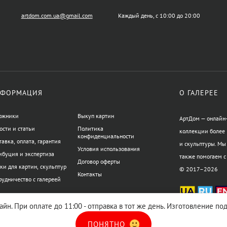
artdom.com.ua@gmail.com
Каждый день, с 10:00 до 20:00
ФОРМАЦИЯ
О ГАЛЕРЕЕ
ожники
Выкуп картин
АртДом — онлайн-
ости и статьи
Политика
коллекции более 
конфиденциальности
тавка, оплата, гарантия
и скульптуры. Мы
Условия использования
ибуция и экспертиза
также помогаем с
Договор оферты
ки для картин, скульптур
© 2017–2026
Контакты
рудничество с галереей
йн. При оплате до 11:00 - отправка в тот же день. Изготовление п
XML-карта сайта
HTML-карта сайт
ПОНЯТНО