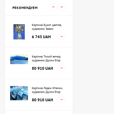
Игорь
15 733 UAH
РЕКОМЕНДУЕМ
Картина Букет цветов,
художник Завен
Мартиросян
6 743 UAH
Картина Тихий вечер,
художник Дулин Егор
80 910 UAH
Картина Лодки Италии,
художник Дулин Егор
80 910 UAH