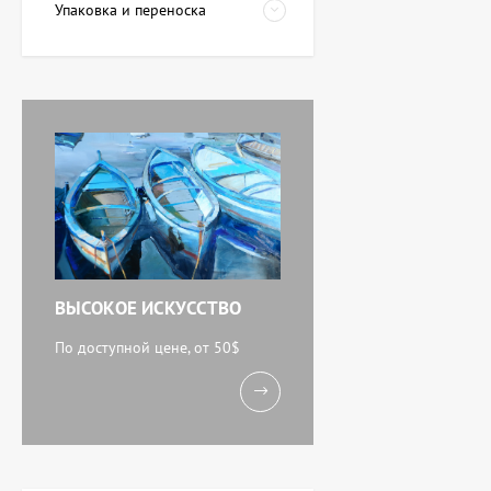
Упаковка и переноска
Картина Красные
тюльпаны, художник
Завен Мартиросян
11 238 UAH
Картина Абстракция
триптих, художник Бурда
Ярослав
71 920 UAH
ВЫСОКОЕ ИСКУССТВО
Акварель У моря,
художник Кокин Михаил
По доступной цене, от 50$
11 238 UAH
Картина Вечереет,
художник Кузьменко