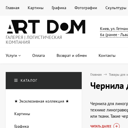
Главная
Картины
Графика
Фотографии
Скульптуры
Киев, ул. Гетма
6а (ранее - Льв
ГАЛЕРЕЯ | ЛОГИСТИЧЕСКАЯ
КОМПАНИЯ
Услуги
Оплата
Возврат и обмен
Контакты
Главная
Товары для 
КАТАЛОГ
Чернила 
★ Эксклюзивная коллекция ★
Чернила для линог
технике линогравюр
Картины
или ткани. Такие ч
структурой и тексту
Графика
ЧИТАТЬ ДАЛЕЕ