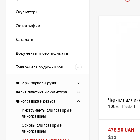
Купить Черн
Скульптуры
Фотографии
В интернет-магазин
наличии можно найт
Каталоги
Масляные че
Водораствор
Документы и сертификаты
бумаге и тка
Цветовая пал
Товары для художников
возможности.
Упаковка и о
Линеры маркеры ручки
мастеров, так
Лепка, пластика и скульптура
Стоимость, условия
Чернила для ли
Линогравюра и резьба
отправка по Киеву 
100мл ESSDEE
Инструменты для гравюры и
линогравюры
Как выбрать
Основы для гравюры и
478,50 UAH
линогравюры
При выборе чернил 
$11