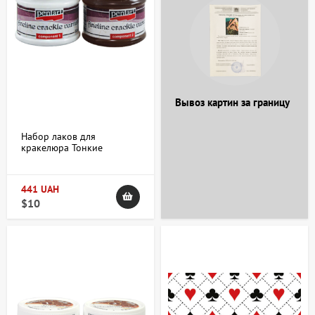
+38 063 247 8102
+38 063 247 8102
Вывоз картин за границу
Набор лаков для
кракелюра Тонкие
трещины
двухкомпонентные
2х50мл Pentart
441 UAH
$10