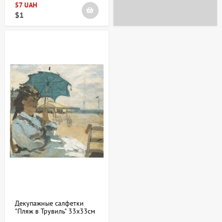
57 UAH
$1
Декупажные салфетки
"Пляж в Трувиль" 33х33см
18,5г/м2 20шт Abiente