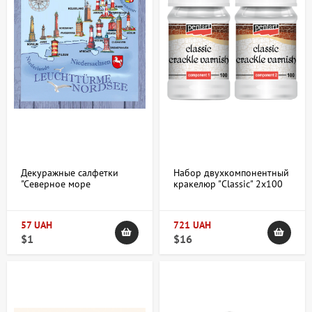
Декуражные салфетки
Набор двухкомпонентный
"Северное море
кракелюр "Classic" 2x100
Балтийское море"
мл Pentart
33х33см 18,5г/м2 20шт
Ambiente
57 UAH
721 UAH
$1
$16