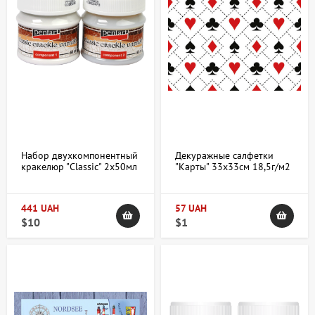
Набор двухкомпонентный
Декуражные салфетки
кракелюр "Classic" 2х50мл
"Карты" 33х33см 18,5г/м2
Pentart
20шт Ambiente
441 UAH
57 UAH
$10
$1