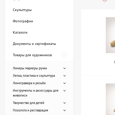
Купить Кист
Скульптуры
Фотографии
В магазине ArtDom 
синтетическим и с
Каталоги
Круглые кист
Плоские кист
Документы и сертификаты
Веерные кис
Декоративные
Товары для художников
Материалы ворса вы
Линеры маркеры ручки
акриле. Размеры ва
Лепка, пластика и скульптура
Как выбрать
Линогравюра и резьба
Инструменты и аксессуары для
При выборе кистей 
живописи
обратить внимание
Творчество для детей
Тип краски:
дл
Позолота и реставрация