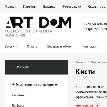
Главная
Картины
Графика
Фотографии
Скульптуры
Киев, ул. Гетма
6а (ранее - Льв
ГАЛЕРЕЯ | ЛОГИСТИЧЕСКАЯ
КОМПАНИЯ
Услуги
Оплата
Возврат и обмен
Контакты
Главная
Товары для 
КАТАЛОГ
Кисти
★ Эксклюзивная коллекция ★
Кисти являются одн
художественные при
Картины
эффектами. Эти инс
художнику воплощат
Графика
ЧИТАТЬ ДАЛЕЕ