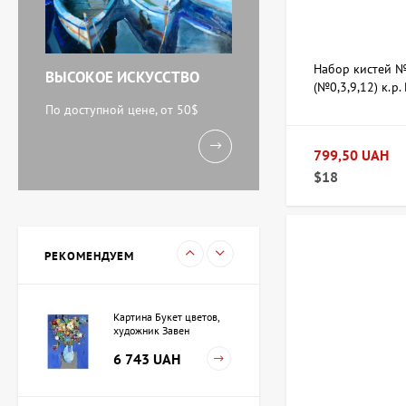
Ярослав
71 920 UAH
Набор кистей №
ВЫСОКОЕ ИСКУССТВО
(№0,3,9,12) к.р.
Акварель У моря,
художник Кокин Михаил
По доступной цене, от 50$
11 238 UAH
799,50 UAH
$18
Картина Вечереет,
художник Кузьменко
Игорь
15 733 UAH
РЕКОМЕНДУЕМ
Картина Букет цветов,
художник Завен
Мартиросян
6 743 UAH