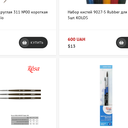
круглая 311 №00 короткая
Набор кистей 9027-5 Rubber для
io
5шт. KOLOS
600 UAH
КУПИТЬ
$13