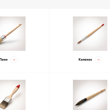
и в Киеве и Украине — ассортимент и особ
представлен широкий выбор кистей, подходящих для различных худ
мешанным ворсом, различающиеся по форме и размеру. Основные в
и
— подходят для точечной работы, прорисовки деталей и плавных 
и
— используются для заполнения больших поверхностей и создани
ти
— отлично справляются с растушевкой и созданием плавных пере
 кисти
— имеют необычные формы для спецэффектов и текстуриро
Пони
Колонок
бираются в зависимости от техники: натуральная щетина подходит 
рьируются от тонких кистей для детальной работы до широких — дл
 кисти для работы: советы и рекомендац
важно учитывать несколько факторов, чтобы инструмент соответств
 на следующие моменты:
я масляной живописи предпочтительнее кисти с жестким натуральн