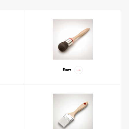
енности
ожественных задач. В ассортимент входят кисти с натуральным,
иды:
линий.
я выразительных мазков.
ходов.
вания.
Енот
для масляных красок, синтетика чаще используется в акварели и
я фона и больших мазков.
ии
овал вашим творческим задачам и технике исполнения. Следует
ым ворсом, для акварели — мягкие синтетические или