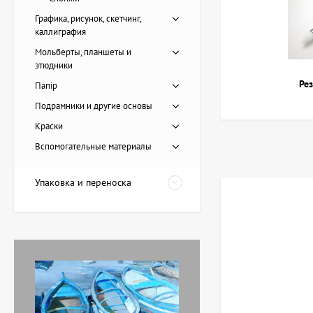
Графика, рисунок, скетчинг,
каллиграфия
Мольберты, планшеты и
этюдники
Ре
Папір
Подрамники и другие основы
Картина Пирс, художник
Краски
Лоза Наталья
Вспомогательные материалы
20 228 UAH
Упаковка и переноска
Картина Красные
тюльпаны, художник
Завен Мартиросян
11 238 UAH
Картина Абстракция
триптих, художник Бурда