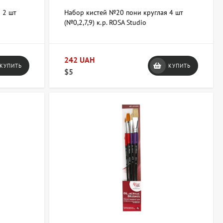
 2 шт
Набор кистей №20 пони круглая 4 шт
(№0,2,7,9) к.р. ROSA Studio
242 UAH
КУПИТЬ
КУПИТЬ
$5