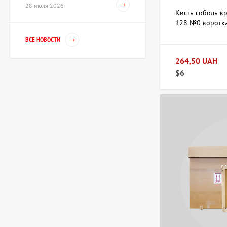
28 июля 2026
художник Репка
Кисть соболь к
Александр
35 960 UAH
128 №0 коротка
ВСЕ НОВОСТИ
264,50 UAH
Гильза Без названия,
художник Криволап
$6
Анатолий
Цена по
запросу
Скульптура Золотой
телец, автор Владимиров
Алексей
359 600 UAH
Картина Украденный мир,
художник Бурда Ярослав
44 950 UAH