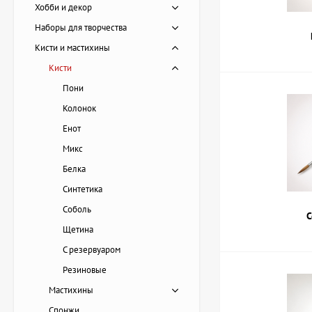
смешанные.
Хобби и декор
Форма и разм
Наборы для творчества
Удобство раб
Плотность во
Кисти и мастихины
Кисти
ArtDom поможет под
что правильный выб
Пони
Колонок
Есть вопрос
Енот
Микс
Белка
Синтетика
Соболь
С
Щетина
С резервуаром
Резиновые
Мастихины
Спонжи