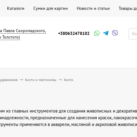
Каталоги
Сумки для картин
Новости и статьи
Товары д
на Павла Скоропадского,
+380632478102
а Толстого)
художников
Кисти и мастихины
Кисти
им из главных инструментов для создания живописных и декоратив
надлежности, предназначенные для нанесения красок, лакокрасочн
трументы применяются в акварели, масляной и акриловой живописи,
ь разные творческие замыслы, от тонкой детализации до широких 