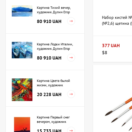
Картина Тихий вечер,
художник Дулин Егор
Набор кистей №
80 910 UAH
(№2,6) щетина (
Картина Лодки Италии,
377 UAH
художник Дулин Егор
$8
80 910 UAH
Картина Цвета былой
жизни, художник
Кузьменко Игорь
20 228 UAH
Картина Первый снег
вечером, художник
Кузьменко Игорь
15 733 UAH