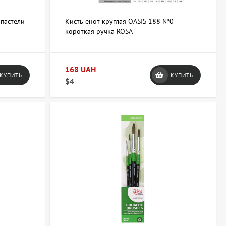
 пастели
Кисть енот круглая OASIS 188 №0
короткая ручка ROSA
168 UAH
КУПИТЬ
КУПИТЬ
$4