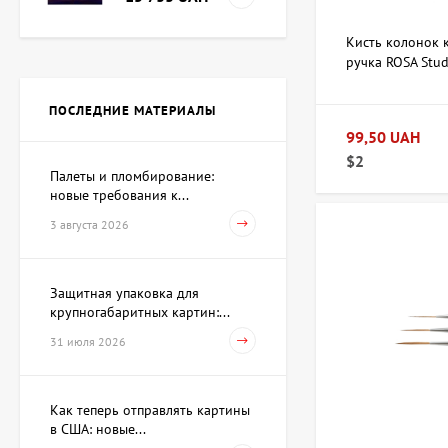
Кисть колонок 
ручка ROSA Stud
Картина Независимость,
художник Кот Валерий
ПОСЛЕДНИЕ МАТЕРИАЛЫ
Цена по
запросу
99,50 UAH
$2
Палеты и пломбирование:
новые требования к...
Скульптура Поиск себя,
автор Шевчук Дмитрий
3 августа 2026
62 930 UAH
Защитная упаковка для
крупногабаритных картин:...
Акварель Заговор Амура и
Венеры, художник Павлов
31 июля 2026
Виктор
15 733 UAH
Как теперь отправлять картины
в США: новые...
Картина Первое марта,