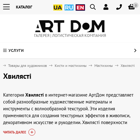
0
КАТАЛОГ
ГАЛЕРЕЯ | ЛОГИСТИЧЕСКАЯ КОМПАНИЯ
УСЛУГИ
я
Товары для художников
Кисти и мастихины
Мастихины
Хвилясті
Хвилясті
Категория
Хвилясті
в интернет-магазине АртДом представляет
собой разнообразные художественные материалы и
инструменты с волнообразной текстурой. Эти изделия
применяются для создания текстурных эффектов в живописи,
декоративном искусстве и рукоделии. Хвилясті поверхности
помогают художникам придавать работе дополнительный объем
ЧИТАТЬ ДАЛЕЕ
и динамику, реализовывать нестандартные композиционные