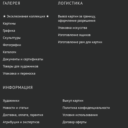
ГАЛЕРЕЯ
ЛОГИСТИКА
+38 063 247 8102
artdomua
★ Эксклюзивная коллекция ★
Вывоз картин за границу,
оформление разрешения
Картины
Упаковка искусства
Графика
+38 063 247 8102
+38 063 247 8102
Изготовление ящиков
Скульптуры
Изготовление рам для картин
Фотографии
Каталоги
Документы и сертификаты
Товары для художников
Упаковка и переноска
ИНФОРМАЦИЯ
Художники
Выкуп картин
Новости и статьи
Политика конфиденциальности
Доставка, оплата, гарантия
Условия использования
Атрибуция и экспертиза
Договор оферты