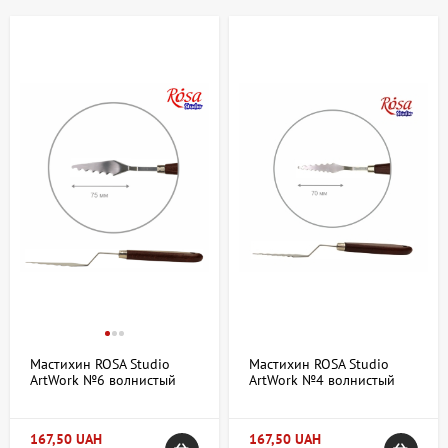
решения и экспериментировать с фактурами.
Купить Хвилясті в Киеве и Украине:
ассортимент и особенности
В магазине artdom.com.ua представлен широкий выбор
хвилястых материалов, подходящих для различных творческих
задач. В ассортимент входят:
холсты с волнообразной текстурой — основа для
масляной, акриловой и темперной живописи;
бумага с рельефным волнистым рисунком, идеальная для
акварели и графики;
декоративные панели и материалы для создания
объемных элементов;
различные форматы — от компактных листов до больших
Мастихин ROSA Studio
Мастихин ROSA Studio
полотен;
ArtWork №6 волнистый
ArtWork №4 волнистый
материалы из хлопка, льна и синтетических волокон,
длина 7,5см
длина 7см
сочетающие текстуру и прочность.
167,50 UAH
167,50 UAH