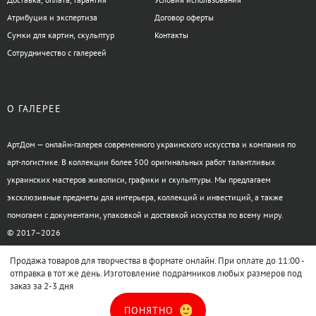
Атрибуция и экспертиза
Договор оферты
Сумки для картин, скульптур
Контакты
Сотрудничество с галереей
О ГАЛЕРЕЕ
АртДом — онлайн-галерея современного украинского искусства и компания по
арт-логистике. В коллекции более 500 оригинальных работ талантливых
украинских мастеров живописи, графики и скульптуры. Мы предлагаем
эксклюзивные предметы для интерьера, коллекций и инвестиций, а также
помогаем с документами, упаковкой и доставкой искусства по всему миру.
© 2017–2026
Продажа товаров для творчества в формате онлайн. При оплате до 11:00 -
отправка в тот же день. Изготовление подрамников любых размеров под
заказ за 2-3 дня
XML-карта сайта
HTML-карта сайта
ПОНЯТНО