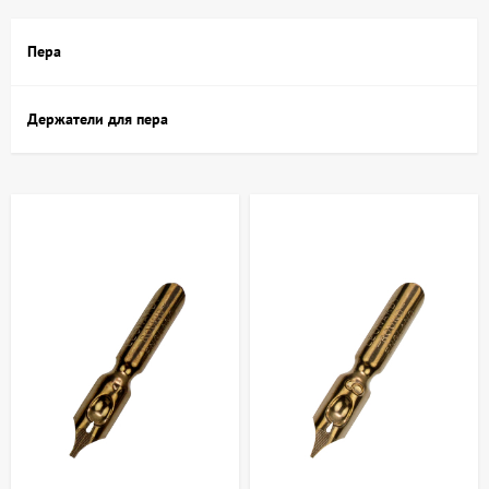
точность и вариативность штрихов.
Пера
Где купить Перата и держатели в Киеве и
Украине: ассортимент в АртДом
Держатели для пера
В магазине artdom.com.ua вы найдете широкий выбор перьев и
держателей для различных задач. В ассортимент входят:
Пера разного типа — металлические, стальные,
пластифицированные;
Держатели классические и эргономичные, с разным
диаметром и длиной;
Наборы для каллиграфии и черчения;
Специальные пера для туши и акварели.
Каждый тип позволяет решать определённые творческие задачи
— от тонких линий и штрихов до широких мазков и
декоративных элементов. Держатели могут быть прямыми или с
изогнутой формой для комфортного положения руки,
подходящего для долгой работы. Кроме того, ArtDom