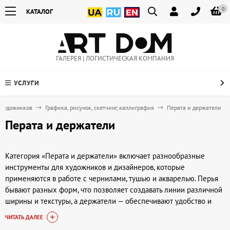
0
КАТАЛОГ
ГАЛЕРЕЯ | ЛОГИСТИЧЕСКАЯ КОМПАНИЯ
УСЛУГИ
 художников
Графика, рисунок, скетчинг, каллиграфия
Перата и держатели
Перата и держатели
Категория «Перата и держатели» включает разнообразные
инструменты для художников и дизайнеров, которые
применяются в работе с чернилами, тушью и акварелью. Перья
бывают разных форм, что позволяет создавать линии различной
ширины и текстуры, а держатели — обеспечивают удобство и
устойчивость при работе. Такие принадлежности необходимы
ЧИТАТЬ ДАЛЕЕ
для каллиграфии, скетчинга, рисунков и набросков, где важна