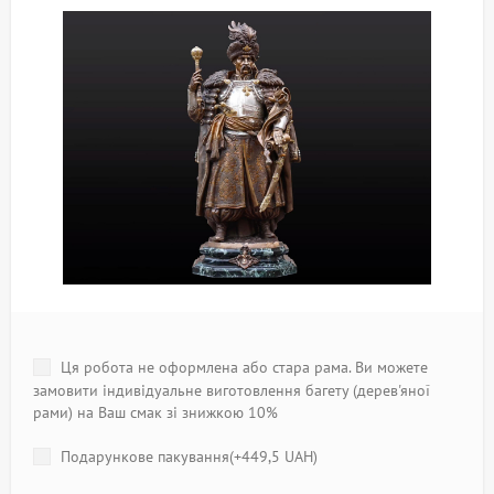
Ця робота не оформлена або стара рама. Ви можете
замовити індивідуальне виготовлення багету (дерев'яної
рами) на Ваш смак зі знижкою 10%
Подарункове пакування(+
449,5 UAH
)