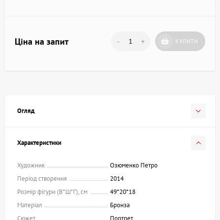
Ціна на запит
-
+
КУПИТИ
Огляд
Характеристики
Художник
Озюменко Петро
Період створення
2014
Розмір фігури (В*Ш*Г), см
49*20*18
Матеріал
Бронза
Сюжет
Портрет