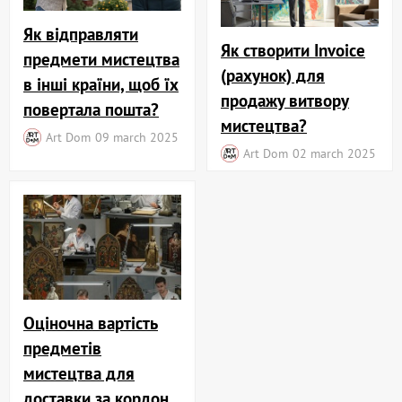
Як відправляти
Як створити Invoice
предмети мистецтва
(рахунок) для
в інші країни, щоб їх
продажу витвору
повертала пошта?
мистецтва?
Art Dom
09 march 2025
Art Dom
02 march 2025
Оціночна вартість
предметів
мистецтва для
доставки за кордон