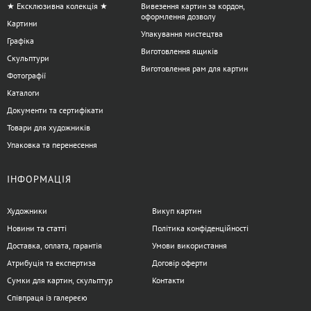
★ Ексклюзивна колекція ★
Вивезення картин за кордон,
оформлення дозволу
Картини
Упакування мистецтва
Графіка
Виготовлення ящиків
Скульптури
Виготовлення рам для картин
Фотографії
Каталоги
Документи та сертифікати
Товари для художників
Упаковка та перенесення
ІНФОРМАЦІЯ
Художники
Викуп картин
Новини та статті
Політика конфіденційності
Доставка, оплата, гарантія
Умови використання
Атрибуція та експертиза
Договір оферти
Сумки для картин, скульптур
Контакти
Співпраця із галереєю