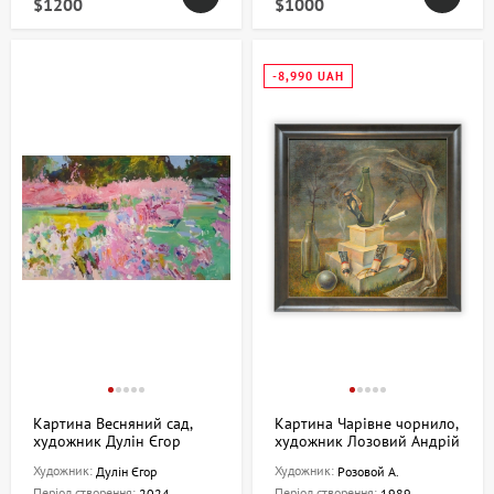
$1200
$1000
-8,990 UAH
Картина Весняний сад,
Картина Чарівне чорнило,
художник Дулін Єгор
художник Лозовий Андрій
Художник:
Художник:
Дулін Єгор
Розовой А.
Період створення:
Період створення:
2024
1989