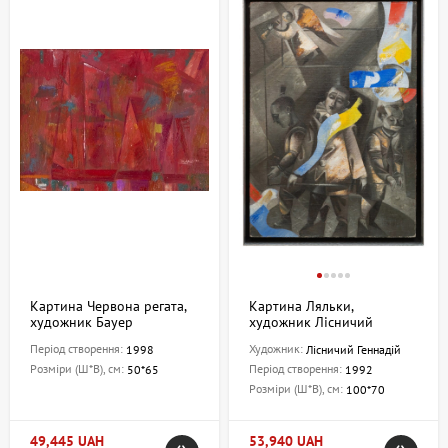
Картина Червона регата,
Картина Ляльки,
художник Бауер
художник Лісничий
Володимир
Геннадій
Період створення:
Художник:
1998
Лісничий Геннадій
Розміри (Ш*В), см:
Період створення:
50*65
1992
Розміри (Ш*В), см:
100*70
49,445 UAH
53,940 UAH