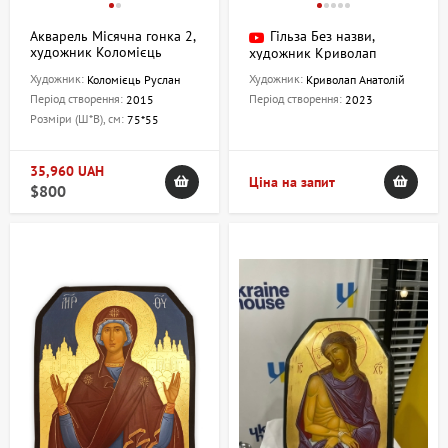
Акварель Місячна гонка 2,
Гільза Без назви,
художник Коломієць
художник Криволап
Руслан
Анатолій
Художник:
Художник:
Коломієць Руслан
Криволап Анатолій
Період створення:
Період створення:
2015
2023
Розміри (Ш*В), см:
75*55
35,960 UAH
Ціна на запит
$800