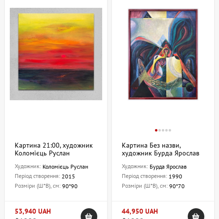
Картина 21:00, художник
Картина Без назви,
Коломієць Руслан
художник Бурда Ярослав
Художник:
Художник:
Коломієць Руслан
Бурда Ярослав
Період створення:
Період створення:
2015
1990
Розміри (Ш*В), см:
Розміри (Ш*В), см:
90*90
90*70
53,940 UAH
44,950 UAH