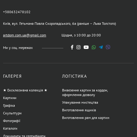
+380632478102
Київ, вул. Гетьмана Павла Скоропадського, 6а (раніше – Льва Толстого)
artdom.com.ua@gmail.com
Щодня, з 10:00 до 20:00
Ми у соц. мережах
ГАЛЕРЕЯ
ЛОГІСТИКА
★ Ексклюзивна колекція ★
Вивезення картин за кордон,
оформлення дозволу
Картини
Упакування мистецтва
Графіка
Виготовлення ящиків
Скульптури
Виготовлення рам для картин
Фотографії
Каталоги
Документи та сертифікати