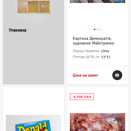
Упаковка
Картина Демократія,
художник Майстренко
Сергій
Період створення:
1994
Розміри (Ш*В), см:
23*32
Ціна на запит
-8,990 UAH