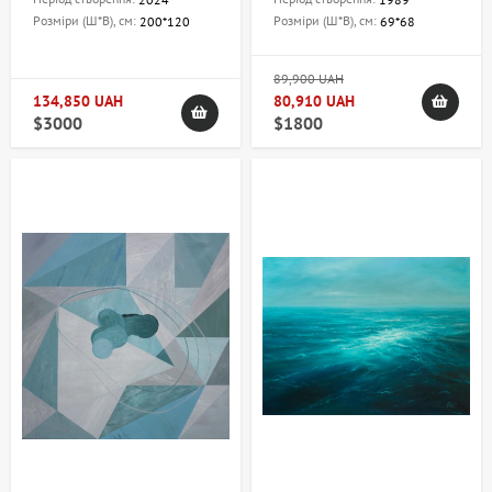
Розміри (Ш*В), см:
Розміри (Ш*В), см:
200*120
69*68
89,900 UAH
134,850 UAH
80,910 UAH
$3000
$1800