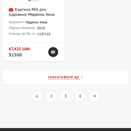
Картина Мій дім,
художник Медяник Анна
Художник:
Медяник Анна
Період створення:
2018
Розміри (Ш*В), см:
110*110
67,425 UAH
$1500
ЗАВАНТАЖИТИ ЩЕ
1
2
3
4