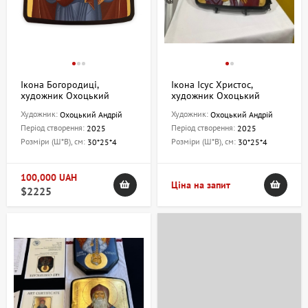
Ікона Богородиці,
Ікона Ісус Христос,
художник Охоцький
художник Охоцький
Андрій
Андрій
Художник:
Художник:
Охоцький Андрій
Охоцький Андрій
Період створення:
Період створення:
2025
2025
Розміри (Ш*В), см:
Розміри (Ш*В), см:
30*25*4
30*25*4
100,000 UAH
Ціна на запит
$2225