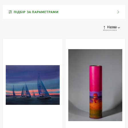
Ексклюзивна колекція ARTDOM — це зібрання унікальних арт-
ПІДБІР ЗА ПАРАМЕТРАМИ
об'єктів, створених вручну талановитими українськими
художниками та скульпторами. Кожен витвір — оригінальний,
доступний в єдиному екземплярі, і супроводжується
Назва
сертифікатом автентичності, що підтверджує його авторство та
унікальність.
У колекції представлені колекційний живопис, авторська
скульптура та інші ексклюзивні предмети мистецтва, що чудово
відображають багатство та різноманіття українського сучасного
мистецтва. Ці витвори стануть не лише чудовою окрасою
інтер'єру, а й вигідною інвестицією, оскільки їхня цінність з
часом зростає.
Інвестиції в мистецтво — це вкладення у вічні цінності. Купуючи
роботи з нашої колекції, ви стаєте володарем частини культурної
спадщини України.