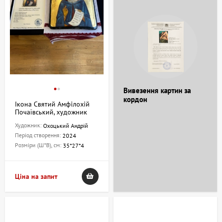
Вивезення картин за
кордон
Ікона Святий Амфілохій
Почаївський, художник
Охоцький Андрій
Художник:
Охоцький Андрій
Період створення:
2024
Розміри (Ш*В), см:
35*27*4
Ціна на запит