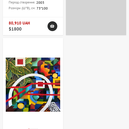
Період створення:
2003
Розміри (Ш*В), см:
73*100
80,910 UAH
$1800