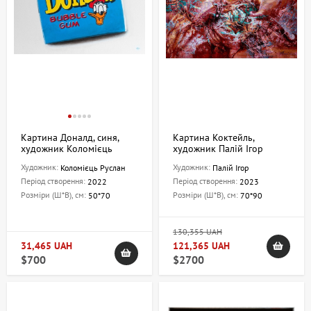
Картина Доналд, синя,
Картина Коктейль,
художник Коломієць
художник Палій Ігор
Руслан
Художник:
Художник:
Коломієць Руслан
Палій Ігор
Період створення:
Період створення:
2022
2023
Розміри (Ш*В), см:
Розміри (Ш*В), см:
50*70
70*90
130,355 UAH
31,465 UAH
121,365 UAH
$700
$2700