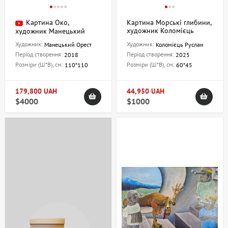
Картина Око,
Картина Морські глибини,
художник Коломієць
художник Манецький
Руслан
Орест
Художник:
Художник:
Манецький Орест
Коломієць Руслан
Період створення:
Період створення:
2018
2025
Розміри (Ш*В), см:
Розміри (Ш*В), см:
110*110
60*45
179,800 UAH
44,950 UAH
$4000
$1000