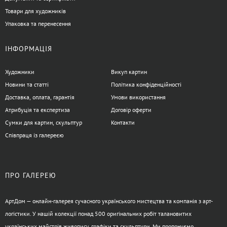
Товари для художників
Упаковка та перенесення
ІНФОРМАЦІЯ
Художники
Викуп картин
Новини та статті
Політика конфіденційності
Доставка, оплата, гарантія
Умови використання
Атрибуція та експертиза
Договір оферти
Сумки для картин, скульптур
Контакти
Співпраця із галереєю
ПРО ГАЛЕРЕЮ
АртДом — онлайн-галерея сучасного українського мистецтва та компанія з арт-
логістики. У нашій колекції понад 500 оригінальних робіт талановитих
українських майстрів живопису, графіки та скульптури. Ми пропонуємо