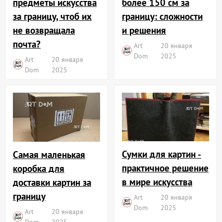
более 150 см за
предметы искусства
границу: сложности
за границу, чтоб их
и решения
не возвращала
почта?
Art
20 января
Dom
2025
Art
20 января
Dom
2025
Сумки для картин -
Самая маленькая
практичное решение
коробка для
в мире искусства
доставки картин за
границу
Art
20 января
Dom
2025
Art
20 января
Dom
2025