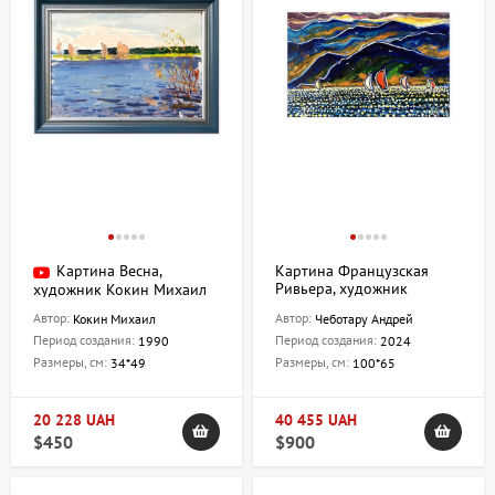
Картина Весна,
Картина Французская
Ривьера, художник
художник Кокин Михаил
Чеботару Андрей
Автор:
Автор:
Кокин Михаил
Чеботару Андрей
Период создания:
Период создания:
1990
2024
Размеры, см:
Размеры, см:
34*49
100*65
20 228 UAH
40 455 UAH
$450
$900