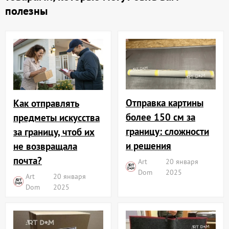
полезны
Отправка картины
Как отправлять
более 150 см за
предметы искусства
границу: сложности
за границу, чтоб их
и решения
не возвращала
почта?
Art
20 января
Dom
2025
Art
20 января
Dom
2025