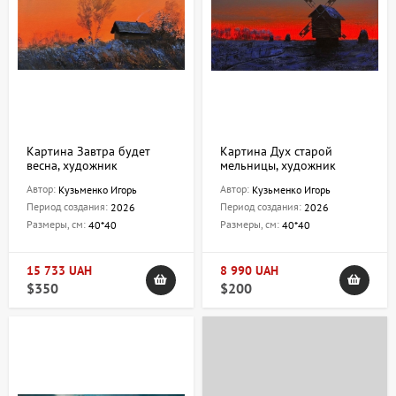
Картина Завтра будет
Картина Дух старой
весна, художник
мельницы, художник
Кузьменко Игорь
Кузьменко Игорь
Автор:
Автор:
Кузьменко Игорь
Кузьменко Игорь
Период создания:
Период создания:
2026
2026
Размеры, см:
Размеры, см:
40*40
40*40
15 733 UAH
8 990 UAH
$350
$200