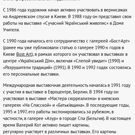
С 1986 года художник начал активно участвовать в вернисажах
на Андреевском спуске в Киеве. В 1988 году он представил свои
работы на выставке «Сучасний Український живопис» в Доме
Учителя.
С 1990 года началось его сотрудничество с галереей «Бост-Арт»
(ранее мы уже публиковали статью о галерее 1990-х годов в
Киеве
Bost Art
), в рамках которого он участвовал в выставках в
центре «Український Дім», включая «Слепой увидит» (1990) и
«Разрушители традиций» (1991). В 1990 и 1992 годах состоялись
его персональные выставки.
Международная выставочная деятельность началась в 1991 году
с участия в выставке в Евроцентре, Берлин. В 1994 году он
участвовал в выставке «Мастера сюрреализма» в киевских
галереях «На Спасской» и «Батьківщина». В последующие годы,
1995 и 1997, его работы экспонировались за рубежом, в
частности, в галерее «Азур» в городе Спа (Бельгия). В настоящее
время Валерий Кот активно пишет картины,
регулярно участвует в различных выставках. Его картины