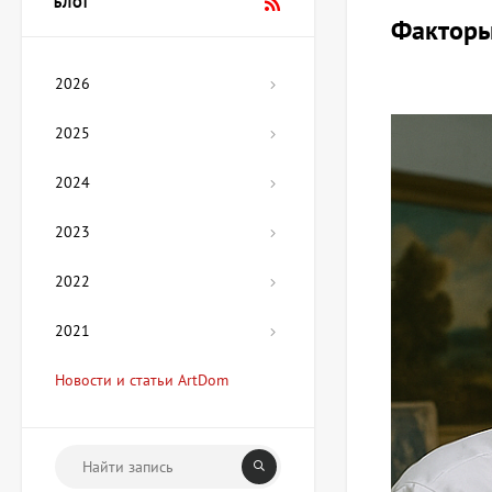
БЛОГ
Цена по
Факторы
запросу
2026
Картина Мехико,
художник Лера Фокина
2025
Цена по
запросу
2024
2023
Скульптура Гетман, автор
Озюменко Андрей
Цена по
2022
запросу
2021
Картина Мой дом,
Новости и статьи ArtDom
художник Медяник Анна
67 425 UAH