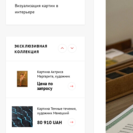
художник Адкозалова
Визуализация картин в
Виктория
107 880 UAH
интерьере
Скульптура Черный
квадрат, автор Шевчук
Дмитрий
ЭКСКЛЮЗИВНАЯ
38 208 UAH
КОЛЛЕКЦИЯ
Картина Актриса
Маргарита, художник
Ройтбурд Александр
Цена по
запросу
Картина Темные течения,
художник Манецкий
Орест
80 910 UAH