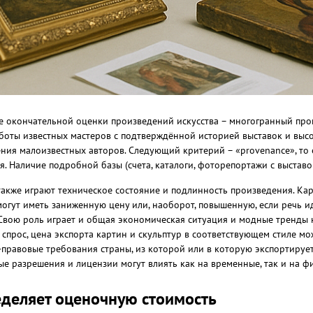
окончательной оценки произведений искусства – многогранный проце
боты известных мастеров с подтверждённой историей выставок и высо
ния малоизвестных авторов. Следующий критерий – «provenance», то
. Наличие подробной базы (счета, каталоги, фоторепортажи с выставо
акже играют техническое состояние и подлинность произведения. Ка
могут иметь заниженную цену или, наоборот, повышенную, если речь 
Свою роль играет и общая экономическая ситуация и модные тренды 
 спрос, цена экспорта картин и скульптур в соответствующем стиле м
правовые требования страны, из которой или в которую экспортирует
е разрешения и лицензии могут влиять как на временные, так и на ф
еделяет оценочную стоимость