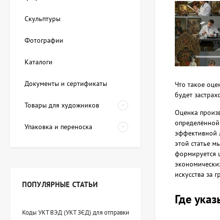
Скульптуры
Фотографии
Каталоги
Документы и сертификаты
Что такое оце
будет застрах
Товары для художников
Оценка произв
определённой 
Упаковка и переноска
эффективной л
этой статье м
формируется ц
экономических
искусства за 
ПОПУЛЯРНЫЕ СТАТЬИ
Где ука
Коды УКТ ВЭД (УКТ ЗЄД) для отправки