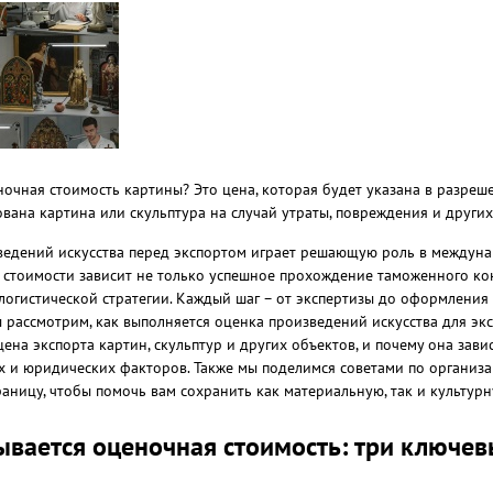
ночная стоимость картины? Это цена, которая будет указана в разреше
ована картина или скульптура на случай утраты, повреждения и друг
едений искусства перед экспортом играет решающую роль в междуна
стоимости зависит не только успешное прохождение таможенного кон
огистической стратегии. Каждый шаг – от экспертизы до оформления 
ы рассмотрим, как выполняется оценка произведений искусства для экс
ена экспорта картин, скульптур и других объектов, и почему она зави
 и юридических факторов. Также мы поделимся советами по организ
границу, чтобы помочь вам сохранить как материальную, так и культур
зывается оценочная стоимость: три ключе