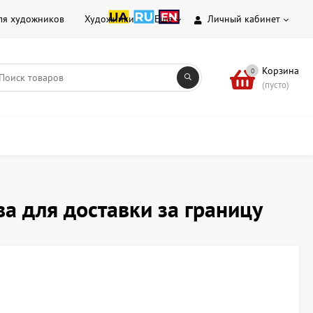
ля художников
Художники
Еще
Личный кабинет
Корзина
0
(пусто)
а для доставки за границу