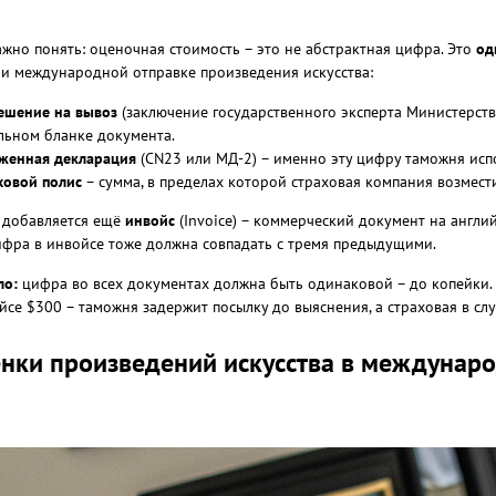
важно понять: оценочная стоимость – это не абстрактная цифра. Это
од
и международной отправке произведения искусства:
ешение на вывоз
(заключение государственного эксперта Министерств
ьном бланке документа.
женная декларация
(CN23 или МД-2) – именно эту цифру таможня испо
ховой полис
– сумма, в пределах которой страховая компания возмест
 добавляется ещё
инвойс
(Invoice) – коммерческий документ на англи
ифра в инвойсе тоже должна совпадать с тремя предыдущими.
ло:
цифра во всех документах должна быть одинаковой – до копейки. 
ойсе $300 – таможня задержит посылку до выяснения, а страховая в сл
енки произведений искусства в междунар