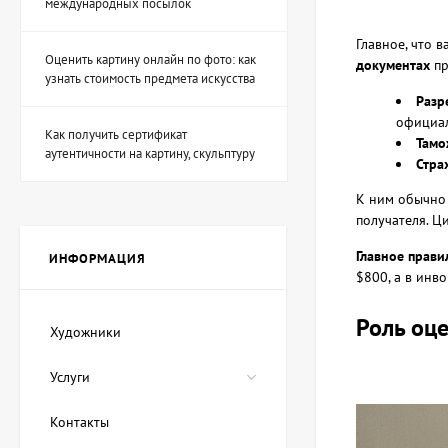
международных посылок
Главное, что 
Оценить картину онлайн по фото: как
документах
пр
Скульптура Охотник на
узнать стоимость предмета искусства
фей, автор Шевчук
Дмитрий
Разр
53 940 UAH
официал
Как получить сертификат
Тамо
аутентичности на картину, скульптуру
Стра
Картина Волшебные
К ним обычно
чернила, художник
получателя. Ц
Лозовой Андрей
89 900 UAH
80 910 UAH
Главное прави
ИНФОРМАЦИЯ
$800, а в инв
Картина Красное море,
Роль оц
Художники
художник Демко Олег
22 475 UAH
Услуги
17 980 UAH
Контакты
Картина Синий кит,