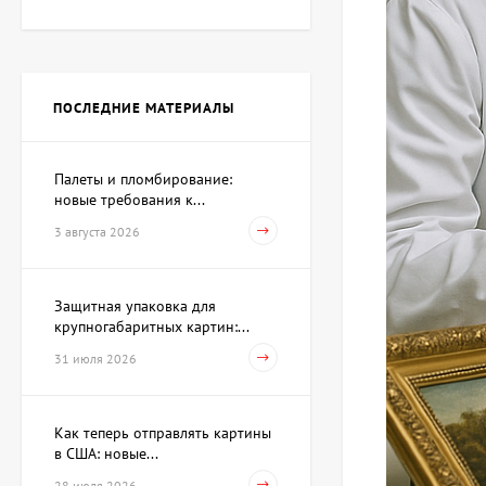
Картина Рождество,
художник Гребенюк Ольга
112 375 UAH
103 385 UAH
ПОСЛЕДНИЕ МАТЕРИАЛЫ
Картина Метаморфозы,
художник Таверовский
Палеты и пломбирование:
Игорь
80 910 UAH
новые требования к...
3 августа 2026
Картина Коктейль,
художник Палий Игорь
Защитная упаковка для
крупногабаритных картин:...
130 355 UAH
121 365 UAH
31 июля 2026
Картина Красная регата,
Как теперь отправлять картины
художник Бауэр
Владимир
в США: новые...
49 445 UAH
28 июля 2026