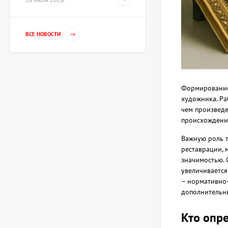
Картина Танец, художник
ВСЕ НОВОСТИ
Волошинова Татьяна
67 425 UAH
Формирование 
Скульптура Рыцарь XV
художника. Ра
века, автор Шевчук
чем произведе
Дмитрий
80 910 UAH
происхождения
Важную роль т
реставрации, 
Скульптура Обучение
значимостью. 
демократии, автор
увеличивается
Шевчук Дмитрий
42 703 UAH
– нормативно-
дополнительны
Кто опр
Картина Полдень,