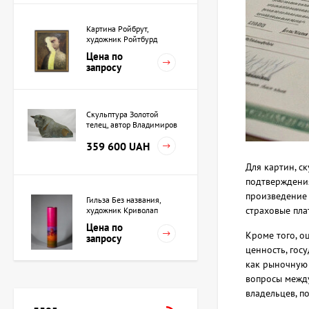
Картина Ройбрут,
художник Ройтбурд
Александр
Цена по
запросу
Скульптура Золотой
телец, автор Владимиров
Алексей
359 600 UAH
Для картин, с
подтверждения
произведение 
Гильза Без названия,
страховые пла
художник Криволап
Анатолий
Цена по
Кроме того, о
запросу
ценность, гос
как рыночную 
вопросы между
Скульптура Жрица, автор
владельцев, п
Владимиров Алексей