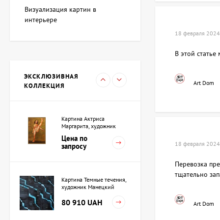
художник Адкозалова
Визуализация картин в
Виктория
107 880 UAH
интерьере
18 февраля 2024
В этой статье
Скульптура Черный
квадрат, автор Шевчук
Дмитрий
ЭКСКЛЮЗИВНАЯ
38 208 UAH
Art Dom
КОЛЛЕКЦИЯ
Картина Актриса
Маргарита, художник
Ройтбурд Александр
Цена по
18 февраля 2024
запросу
Перевозка пре
тщательно зап
Картина Темные течения,
художник Манецкий
Орест
80 910 UAH
Art Dom