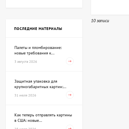
Картина Рождество,
художник Гребенюк Ольга
112 375 UAH
10 записи
103 385 UAH
ПОСЛЕДНИЕ МАТЕРИАЛЫ
Картина Метаморфозы,
художник Таверовский
Палеты и пломбирование:
Игорь
80 910 UAH
новые требования к...
3 августа 2026
Картина Коктейль,
художник Палий Игорь
Защитная упаковка для
крупногабаритных картин:...
130 355 UAH
121 365 UAH
31 июля 2026
Картина Красная регата,
Как теперь отправлять картины
художник Бауэр
Владимир
в США: новые...
49 445 UAH
28 июля 2026