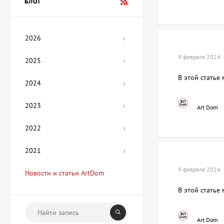
БЛОГ
Цена по
запросу
2026
Картина Мехико,
художник Лера Фокина
9 февраля 2024
2025
Цена по
запросу
В этой статье
2024
2023
Скульптура Гетман, автор
Art Dom
Озюменко Андрей
Цена по
2022
запросу
2021
Картина Мой дом,
9 февраля 2024
Новости и статьи ArtDom
художник Медяник Анна
В этой статье
67 425 UAH
Art Dom