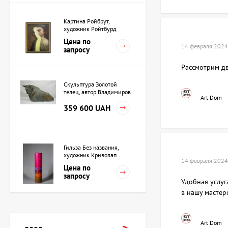
Картина Ройбрут,
художник Ройтбурд
Александр
Цена по
14 февраля 2024
запросу
Рассмотрим дв
Скульптура Золотой
телец, автор Владимиров
Art Dom
Алексей
359 600 UAH
Гильза Без названия,
художник Криволап
14 февраля 2024
Анатолий
Цена по
запросу
Удобная услуг
в нашу мастерс
Скульптура Жрица, автор
Владимиров Алексей
Art Dom