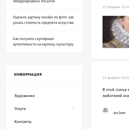
международных посылок
19 февраля 2024
Оценить картину онлайн по фото: как
Скульптура Охотник на
узнать стоимость предмета искусства
фей, автор Шевчук
Дмитрий
53 940 UAH
Как получить сертификат
аутентичности на картину, скульптуру
Картина Волшебные
чернила, художник
Лозовой Андрей
89 900 UAH
80 910 UAH
ИНФОРМАЦИЯ
19 февраля 2024
В этой статье
Картина Красное море,
Художники
любителей иск
художник Демко Олег
22 475 UAH
Услуги
17 980 UAH
Art Dom
Контакты
Картина Синий кит,