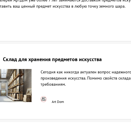
алереи АртДом уже более 7 лет занимаются доставкой предметов иску
ставить ваш ценный предмет искусства в любую точку земного шара.
Склад для хранения предметов искусства
Сегодня как никогда актуален вопрос надежног
произведения искусства. Помимо свойств склад
требованиям.
Art Dom