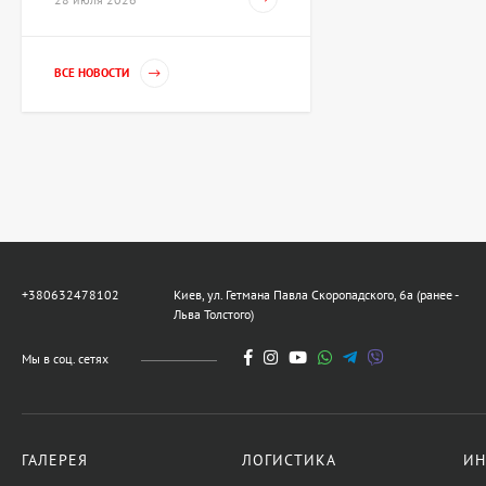
Картина Танец, художник
ВСЕ НОВОСТИ
Волошинова Татьяна
67 425 UAH
Скульптура Рыцарь XV
века, автор Шевчук
Дмитрий
80 910 UAH
+380632478102
Киев, ул. Гетмана Павла Скоропадского, 6а (ранее -
Льва Толстого)
Скульптура Обучение
демократии, автор
Мы в соц. сетях
Шевчук Дмитрий
42 703 UAH
ГАЛЕРЕЯ
ЛОГИСТИКА
ИН
Картина Полдень,