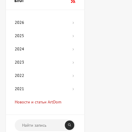
БЛОГ
Цена по
запросу
2026
Картина Мехико,
художник Лера Фокина
2025
Цена по
запросу
2024
2023
Скульптура Гетман, автор
Озюменко Андрей
Цена по
2022
запросу
2021
Картина Мой дом,
Новости и статьи ArtDom
художник Медяник Анна
67 425 UAH