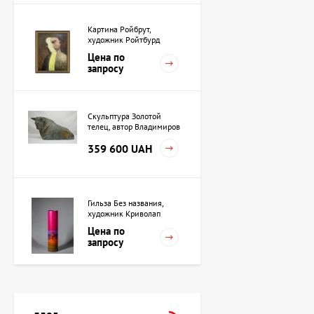
Картина Ройбрут,
художник Ройтбурд
Александр
Цена по
запросу
Скульптура Золотой
телец, автор Владимиров
Алексей
359 600 UAH
Гильза Без названия,
художник Криволап
Анатолий
Цена по
запросу
Скульптура Жрица, автор
Владимиров Алексей