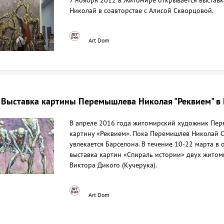
7 ноября 2012 в Житомире открывается выставк
Николай в соавторстве с Алисой Скворцовой.
Art Dom
Выставка картины Перемышлева Николая "Реквием" в
В апреле 2016 года житомирский художник Пер
картину «Реквием». Пока Перемишлев Николай С
увлекается Барселона. В течение 10-22 марта в
выставка картин «Спираль истории» двух житом
Виктора Дикого (Кучерука).
Art Dom