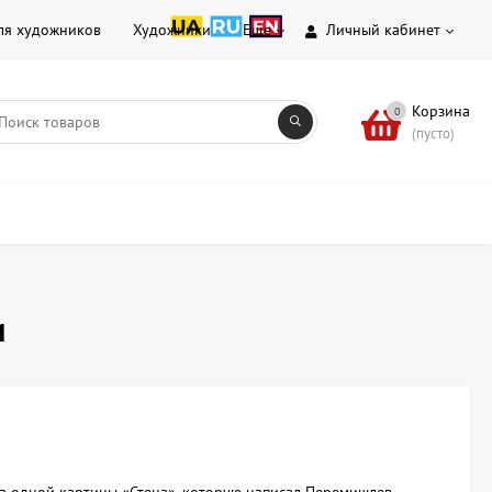
ля художников
Художники
Еще
Личный кабинет
Корзина
0
(пусто)
и