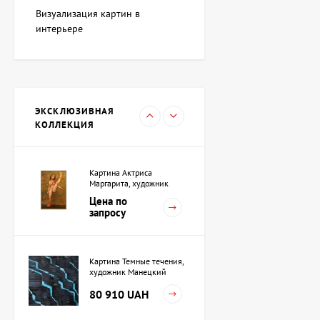
художник Адкозалова
Визуализация картин в
Виктория
107 880 UAH
интерьере
Скульптура Черный
квадрат, автор Шевчук
Дмитрий
ЭКСКЛЮЗИВНАЯ
38 208 UAH
КОЛЛЕКЦИЯ
Картина Актриса
Маргарита, художник
Ройтбурд Александр
Цена по
запросу
Картина Темные течения,
художник Манецкий
Орест
80 910 UAH