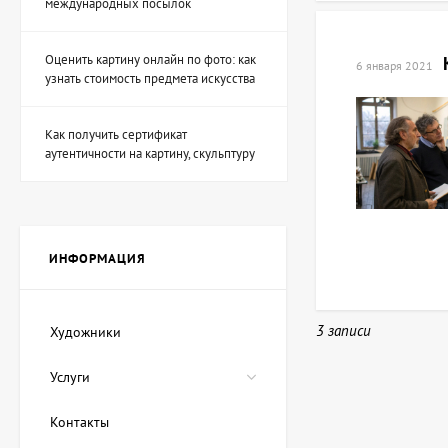
международных посылок
Оценить картину онлайн по фото: как
6 января 2021
Скульптура Охотник на
узнать стоимость предмета искусства
фей, автор Шевчук
Дмитрий
53 940 UAH
Как получить сертификат
аутентичности на картину, скульптуру
Картина Волшебные
чернила, художник
Лозовой Андрей
89 900 UAH
80 910 UAH
ИНФОРМАЦИЯ
Картина Красное море,
3 записи
Художники
художник Демко Олег
22 475 UAH
Услуги
17 980 UAH
Контакты
Картина Синий кит,