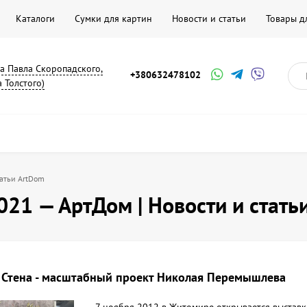
Каталоги
Сумки для картин
Новости и статьи
Товары д
на Павла Скоропадского,
+380632478102
а Толстого)
татьи ArtDom
021 — АртДом | Новости и стать
Стена - масштабный проект Николая Перемышлева