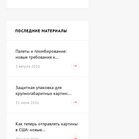
Картина Рождество,
художник Гребенюк Ольга
112 375 UAH
103 385 UAH
ПОСЛЕДНИЕ МАТЕРИАЛЫ
Картина Метаморфозы,
художник Таверовский
Палеты и пломбирование:
Игорь
80 910 UAH
новые требования к...
3 августа 2026
Картина Коктейль,
художник Палий Игорь
Защитная упаковка для
крупногабаритных картин:...
130 355 UAH
121 365 UAH
31 июля 2026
Картина Красная регата,
Как теперь отправлять картины
художник Бауэр
Владимир
в США: новые...
49 445 UAH
28 июля 2026