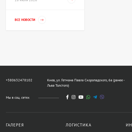
Картина Танец, художник
ВСЕ НОВОСТИ
Волошинова Татьяна
67 425 UAH
Скульптура Рыцарь XV
века, автор Шевчук
Дмитрий
80 910 UAH
+380632478102
Киев, ул. Гетмана Павла Скоропадского, 6а (ранее -
Льва Толстого)
Скульптура Обучение
демократии, автор
Мы в соц. сетях
Шевчук Дмитрий
42 703 UAH
ГАЛЕРЕЯ
ЛОГИСТИКА
ИН
Картина Полдень,