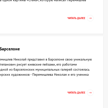
а одной картины «Стена», которую написал Перемишлев
ЧИТАТЬ ДАЛЕЕ
 Барселоне
емишлев Николай представил в Барселоне свою уникальную
тепанович рисует киевские пейзажи, его работами
 одной из барселонских муниципальных галерей состоялась
ирских художников - Перемишлева Николая и его ученика
ЧИТАТЬ ДАЛЕЕ