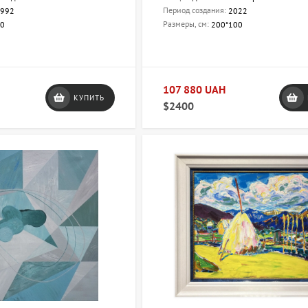
Период создания:
992
2022
Размеры, см:
70
200*100
107 880 UAH
КУПИТЬ
$2400