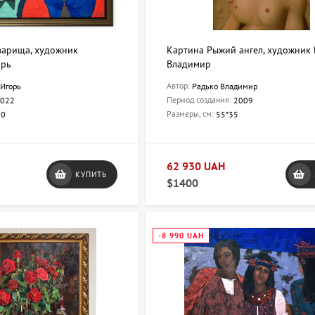
варища, художник
Картина Рыжий ангел, художник
орь
Владимир
Автор:
Игорь
Радько Владимир
Период создания:
022
2009
Размеры, см:
60
55*35
62 930 UAH
КУПИТЬ
$1400
-8 990 UAH