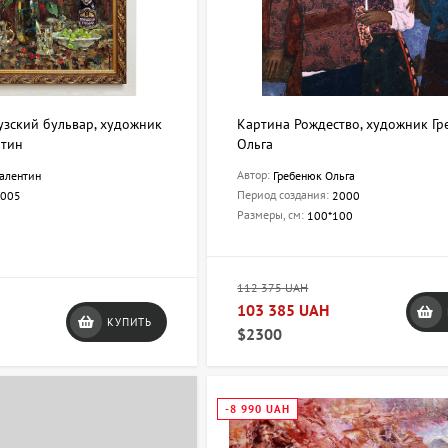
зский бульвар, художник
Картина Рождество, художник Г
нтин
Ольга
Автор:
алентин
Гребенюк Ольга
Период создания:
005
2000
Размеры, см:
100*100
112 375 UAH
103 385 UAH
КУПИТЬ
$2300
-8 990 UAH