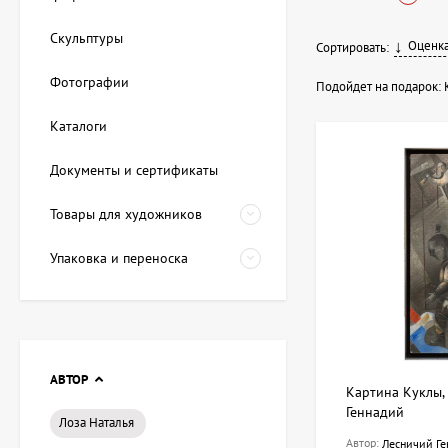
Тематика и
Скульптуры
Оценка
Сортировать:
Красивая картина д
Фотографии
оттенки, для гости
Подойдет на подарок:
К
картина в по
Каталоги
купить карти
красивая кар
Документы и сертификаты
подарок женщ
Товары для художников
ArtDom предлагает 
пожеланием. На art
Упаковка и переноска
АВТОР
Картина Куклы,
Геннадий
Лоза Наталья
Автор:
Лесничий Ге