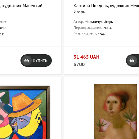
з, художник Манецкий
Картина Полдень, художник Мел
Игорь
Автор:
рест
Мельничук Игорь
Период создания:
018
2004
Размеры, см:
110
53*46
31 465 UAH
КУПИТЬ
$700