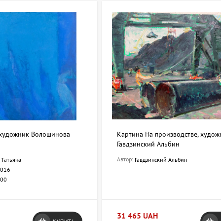
 художник Волошинова
Картина На производстве, худож
Гавдзинский Альбин
Автор:
 Татьяна
Гавдзинский Альбин
016
100
31 465 UAH