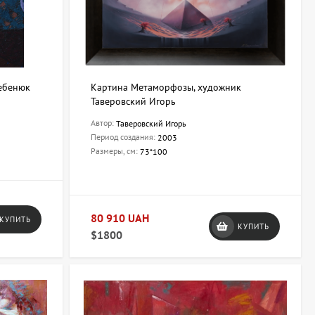
ребенюк
Картина Метаморфозы, художник
Таверовский Игорь
Автор:
Таверовский Игорь
Период создания:
2003
Размеры, см:
73*100
80 910 UAH
КУПИТЬ
КУПИТЬ
$1800