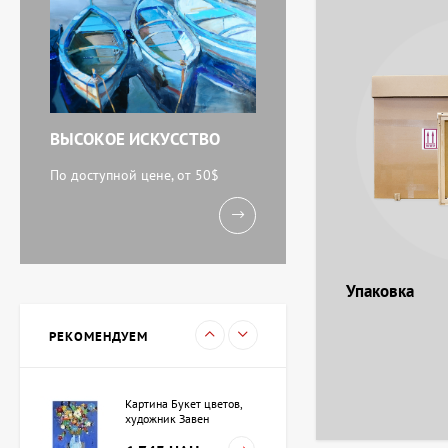
Картина Абстракция
триптих, художник Бурда
Ярослав
71 920 UAH
ВЫСОКОЕ ИСКУССТВО
Акварель У моря,
художник Кокин Михаил
По доступной цене, от 50$
11 238 UAH
Картина Вечереет,
Упаковка
художник Кузьменко
Игорь
15 733 UAH
РЕКОМЕНДУЕМ
Картина Букет цветов,
художник Завен
Мартиросян