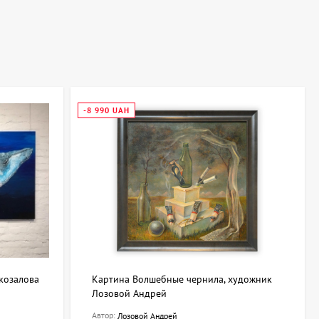
ными фактурами. Для спальни подойдут лёгкие пастельные
е сюжеты.
-8 990 UAH
а в подарочную коробку с лентой и сопровождаться
 и станет ценным знаком внимания.
козалова
Картина Волшебные чернила, художник
Лозовой Андрей
Автор:
Лозовой Андрей