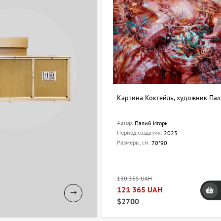
Картина Коктейль, художник Па
Автор:
Палий Игорь
Период создания:
2023
Размеры, см:
70*90
130 355 UAH
121 365 UAH
$2700