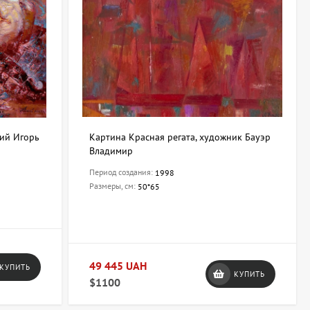
лий Игорь
Картина Красная регата, художник Бауэр
Владимир
Период создания:
1998
Размеры, см:
50*65
49 445 UAH
КУПИТЬ
КУПИТЬ
$1100