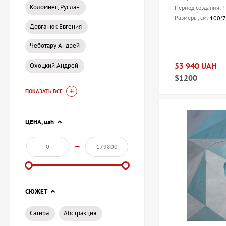
Коломиец Руслан
Период создания:
1
Размеры, см:
100*
Довганюк Евгения
Чеботару Андрей
53 940 UAH
Охоцкий Андрей
$1200
ПОКАЗАТЬ ВСЕ
ЦЕНА,
uah
—
СЮЖЕТ
Сатира
Абстракция