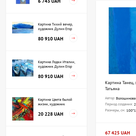
6 743 UAH
Картина Тихий вечер,
художник Дулин Егор
80 910 UAH
Картина Лодки Италии,
художник Дулин Егор
80 910 UAH
Картина Танец,
Татьяна
Автор:
Волошинова
Картина Цвета былой
Период создания:
жизни, художник
2
Кузьменко Игорь
Размеры, см:
100*
20 228 UAH
67 425 UAH