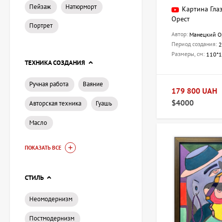
Пейзаж
Натюрморт
Картина Гла
Орест
Портрет
Автор:
Манецкий О
Период создания:
2
Размеры, см:
110*
ТЕХНИКА СОЗДАНИЯ
Ручная работа
Ваяние
179 800 UAH
$4000
Авторская техника
Гуашь
Масло
ПОКАЗАТЬ ВСЕ
СТИЛЬ
Неомодернизм
Постмодернизм