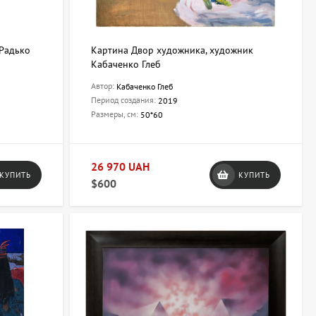
 Радько
Картина Двор художника, художник
Кабаченко Глеб
Автор:
Кабаченко Глеб
Период создания:
2019
Размеры, см:
50*60
26 970 UAH
КУПИТЬ
КУПИТЬ
$600