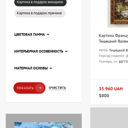
Картина в подарок женщине
Картина в подарок мужчине
ЦВЕТОВАЯ ГАММА
Картина Францу
Тишецкий Вале
Автор:
Тишецкий В
ИНТЕРЬЕРНАЯ ОСОБЕННОСТЬ
Период создания:
2
Размеры, см:
80*75
Картина Пирс, художник
МАТЕРИАЛ ОСНОВЫ
Лоза Наталья
20 228 UAH
35 960 UAH
ОЧИСТИТЬ
ПОКАЗАТЬ
$800
Картина Красные
тюльпаны, художник
Завен Мартиросян
11 238 UAH