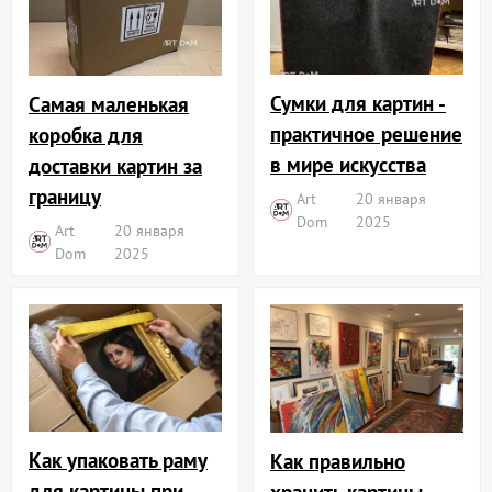
Сумки для картин -
Самая маленькая
практичное решение
коробка для
в мире искусства
доставки картин за
границу
Art
20 января
Dom
2025
Art
20 января
Dom
2025
Как упаковать раму
Как правильно
для картины при
хранить картины