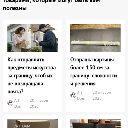
товарами, которые могут быть вам
полезны
Отправка картины
Как отправлять
более 150 см за
предметы искусства
границу: сложности
за границу, чтоб их
и решения
не возвращала
почта?
Art
20 января
Dom
2025
Art
20 января
Dom
2025