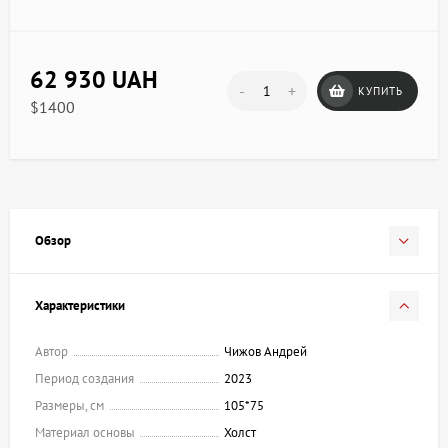
62 930 UAH
-
+
КУПИТЬ
$1400
Обзор
Характеристики
Автор
Чижов Андрей
Период создания
2023
Размеры, см
105*75
Материал основы
Холст