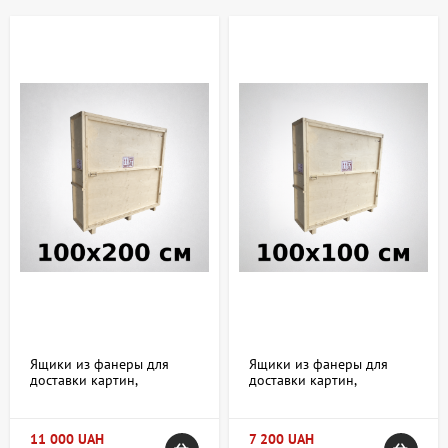
предварительно согласовываем. Внутри коробов мы закрепляем
листы пенопласта в качестве амортизирующего, защитного
материала. Также, перед погрузкой в ящик - каждый предмет
искусства (картину, скульптуру), мы заматываем в пузырчатую
пленку для дополнительной амортизации и защиты.
Ящики изготавливаются индивидуально в течении 1-3 дней
исходя из запросов:
количество картин, скульптур, которые должны
поместится внутри;
способ крепления предметов внутри;
материал, из которого изготовлен предмет искусства (от
этого зависит наполнение ящика дополнительными
материалами - поролон, пенопласт, вспененный
полиэтилен).
Ящики из фанеры для
Ящики из фанеры для
доставки картин,
доставки картин,
скульптур, икон и хрупких
скульптур, икон и хрупких
предметов 100х200х10 см
предметов 100х100х10 см
11 000 UAH
7 200 UAH