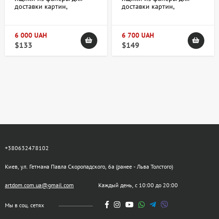
доставки картин,
доставки картин,
скульптур, икон и хрупких
скульптур, икон и хрупких
предметов 60х80х см
предметов 80х100х10 см
6 000 UAH
6 700 UAH
$133
$149
+380632478102
Киев, ул. Гетмана Павла Скоропадского, 6а (ранее - Льва Толстого)
artdom.com.ua@gmail.com
Каждый день, с 10:00 до 20:00
Мы в соц. сетях