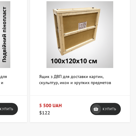
 для
Ящик з ДВП для доставки картин,
 и
скульптур, икон и хрупких предметов
см
100х150х10 см
5 500 UAH
КУПИТЬ
КУПИТЬ
$122