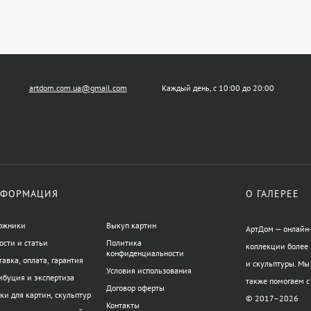
artdom.com.ua@gmail.com
Каждый день, с 10:00 до 20:00
ФОРМАЦИЯ
О ГАЛЕРЕЕ
ожники
Выкуп картин
АртДом — онлайн-
ости и статьи
Политика
коллекции более 
конфиденциальности
тавка, оплата, гарантия
и скульптуры. Мы
Условия использования
ибуция и экспертиза
также помогаем с
Договор оферты
ки для картин, скульптур
© 2017–2026
Контакты