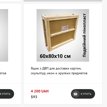
,
Ящик з ДВП для доставки картин,
етов
скульптур, икон и хрупких предметов
60х80х10 см (двойной пенопласт)
4 200 UAH
КУПИТЬ
КУПИТЬ
$93