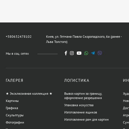
20 228 UAH
17 980 UAH
Картина Весна, художник
Кокин Михаил
+380632478102
Киев, ул. Гетмана Павла Скоропадского, 6а (ранее -
Льва Толстого)
20 228 UAH
Мы в соц. сетях
Картина Лето, художник
Кокин Михаил
5 394 UAH
ГАЛЕРЕЯ
ЛОГИСТИКА
ИН
★ Эксклюзивная коллекция ★
Вывоз картин за границу,
Худ
оформление разрешения
Картины
Нов
Картина Утренний кофе,
Упаковка искусства
художник Дулин Егор
Графика
Дос
Изготовление ящиков
53 940 UAH
Скульптуры
Атр
Изготовление рам для картин
Фотографии
Сум