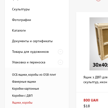
Где купить 
Скульптуры
Фотографии
В каталоге artdom.
задачи. В продаже 
Каталоги
деревянные и
коробы с отк
Документы и сертификаты
компактные я
стационарные
Товары для художников
Материалы изготовл
Упаковка и переноска
удобнее для частых
больших наборов.
ОСБ ящики, коробы из OSB плит
Ящик з ДВП для
Как выбрать
Фанерные ящики
скульптур, икон
30х40х10 см
Коробки картонные
При выборе ящика и
Коробки с ДВП
остановиться на ле
800 UAH
Ящики, коробы
несколькими отделе
Картина Пирс, художник
$18