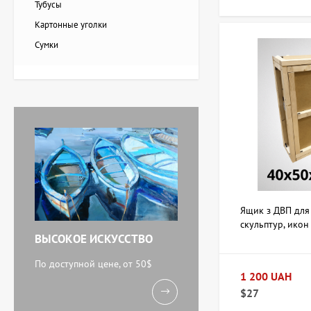
Лоза Наталья
Тубусы
Обратите внимание 
20 228 UAH
Картонные уголки
инструменты. Также
Сумки
может пригодиться 
Для покупки учитыв
Картина Красные
подобрать подходящ
тюльпаны, художник
Завен Мартиросян
11 238 UAH
Есть вопрос
Картина Абстракция
триптих, художник Бурда
Ярослав
71 920 UAH
Ящик з ДВП для
скульптур, икон
ВЫСОКОЕ ИСКУССТВО
40х50х10 см (д
Акварель У моря,
художник Кокин Михаил
По доступной цене, от 50$
1 200 UAH
11 238 UAH
$27