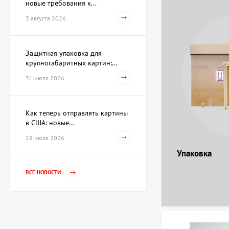
новые требования к...
Скульптура Поиск себя,
автор Шевчук Дмитрий
3 августа 2026
62 930 UAH
Защитная упаковка для
крупногабаритных картин:...
Акварель Заговор Амура и
Венеры, художник Павлов
31 июля 2026
Виктор
15 733 UAH
Как теперь отправлять картины
в США: новые...
Картина Первое марта,
28 июля 2026
художник Репка
Александр
Упаковка
35 960 UAH
ВСЕ НОВОСТИ
Гильза Без названия,
художник Криволап
Анатолий
Цена по
запросу