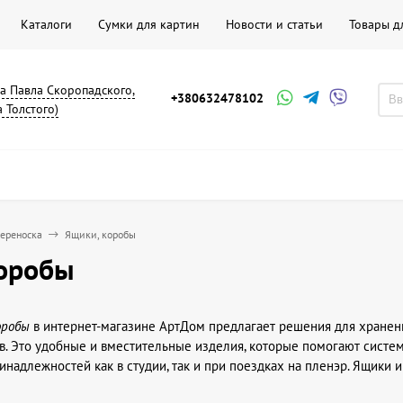
Каталоги
Сумки для картин
Новости и статьи
Товары д
на Павла Скоропадского,
+380632478102
а Толстого)
переноска
Ящики, коробы
коробы
оробы
в интернет-магазине АртДом предлагает решения для хранени
в. Это удобные и вместительные изделия, которые помогают систем
надлежностей как в студии, так и при поездках на пленэр. Ящики 
ества и часто используются художниками, иллюстраторами и дизай