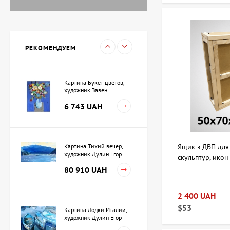
Картина Вечереет,
художник Кузьменко
Игорь
15 733 UAH
РЕКОМЕНДУЕМ
Картина Букет цветов,
художник Завен
Мартиросян
6 743 UAH
Картина Тихий вечер,
Ящик з ДВП для
художник Дулин Егор
скульптур, икон
50х70х10 см (д
80 910 UAH
2 400 UAH
$53
Картина Лодки Италии,
художник Дулин Егор