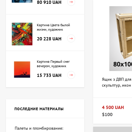
80 910 UAH
Картина Цвета былой
жизни, художник
Кузьменко Игорь
20 228 UAH
Картина Первый снег
вечером, художник
Кузьменко Игорь
15 733 UAH
Ящик з ДВП для
скульптур, икон
80х100х10 см
Картина Независимость,
художник Кот Валерий
4 500 UAH
ПОСЛЕДНИЕ МАТЕРИАЛЫ
Цена по
$100
запросу
Палеты и пломбирование: