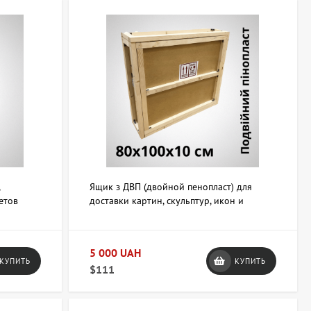
,
Ящик з ДВП (двойной пенопласт) для
етов
доставки картин, скульптур, икон и
хрупких предметов 80х100х10 см
(двойной пенопласт)
5 000 UAH
КУПИТЬ
КУПИТЬ
$111