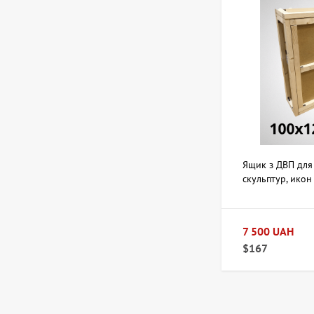
Скульптура Золотой
телец, автор Владимиров
Алексей
359 600 UAH
Картина Украденный мир,
художник Бурда Ярослав
44 950 UAH
Ящик з ДВП для
скульптур, икон
100х200х10 см
Картина Обнаженная,
художник Корсунь
7 500 UAH
Дмитрий
12 586 UAH
$167
Картина Море, художник
Кокин Михаил