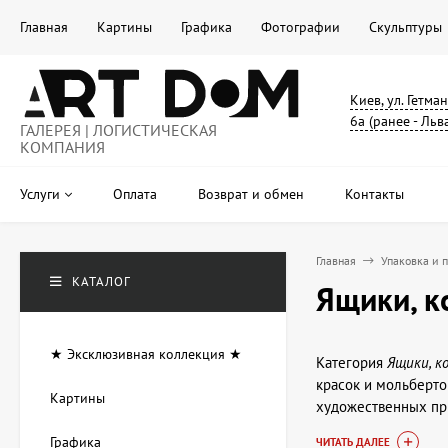
Главная
Картины
Графика
Фотографии
Скульптуры
Киев, ул. Гетма
6а (ранее - Льв
ГАЛЕРЕЯ | ЛОГИСТИЧЕСКАЯ
КОМПАНИЯ
Услуги
Оплата
Возврат и обмен
Контакты
Главная
Упаковка и 
КАТАЛОГ
Ящики, 
★ Эксклюзивная коллекция ★
Категория
Ящики, к
красок и мольберто
Картины
художественных при
разных видов творч
Графика
ЧИТАТЬ ДАЛЕЕ