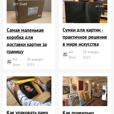
Сумки для картин -
Самая маленькая
практичное решение
коробка для
в мире искусства
доставки картин за
границу
Art
20 января
Dom
2025
Art
20 января
Dom
2025
Как упаковать раму
Как правильно