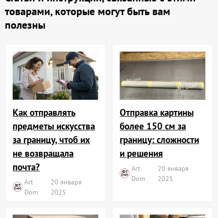
товарами, которые могут быть вам
полезны
Отправка картины
Как отправлять
более 150 см за
предметы искусства
границу: сложности
за границу, чтоб их
и решения
не возвращала
почта?
Art
20 января
Dom
2025
Art
20 января
Dom
2025