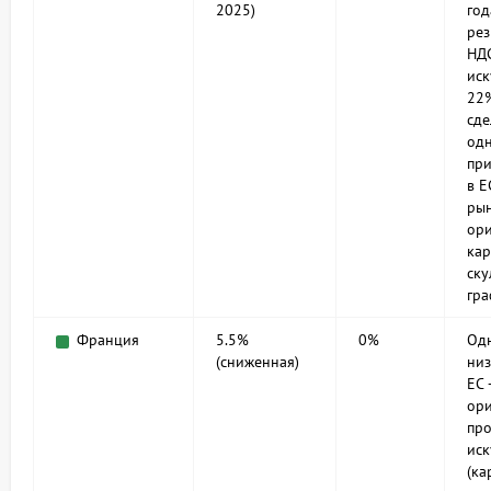
2025)
год
рез
НДС
иск
22%
сде
одн
при
в Е
рын
ор
кар
ску
гра
Франция
5.5%
0%
Одн
(сниженная)
низ
ЕС 
ор
пр
иск
(ка