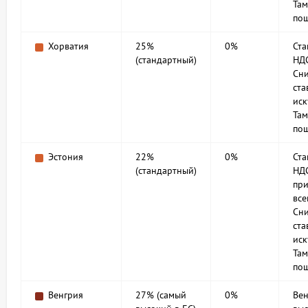
Та
по
Хорватия
25%
0%
Ст
(стандартный)
НД
Сн
ста
иск
Та
по
Эстония
22%
0%
Ст
(стандартный)
НД
при
все
Сн
ста
иск
Та
по
Венгрия
27% (самый
0%
Вен