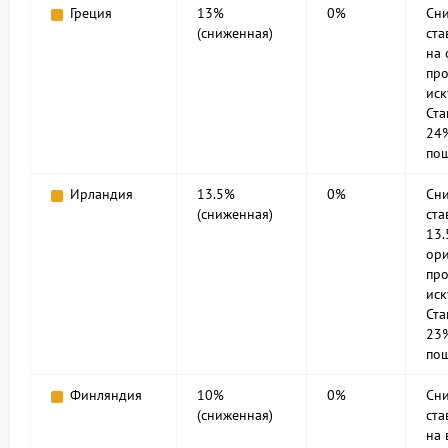
Греция
13%
0%
Сн
(сниженная)
ста
на 
пр
иск
Ст
24%
по
Ирландия
13.5%
0%
Сн
(сниженная)
ста
13.
ор
пр
иск
Ста
23%
пош
Финляндия
10%
0%
Сн
(сниженная)
ста
на 