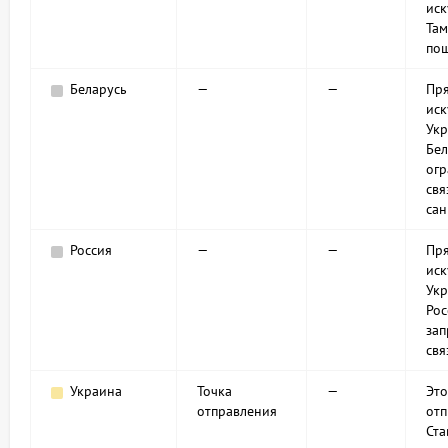
иск
Та
по
Беларусь
—
—
Пря
иск
Укр
Бел
огр
свя
сан
Россия
—
—
Пря
иск
Укр
Ро
зап
свя
Украина
Точка
—
Это
отправления
отп
Ста