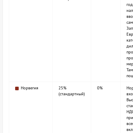
год
нал
вво
сам
За
Евр
кат
ди
про
про
мер
Та
по
Норвегия
25%
0%
Нор
(стандартный)
вхо
Вы
ст
НД
при
все
вк