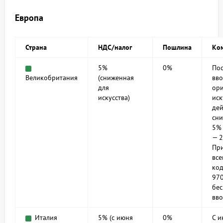
Европа
Страна
НДС/налог
Пошлина
Ко
5%
0%
Пос
Великобритания
(сниженная
вво
для
ори
искусства)
иск
дей
сн
5% 
— 2
При
все
код
970
бе
вво
Италия
5% (с июня
0%
С и