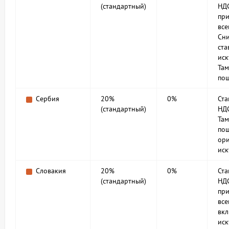
(стандартный)
НД
при
все
Сн
ста
иск
Та
по
Сербия
20%
0%
Ст
(стандартный)
НД
Та
по
ори
иск
Словакия
20%
0%
Ст
(стандартный)
НД
при
все
вк
иск