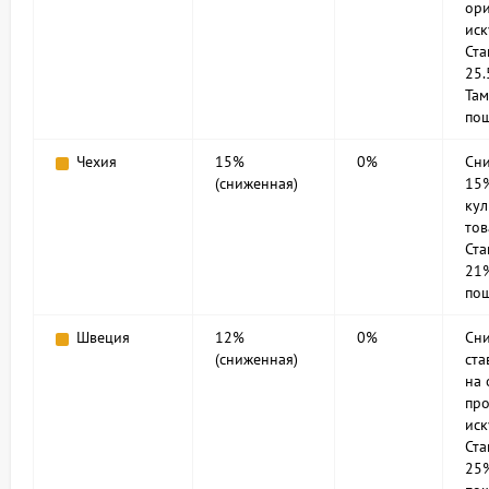
ори
иск
Ст
25.
Та
по
Чехия
15%
0%
Сн
(сниженная)
15
кул
тов
Ст
21%
по
Швеция
12%
0%
Сн
(сниженная)
ста
на 
пр
иск
Ст
25%