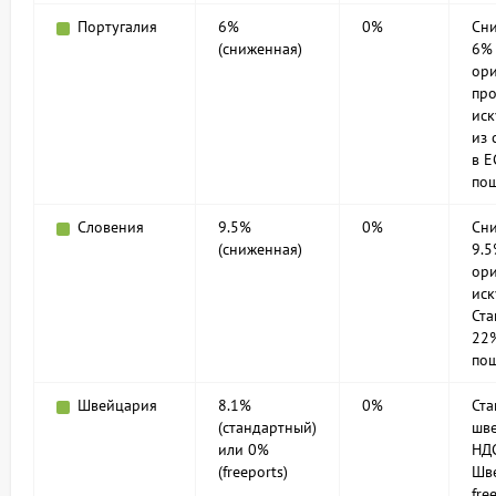
Португалия
6%
0%
Сн
(сниженная)
6%
ор
пр
иск
из 
в Е
по
Словения
9.5%
0%
Сн
(сниженная)
9.5
ор
иск
Ст
22%
по
Швейцария
8.1%
0%
Ст
(стандартный)
шв
или 0%
НДС
(freeports)
Шв
fre