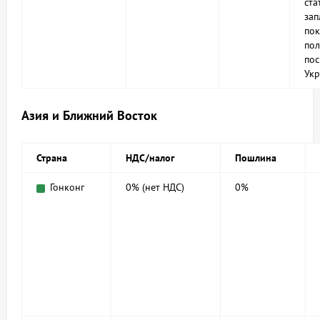
ста
зап
пок
по
пос
Укр
Азия и Ближний Восток
Страна
НДС/налог
Пошлина
Гонконг
0% (нет НДС)
0%