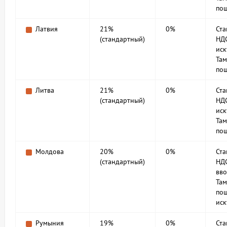
по
Латвия
21%
0%
Ст
(стандартный)
НДС
иск
Та
по
Литва
21%
0%
Ст
(стандартный)
НДС
иск
Та
по
Молдова
20%
0%
Ст
(стандартный)
НД
вво
Та
по
иск
Румыния
19%
0%
Ст