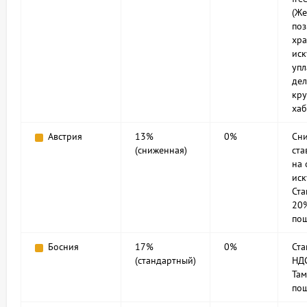
(Же
поз
хра
иск
упл
дел
кру
хаб
Австрия
13%
0%
Сн
(сниженная)
ста
на 
иск
Ста
20%
по
Босния
17%
0%
Ст
(стандартный)
НД
Та
по