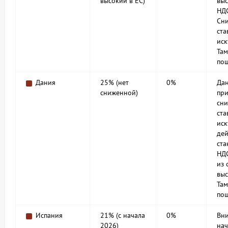
высокий в ЕС)
выс
НДС
Сн
ста
иск
Та
по
Дания
25% (нет
0%
Дан
сниженной)
пр
сн
ста
иск
дей
ст
НД
из 
выс
Та
по
Испания
21% (с начала
0%
Вни
2026)
нач