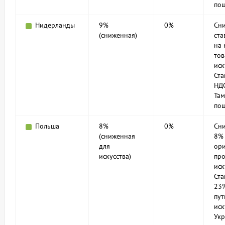
по
Нидерланды
9%
0%
Сн
(сниженная)
ста
на 
тов
иск
Ст
НДС
Та
по
Польша
8%
0%
Сн
(сниженная
8% 
для
ор
искусства)
пр
иск
Ст
23
пут
иск
Укр