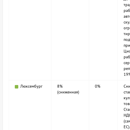
тр
раб
авт
ску
ог
ти
по
при
Ци
раб
се
ре
19
Люксембург
8%
0%
Сн
(сниженная)
ста
кул
тов
Ст
НД
(са
ЕС)