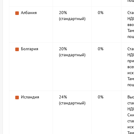
по
Албания
20%
0%
Ст
(стандартный)
НД
вво
Та
по
Болгария
20%
0%
Ст
(стандартный)
НД
при
все
иск
Та
по
Исландия
24%
0%
Вы
(стандартный)
ст
НД
Сн
ста
иск
Та