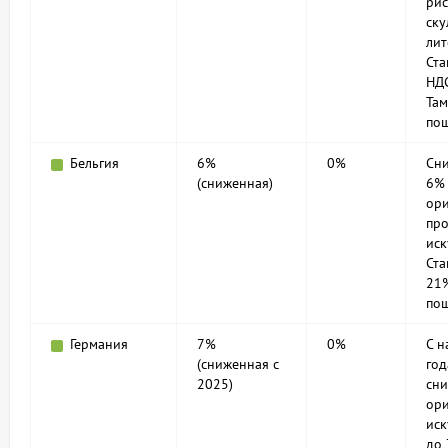
рис
ску
лит
Ст
НДС
Та
пош
Бельгия
6%
0%
Сн
(сниженная)
6%
ор
пр
иск
Ст
21%
по
Германия
7%
0%
С н
(сниженная с
год
2025)
сни
ор
иск
до 