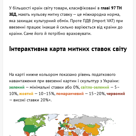
У більшості країн світу товари, класифіковані в
главі 97 ТН
ЗЕД
, мають нульову митну ставку — це міжнародна норма,
яка захищає культурний обмін. Проте ПДВ (Import VAT) при
ввезенні працює інакше й сильно варіюється від країни до
країни. Саме його й потрібно враховувати.
Інтерактивна карта митних ставок світу
На карті нижче кольором показано рівень податкового
навантаження при ввезенні картин і скульптур з України:
зелений
— мінімальні ставки або 0%,
світло‑зелений
— 5–
10%,
жовтий
— 10–15%,
помаранчевий
— 15–20%,
червоний
— високі ставки 20%+.