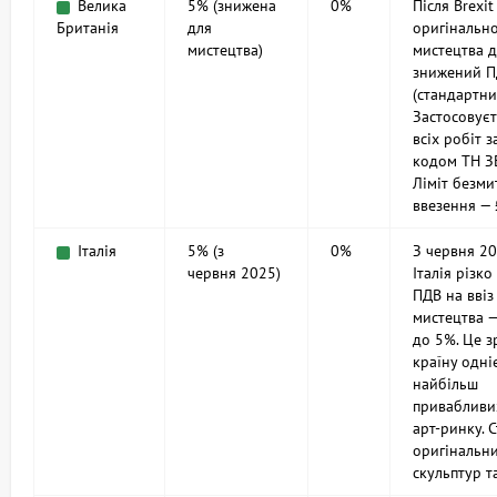
Велика
5% (знижена
0%
Після Brexit
Британія
для
оригінальн
мистецтва)
мистецтва д
знижений 
(стандартни
Застосовуєт
всіх робіт з
кодом ТН З
Ліміт безми
ввезення — 
Італія
5% (з
0%
З червня 2
червня 2025)
Італія різко
ПДВ на ввіз
мистецтва 
до 5%. Це 
країну одні
найбільш
привабливих
арт‑ринку. 
оригінальни
скульптур т