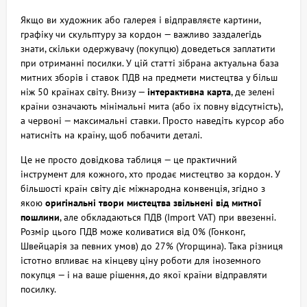
Якщо ви художник або галерея і відправляєте картини,
графіку чи скульптуру за кордон — важливо заздалегідь
знати, скільки одержувачу (покупцю) доведеться заплатити
при отриманні посилки. У цій статті зібрана актуальна база
митних зборів і ставок ПДВ на предмети мистецтва у більш
ніж 50 країнах світу. Внизу —
інтерактивна карта
, де зелені
країни означають мінімальні мита (або їх повну відсутність),
а червоні — максимальні ставки. Просто наведіть курсор або
натисніть на країну, щоб побачити деталі.
Це не просто довідкова таблиця — це практичний
інструмент для кожного, хто продає мистецтво за кордон. У
більшості країн світу діє міжнародна конвенція, згідно з
якою
оригінальні твори мистецтва звільнені від митної
пошлини
, але обкладаються ПДВ (Import VAT) при ввезенні.
Розмір цього ПДВ може коливатися від 0% (Гонконг,
Швейцарія за певних умов) до 27% (Угорщина). Така різниця
істотно впливає на кінцеву ціну роботи для іноземного
покупця — і на ваше рішення, до якої країни відправляти
посилку.