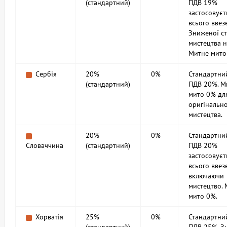
(стандартний)
ПДВ 19%
застосовуєт
всього ввез
Зниженої ст
мистецтва н
Митне мито
Сербія
20%
0%
Стандартни
(стандартний)
ПДВ 20%. М
мито 0% дл
оригінальн
мистецтва.
20%
0%
Стандартни
Словаччина
(стандартний)
ПДВ 20%
застосовуєт
всього ввез
включаючи
мистецтво.
мито 0%.
Хорватія
25%
0%
Стандартни