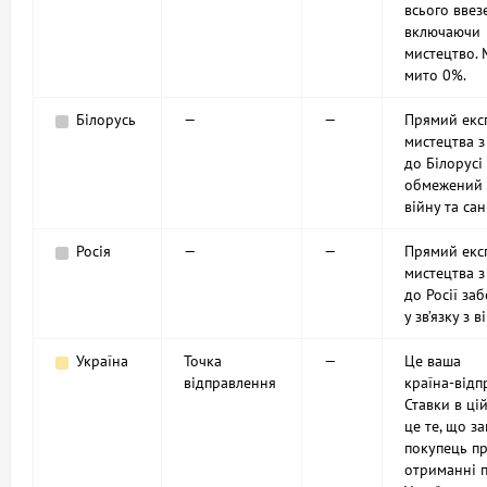
всього ввез
включаючи
мистецтво.
мито 0%.
Білорусь
—
—
Прямий екс
мистецтва з
до Білорусі
обмежений 
війну та сан
Росія
—
—
Прямий екс
мистецтва з
до Росії за
у зв’язку з 
Україна
Точка
—
Це ваша
відправлення
країна‑відп
Ставки в цій
це те, що з
покупець п
отриманні п