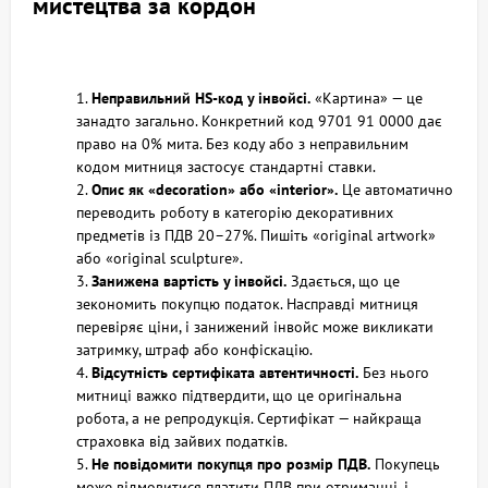
мистецтва за кордон
Неправильний HS‑код у інвойсі.
«Картина» — це
занадто загально. Конкретний код 9701 91 0000 дає
право на 0% мита. Без коду або з неправильним
кодом митниця застосує стандартні ставки.
Опис як «decoration» або «interior».
Це автоматично
переводить роботу в категорію декоративних
предметів із ПДВ 20–27%. Пишіть «original artwork»
або «original sculpture».
Занижена вартість у інвойсі.
Здається, що це
зекономить покупцю податок. Насправді митниця
перевіряє ціни, і занижений інвойс може викликати
затримку, штраф або конфіскацію.
Відсутність сертифіката автентичності.
Без нього
митниці важко підтвердити, що це оригінальна
робота, а не репродукція. Сертифікат — найкраща
страховка від зайвих податків.
Не повідомити покупця про розмір ПДВ.
Покупець
може відмовитися платити ПДВ при отриманні, і