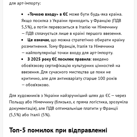
для арт‑імпорту:
«Точкою входу» в ЄС
може бути будь‑яка країна.
Якщо посилка з України приходить у Францію (ПДВ
5,5%), а потім перевозиться в Італію чи Німеччину
— ПДВ сплачується лише в країні першого ввезення.
Це означає
, що можна стратегічно обирати країну
розмитнення. Тому Франція, Італія та Німеччина
— найпопулярніші точки входу для арт‑імпорту.
З 2025 року ЄС посилює правила
: введено
обов’язкову сертифікацію культурних цінностей на
ввезення. Для сучасного мистецтва це поки не
критично, але для антикваріату старше 100 років
— обов’язково.
Для художників з України найзручніший шлях до ЄС — через
Польщу або Німеччину (близько, є пряма логістика, зрозуміла
документація), але ПДВ оптимальніше платити у Франції
(5,5%) або Італії (5%).
Топ‑5 помилок при відправленні