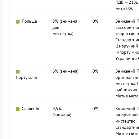
ПДВ — 21%.
мито 0%.
Польща
8% (знижена
0%
Знижений П
для
ввіз оригін
мистецтва)
творів мист
Стандартни
Це зручний
імпорту мис
України до 
6% (знижена)
0%
Знижений П
Португалія
оригінальні
мистецтва. 
найнижчих 
Митне мито
Словенія
9,5%
0%
Знижений П
(знижена)
на оригінал
мистецтво.
Стандартни
Митне мито