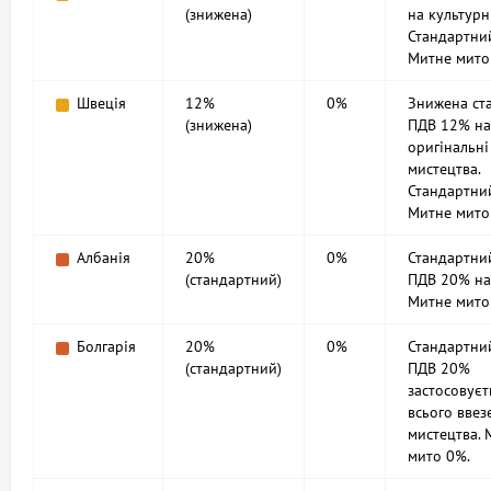
(знижена)
на культурн
Стандартни
Митне мито
Швеція
12%
0%
Знижена ст
(знижена)
ПДВ 12% на
оригінальні
мистецтва.
Стандартни
Митне мито
Албанія
20%
0%
Стандартни
(стандартний)
ПДВ 20% на 
Митне мито
Болгарія
20%
0%
Стандартни
(стандартний)
ПДВ 20%
застосовуєт
всього ввез
мистецтва. 
мито 0%.