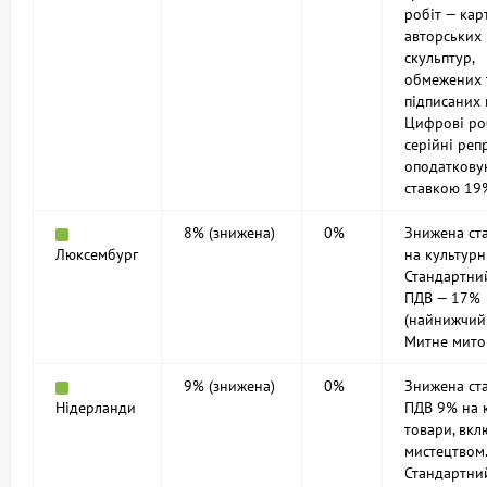
робіт — кар
авторських
скульптур,
обмежених 
підписаних 
Цифрові ро
серійні реп
оподаткову
ставкою 19
8% (знижена)
0%
Знижена ст
Люксембург
на культурн
Стандартни
ПДВ — 17%
(найнижчий 
Митне мито
9% (знижена)
0%
Знижена ст
Нідерланди
ПДВ 9% на 
товари, вкл
мистецтвом
Стандартни