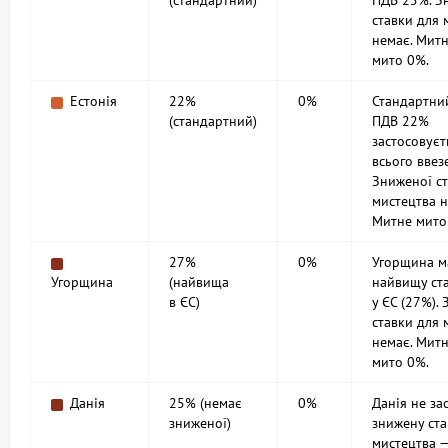
(стандартний)
ПДВ 25%. З
ставки для 
немає. Мит
мито 0%.
Естонія
22%
0%
Стандартни
(стандартний)
ПДВ 22%
застосовуєт
всього ввез
Зниженої ст
мистецтва н
Митне мито
27%
0%
Угорщина м
Угорщина
(найвища
найвищу ст
в ЄС)
у ЄС (27%).
ставки для 
немає. Мит
мито 0%.
Данія
25% (немає
0%
Данія не за
зниженої)
знижену ста
мистецтва —