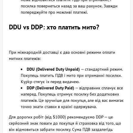
посилка повернеться назад за ваш рахунок. Завжди
попереджуйте про можливі платежі.
DDU vs DDP: хто платить мито?
При міжнародній доставці є два основні режими оплати
митних платежів:
DDU (Delivered Duty Unpaid)
— стандартний режим.
Покупець платить ПДВ і мито при отриманні посилки.
Кур’єр стягує їх перед видачею.
DDP (Delivered Duty Paid)
— відправник сплачує все
наперед. Покупець отримує посилку без додаткових
платежів. Це зручніше для покупця, але від вас вимагає
точно знати ставки в країні одержувача.
Для дорогих робіт (від $1000) рекомендуємо DDP — це
серйозний знак поваги до покупця й страховка від того, що
він відмовиться забрати посилку. Сума ПДВ заздалегідь