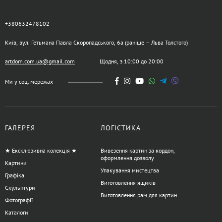
+380632478102
Київ, вул. Гетьмана Павла Скоропадського, 6а (раніше – Льва Толстого)
artdom.com.ua@gmail.com
Щодня, з 10:00 до 20:00
Ми у соц. мережах
ГАЛЕРЕЯ
ЛОГІСТИКА
★ Ексклюзивна колекція ★
Вивезення картин за кордон,
оформлення дозволу
Картини
Упакування мистецтва
Графіка
Виготовлення ящиків
Скульптури
Виготовлення рам для картин
Фотографії
Каталоги