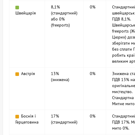
8,1%
0%
Стандартни
Швейцарія
(стандартний)
швейцарськ
або 0%
ПДВ 8,1%.
(freeports)
Швейцарськ
freeports (Ж
Цюрих) доз
зберігати м
без сплати 
робить кра
великим арт
Австрія
13%
0%
Знижена ст
(знижена)
ПДВ 13% на
оригінальн
мистецтво.
Стандартна
Митне мито
Боснія і
17%
0%
Стандартни
Герцеговина
(стандартний)
ПДВ 17%. М
мито 0%.