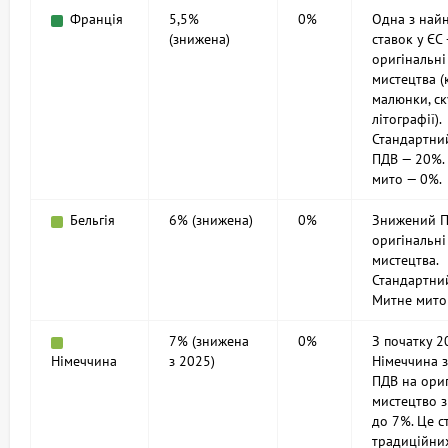
Франція
5,5%
0%
Одна з най
(знижена)
ставок у ЄС
оригінальні
мистецтва (
малюнки, ск
літографії).
Стандартни
ПДВ — 20%.
мито — 0%.
Бельгія
6% (знижена)
0%
Знижений П
оригінальні
мистецтва.
Стандартни
Митне мито
7% (знижена
0%
З початку 2
Німеччина
з 2025)
Німеччина 
ПДВ на ори
мистецтво 
до 7%. Це с
традиційни