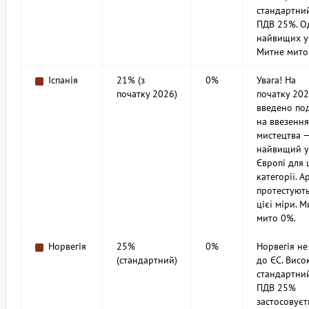
стандартни
ПДВ 25%. О
найвищих у
Митне мито
Іспанія
21% (з
0%
Увага! На
початку 2026)
початку 20
введено по
на ввезення
мистецтва 
найвищий у
Європі для ц
категорії. 
протестуют
цієї міри. 
мито 0%.
Норвегія
25%
0%
Норвегія не
(стандартний)
до ЄС. Висо
стандартни
ПДВ 25%
застосовуєт