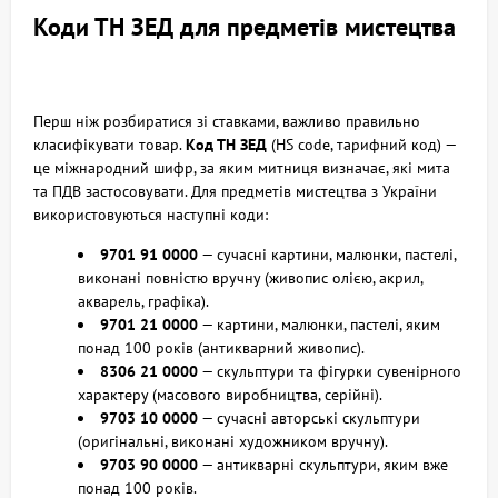
Коди ТН ЗЕД для предметів мистецтва
Перш ніж розбиратися зі ставками, важливо правильно
класифікувати товар.
Код ТН ЗЕД
(HS code, тарифний код) —
це міжнародний шифр, за яким митниця визначає, які мита
та ПДВ застосовувати. Для предметів мистецтва з України
використовуються наступні коди:
9701 91 0000
— сучасні картини, малюнки, пастелі,
виконані повністю вручну (живопис олією, акрил,
акварель, графіка).
9701 21 0000
— картини, малюнки, пастелі, яким
понад 100 років (антикварний живопис).
8306 21 0000
— скульптури та фігурки сувенірного
характеру (масового виробництва, серійні).
9703 10 0000
— сучасні авторські скульптури
(оригінальні, виконані художником вручну).
9703 90 0000
— антикварні скульптури, яким вже
понад 100 років.