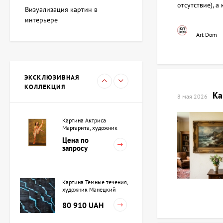
художник Адкозалова
отсутствие), 
Визуализация картин в
Виктория
107 880 UAH
интерьере
Art Dom
Скульптура Черный
квадрат, автор Шевчук
Дмитрий
ЭКСКЛЮЗИВНАЯ
38 208 UAH
КОЛЛЕКЦИЯ
Ка
8 мая 2026
Картина Актриса
Маргарита, художник
Ройтбурд Александр
Цена по
запросу
Картина Темные течения,
художник Манецкий
Орест
80 910 UAH