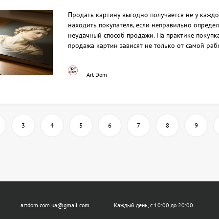
Продать картину выгодно получается не у каждо
находить покупателя, если неправильно опреде
неудачный способ продажи. На практике покупка
продажа картин зависят не только от самой рабо
Art Dom
3
4
5
6
7
8
9
artdom.com.ua@gmail.com
Каждый день, с 10:00 до 20:00