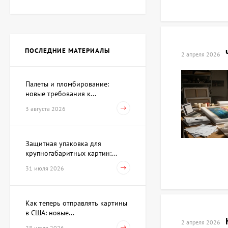
Картина Рождество,
художник Гребенюк Ольга
112 375 UAH
103 385 UAH
ПОСЛЕДНИЕ МАТЕРИАЛЫ
2 апреля 2026
Картина Метаморфозы,
художник Таверовский
Палеты и пломбирование:
Игорь
80 910 UAH
новые требования к...
3 августа 2026
Картина Коктейль,
художник Палий Игорь
Защитная упаковка для
крупногабаритных картин:...
130 355 UAH
121 365 UAH
31 июля 2026
Картина Красная регата,
Как теперь отправлять картины
художник Бауэр
Владимир
в США: новые...
49 445 UAH
2 апреля 2026
28 июля 2026