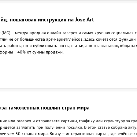
айд: пошаговая инструкция на Jose Art
ery (JAG) – международная онлайн-галерея и самая крупная социальная 
отличие от большинства арт-маркетплейсов, здесь сочетаются функци
ать работы, но и публиковать посты, статьи, анонсы выставок, общать
тформы – 40% от суммы продажи.
аза таможенных пошлин стран мира
ник или галерея и отправляете картины, графику или скульптуру за гр
придётся заплатить при получении посылки. В этой статье собрана ак
олее чем 50 странах мира. Внизу — интерактивная карта , где зелёны