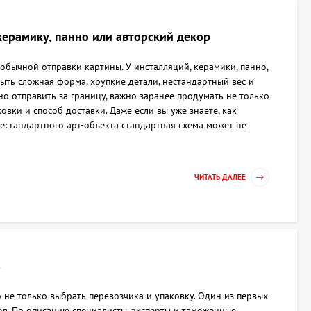
керамику, панно или авторский декор
обычной отправки картины. У инсталляций, керамики, панно,
ыть сложная форма, хрупкие детали, нестандартный вес и
но отправить за границу, важно заранее продумать не только
вки и способ доставки. Даже если вы уже знаете, как
нестандартного арт-объекта стандартная схема может не
ЧИТАТЬ ДАЛЕЕ
з
о не только выбрать перевозчика и упаковку. Один из первых
ов. По описанию специалисты, эксперты и таможенные