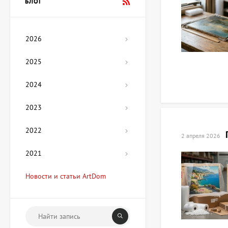
БЛОГ
Цена по
запросу
2026
Картина Мехико,
художник Лера Фокина
2025
Цена по
запросу
2024
2023
Скульптура Гетман, автор
Озюменко Андрей
Цена по
2022
2 апреля 2026
запросу
2021
Картина Мой дом,
Новости и статьи ArtDom
художник Медяник Анна
67 425 UAH