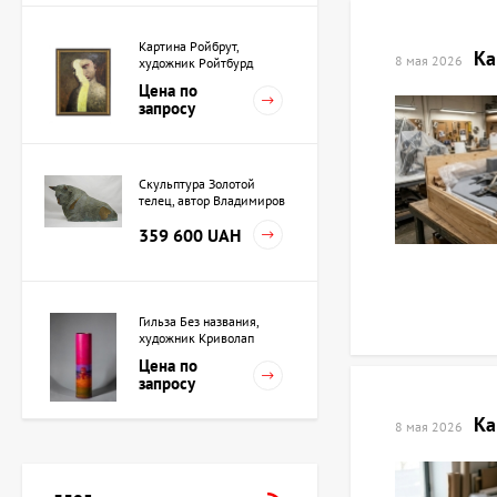
Картина Ройбрут,
Ка
8 мая 2026
художник Ройтбурд
Александр
Цена по
запросу
Скульптура Золотой
телец, автор Владимиров
Алексей
359 600 UAH
Гильза Без названия,
художник Криволап
Анатолий
Цена по
запросу
Ка
8 мая 2026
Скульптура Жрица, автор
Владимиров Алексей