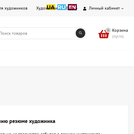
ля художников
Художники
Еще
Личный кабинет
Корзина
0
(пусто)
анию резюме художника