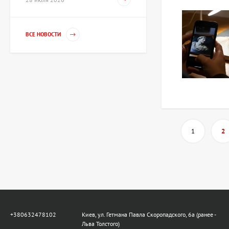
Картина Танец, художник
ВСЕ НОВОСТИ
Волошинова Татьяна
67 425 UAH
Скульптура Рыцарь XV
века, автор Шевчук
Дмитрий
80 910 UAH
1
2
Скульптура Обучение
демократии, автор
Шевчук Дмитрий
42 703 UAH
+380632478102
Киев, ул. Гетмана Павла Скоропадского, 6а (ранее -
Картина Полдень,
Льва Толстого)