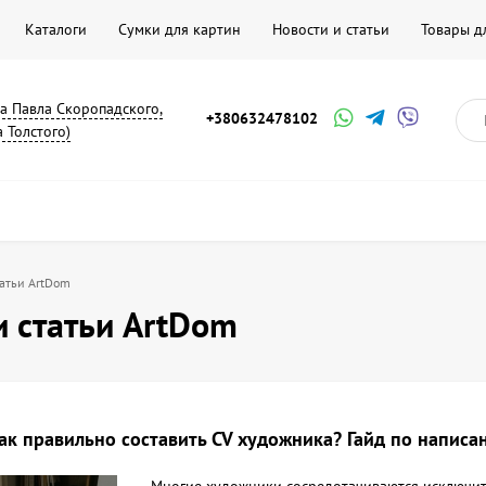
Каталоги
Сумки для картин
Новости и статьи
Товары д
на Павла Скоропадского,
+380632478102
а Толстого)
татьи ArtDom
и статьи ArtDom
ак правильно составить CV художника? Гайд по напис