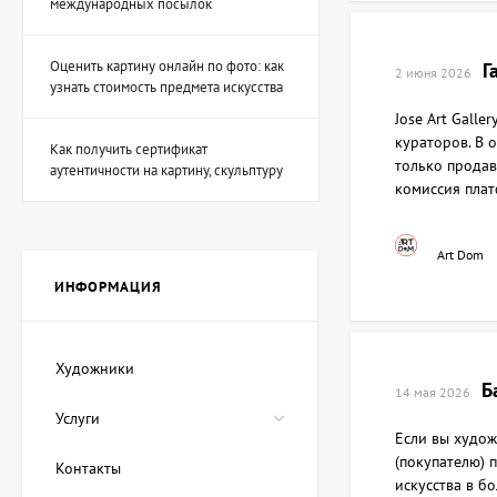
международных посылок
Оценить картину онлайн по фото: как
Г
2 июня 2026
Скульптура Охотник на
узнать стоимость предмета искусства
фей, автор Шевчук
Дмитрий
Jose Art Gall
53 940 UAH
кураторов. В 
Как получить сертификат
только продав
аутентичности на картину, скульптуру
комиссия пла
Картина Волшебные
чернила, художник
Лозовой Андрей
Art Dom
89 900 UAH
80 910 UAH
ИНФОРМАЦИЯ
Картина Красное море,
Художники
художник Демко Олег
Б
14 мая 2026
22 475 UAH
Услуги
17 980 UAH
Если вы худож
(покупателю) 
Контакты
искусства в б
Картина Синий кит,