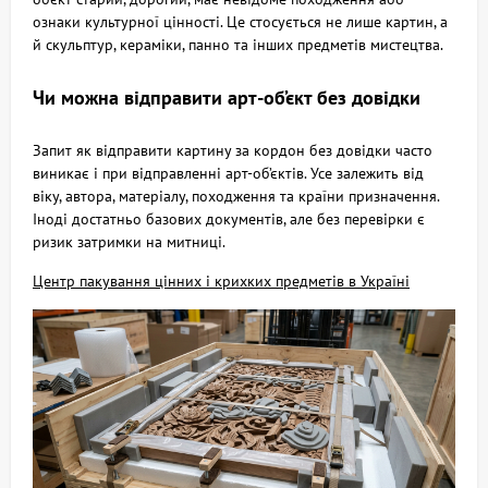
ознаки культурної цінності. Це стосується не лише картин, а
й скульптур, кераміки, панно та інших предметів мистецтва.
Чи можна відправити арт-об’єкт без довідки
Запит як відправити картину за кордон без довідки часто
виникає і при відправленні арт-об’єктів. Усе залежить від
віку, автора, матеріалу, походження та країни призначення.
Іноді достатньо базових документів, але без перевірки є
ризик затримки на митниці.
Центр пакування цінних і крихких предметів в Україні