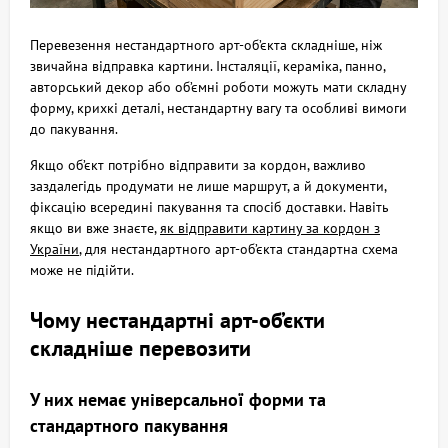
Перевезення нестандартного арт-об’єкта складніше, ніж
звичайна відправка картини. Інсталяції, кераміка, панно,
авторський декор або об’ємні роботи можуть мати складну
форму, крихкі деталі, нестандартну вагу та особливі вимоги
до пакування.
Якщо об’єкт потрібно відправити за кордон, важливо
заздалегідь продумати не лише маршрут, а й документи,
фіксацію всередині пакування та спосіб доставки. Навіть
якщо ви вже знаєте,
як відправити картину за кордон з
України
, для нестандартного арт-об’єкта стандартна схема
може не підійти.
Чому нестандартні арт-об’єкти
складніше перевозити
У них немає універсальної форми та
стандартного пакування