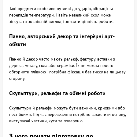
Такі предмети особливо чутливі до ударів, вібрації та
перепадів температури. Навіть невеликий скол може
зіпсувати зовнішній вигляд і знизити цінність роботи.
Панно, авторський декор та інтер’єрні арт-
об’єкти
Панно й декор часто мають рельєф, фактуру, вставки з
дерева, металу, скла або кераміки. Їх не можна просто
обгорнути плівкою - потрібна фіксація без тиску на лицьову
сторону.
Скульптури, рельєфи та об’ємні роботи
Скульптури й рельєфи можуть бути важкими, крихкими або
нестійкими. Під час перевезення потрібно захистити основу,
виступаючі частини, кути та поверхню.
З чого почати підготовку до