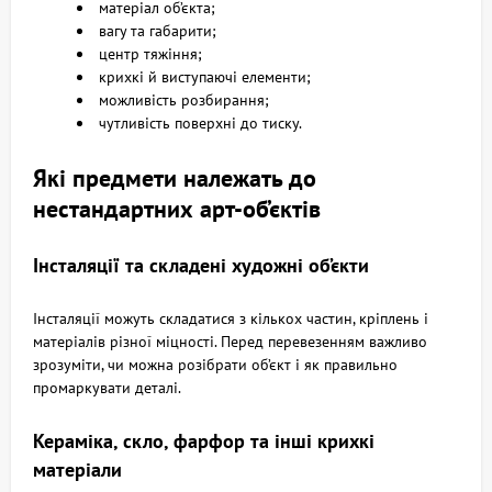
матеріал об’єкта;
вагу та габарити;
центр тяжіння;
крихкі й виступаючі елементи;
можливість розбирання;
чутливість поверхні до тиску.
Які предмети належать до
нестандартних арт-об’єктів
Інсталяції та складені художні об’єкти
Інсталяції можуть складатися з кількох частин, кріплень і
матеріалів різної міцності. Перед перевезенням важливо
зрозуміти, чи можна розібрати об’єкт і як правильно
промаркувати деталі.
Кераміка, скло, фарфор та інші крихкі
матеріали