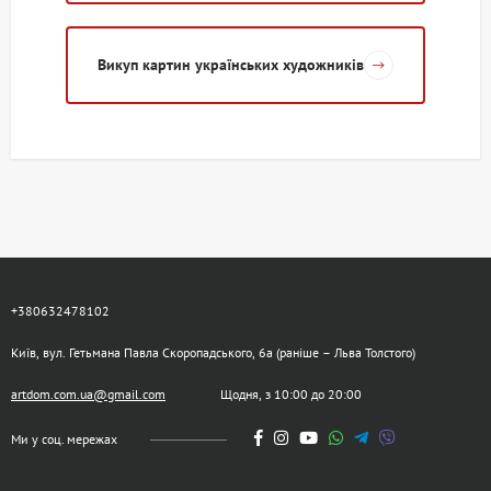
Викуп картин українських художників
+380632478102
Київ, вул. Гетьмана Павла Скоропадського, 6а (раніше – Льва Толстого)
artdom.com.ua@gmail.com
Щодня, з 10:00 до 20:00
Ми у соц. мережах