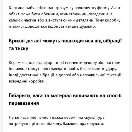
Картина найчастіше має зрозумілу прямокутну форму. А арт-
об’єкт може бути об’ємним, асиметричним, складеним із
кількох частин або з виступаючими деталями. Тому коробку
й захист доводиться підбирати індивідуально.
Крихкі деталі можуть пошкодитися від вібрації
та тиску
Кераміка, скло, фарфор, тонкі елементи декору або частини
інсталяції можуть постраждати навіть без сильного удару.
Іноді достатньо вібрації в дорозі або неправильної фіксації
всередині коробки.
Габарити, вага та матеріал впливають на спосіб
перевезення
Легке настінне панно і важка керамічна скульптура
потребують різного підходу. Важливо враховувати: