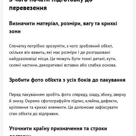
перевезення
Визначити матеріал, розміри, вагу та крихкі
зони
Спочатку потрібно зрозуміти, з чого зроблений об’єкт,
скільки він важить, які має розміри і де розташовані
найуразливіші місця. Це можуть бути тонкі деталі, кути,
скляні частини, декоративні вставки або слабка основа.
Зробити фото об’єкта з усіх боків до пакування
Перед пакуванням зробіть фото спереду, ззаду, збоку, зверху
й знизу. Окремо сфотографуйте підпис, клейма, дефекти,
кріплення та крихкі елементи. Це допоможе зафіксувати
стан об’єкта до відправки.
Уточнити країну призначення та строки