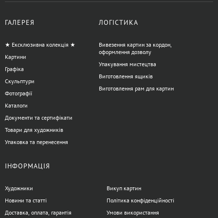
ГАЛЕРЕЯ
ЛОГІСТИКА
★ Ексклюзивна колекція ★
Вивезення картин за кордон,
оформлення дозволу
Картини
Упакування мистецтва
Графіка
Виготовлення ящиків
Скульптури
Виготовлення рам для картин
Фотографії
Каталоги
Документи та сертифікати
Товари для художників
Упаковка та перенесення
ІНФОРМАЦІЯ
Художники
Викуп картин
Новини та статті
Політика конфіденційності
Доставка, оплата, гарантія
Умови використання