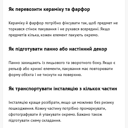
Як перевозити кераміку та фарфор
Кераміку й фарфор потрібно фіксувати так, щоб предмет не
торкався стінок пакування і не рухався всередині. Якщо
предметів кілька, кожен елемент пакують окремо.
Як підготувати панно або настінний декор
Панно захищають із лицьового та зворотного боку. Якщо є
рельєф або крихкі елементи, пакування має повторювати
форму об’єкта і не тиснути на поверхню.
Як транспортувати інсталяцію з кількох частин
Інсталяцію краще розібрати, якщо це можливо без ризику
пошкодження. Кожну частину потрібно промаркувати,
сфотографувати й упакувати окремо. Бажано також
підготувати схему складання.