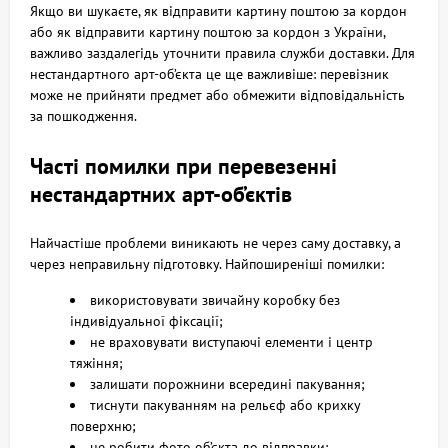
Якщо ви шукаєте, як відправити картину поштою за кордон
або як відправити картину поштою за кордон з України,
важливо заздалегідь уточнити правила служби доставки. Для
нестандартного арт-об’єкта це ще важливіше: перевізник
може не прийняти предмет або обмежити відповідальність
за пошкодження.
Часті помилки при перевезенні
нестандартних арт-об’єктів
Найчастіше проблеми виникають не через саму доставку, а
через неправильну підготовку. Найпоширеніші помилки:
використовувати звичайну коробку без
індивідуальної фіксації;
не враховувати виступаючі елементи і центр
тяжіння;
залишати порожнини всередині пакування;
тиснути пакуванням на рельєф або крихку
поверхню;
не робити фото об’єкта до відправки;