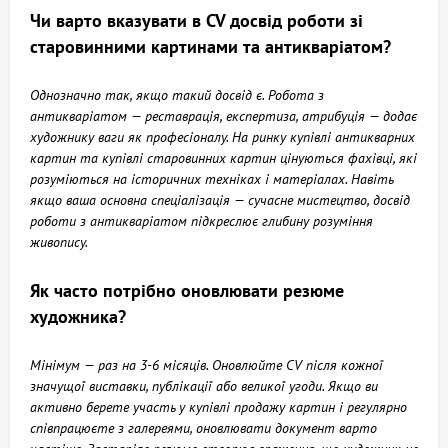
Чи варто вказувати в CV досвід роботи зі
старовинними картинами та антикваріатом?
Однозначно так, якщо такий досвід є. Робота з
антикваріатом — реставрація, експертиза, атрибуція — додає
художнику ваги як професіоналу. На ринку купівлі антикварних
картин та купівлі старовинних картин цінуються фахівці, які
розуміються на історичних техніках і матеріалах. Навіть
якщо ваша основна спеціалізація — сучасне мистецтво, досвід
роботи з антикваріатом підкреслює глибину розуміння
живопису.
Як часто потрібно оновлювати резюме
художника?
Мінімум — раз на 3-6 місяців. Оновлюйте CV після кожної
значущої виставки, публікації або великої угоди. Якщо ви
активно берете участь у купівлі продажу картин і регулярно
співпрацюєте з галереями, оновлювати документ варто