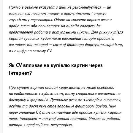
Прямо в резюме вказувати ціни не рекомендується — це
вважається поганим тоном в арт-спільноті і знижує
гнучкість у переговорах. Однак ви можете окремо вести
прайс-лист або посилатися на онлайн-галерею, де
представлені роботи з актуальними цінами. Для ринку купівля
картин сучасних художників важливіша історія продажів,
виставок та нагород — саме ці фактори формують вартість,
а не цифри в самому CV.
Як CV впливає на купівлю картин через
інтернет?
При купівлі картин онлайн колекціонер не може особисто
познайомитися з художником, тому спирається виключно на
доступну інформацію. Детальне резюме з історією виставок,
освіти та досягнень стає головним фактором довіри. Чим
переконливіше CV, тим активніше йде продаж купівля картин
через інтернет — покупці готові платити більше за роботи
автора з професійною репутацією.