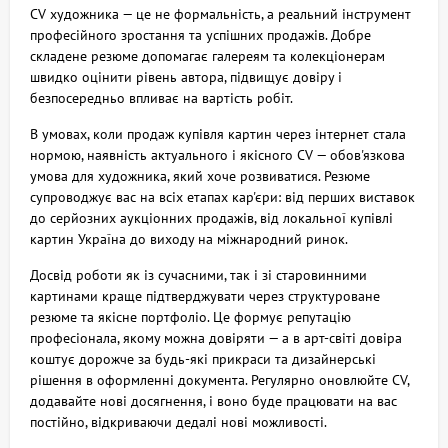
CV художника — це не формальність, а реальний інструмент
професійного зростання та успішних продажів. Добре
складене резюме допомагає галереям та колекціонерам
швидко оцінити рівень автора, підвищує довіру і
безпосередньо впливає на вартість робіт.
В умовах, коли продаж купівля картин через інтернет стала
нормою, наявність актуального і якісного CV — обов'язкова
умова для художника, який хоче розвиватися. Резюме
супроводжує вас на всіх етапах кар'єри: від перших виставок
до серйозних аукціонних продажів, від локальної купівлі
картин Україна до виходу на міжнародний ринок.
Досвід роботи як із сучасними, так і зі старовинними
картинами краще підтверджувати через структуроване
резюме та якісне портфоліо. Це формує репутацію
професіонала, якому можна довіряти — а в арт-світі довіра
коштує дорожче за будь-які прикраси та дизайнерські
рішення в оформленні документа. Регулярно оновлюйте CV,
додавайте нові досягнення, і воно буде працювати на вас
постійно, відкриваючи дедалі нові можливості.