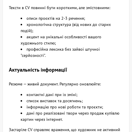
Тексти в CV повинні бути короткими, але змістовними:
описи проєктів на 2-3 речення;
хронологічна структура (від нових до старих
подій);
акцент на унікальні особливості вашого
художнього стилю;
професійна лексика без зайвої штучної
"серйозності".
Актуальність інформації
Резюме — живий документ. Регулярно оновлюйте:
контактні дані при їх зміні;
список виставок та досягнень;
інформацію про нові роботи та проєкти;
дані про реалізовані твори через продаж купівлю
картин через інтернет.
Застаріле CV справляє враження, що художник не активний