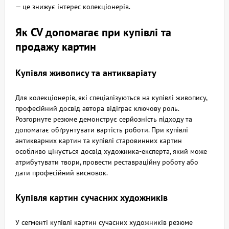
— це знижує інтерес колекціонерів.
Як CV допомагає при купівлі та
продажу картин
Купівля живопису та антикваріату
Для колекціонерів, які спеціалізуються на купівлі живопису,
професійний досвід автора відіграє ключову роль.
Розгорнуте резюме демонструє серйозність підходу та
допомагає обґрунтувати вартість роботи. При купівлі
антикварних картин та купівлі старовинних картин
особливо цінується досвід художника-експерта, який може
атрибутувати твори, провести реставраційну роботу або
дати професійний висновок.
Купівля картин сучасних художників
У сегменті купівлі картин сучасних художників резюме