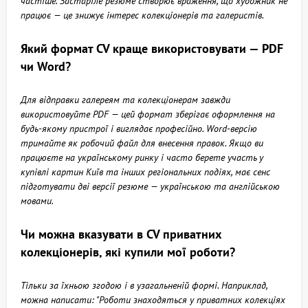
частіше. Застаріле резюме створює враження, що художник не
працює — це знижує інтерес колекціонерів та галеристів.
Який формат CV краще використовувати — PDF
чи Word?
Для відправки галереям та колекціонерам завжди
використовуйте PDF — цей формат зберігає оформлення на
будь-якому пристрої і виглядає професійно. Word-версію
тримайте як робочий файл для внесення правок. Якщо ви
працюєте на українському ринку і часто берете участь у
купівлі картин Київ та інших регіональних подіях, має сенс
підготувати дві версії резюме — українською та англійською
мовами.
Чи можна вказувати в CV приватних
колекціонерів, які купили мої роботи?
Тільки за їхньою згодою і в узагальненій формі. Наприклад,
можна написати: "Роботи знаходяться у приватних колекціях