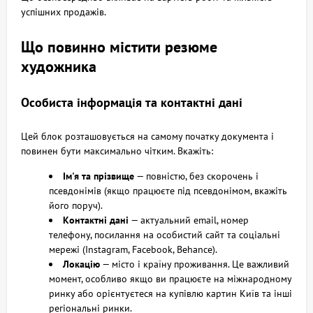
успішних продажів.
Що повинно містити резюме
художника
Особиста інформація та контактні дані
Цей блок розташовується на самому початку документа і
повинен бути максимально чітким. Вкажіть:
Ім'я та прізвище
— повністю, без скорочень і
псевдонімів (якщо працюєте під псевдонімом, вкажіть
його поруч).
Контактні дані
— актуальний email, номер
телефону, посилання на особистий сайт та соціальні
мережі (Instagram, Facebook, Behance).
Локацію
— місто і країну проживання. Це важливий
момент, особливо якщо ви працюєте на міжнародному
ринку або орієнтуєтеся на купівлю картин Київ та інші
регіональні ринки.