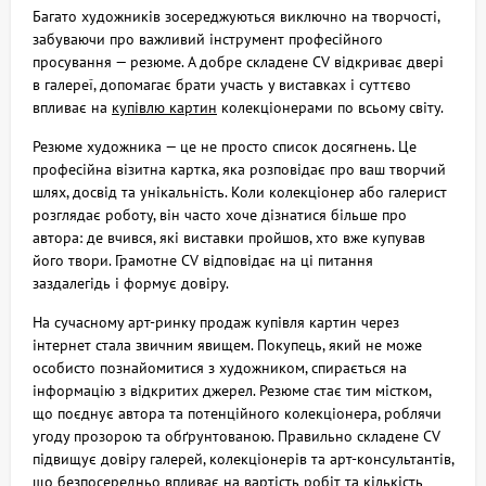
Багато художників зосереджуються виключно на творчості,
забуваючи про важливий інструмент професійного
просування — резюме. А добре складене CV відкриває двері
в галереї, допомагає брати участь у виставках і суттєво
впливає на
купівлю картин
колекціонерами по всьому світу.
Резюме художника — це не просто список досягнень. Це
професійна візитна картка, яка розповідає про ваш творчий
шлях, досвід та унікальність. Коли колекціонер або галерист
розглядає роботу, він часто хоче дізнатися більше про
автора: де вчився, які виставки пройшов, хто вже купував
його твори. Грамотне CV відповідає на ці питання
заздалегідь і формує довіру.
На сучасному арт-ринку продаж купівля картин через
інтернет стала звичним явищем. Покупець, який не може
особисто познайомитися з художником, спирається на
інформацію з відкритих джерел. Резюме стає тим містком,
що поєднує автора та потенційного колекціонера, роблячи
угоду прозорою та обґрунтованою. Правильно складене CV
підвищує довіру галерей, колекціонерів та арт-консультантів,
що безпосередньо впливає на вартість робіт та кількість