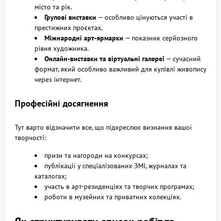
місто та рік.
Групові виставки
— особливо цінуються участі в
престижних проєктах.
Міжнародні арт-ярмарки
— показник серйозного
рівня художника.
Онлайн-виставки та віртуальні галереї
— сучасний
формат, який особливо важливий для купівлі живопису
через інтернет.
Професійні досягнення
Тут варто відзначити все, що підкреслює визнання вашої
творчості:
призи та нагороди на конкурсах;
публікації у спеціалізованих ЗМІ, журналах та
каталогах;
участь в арт-резиденціях та творчих програмах;
роботи в музейних та приватних колекціях.