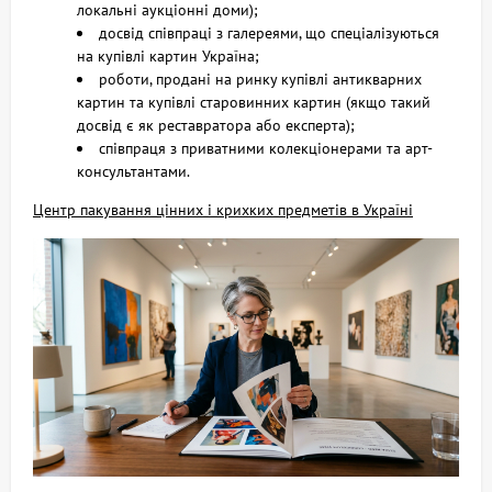
локальні аукціонні доми);
досвід співпраці з галереями, що спеціалізуються
на купівлі картин Україна;
роботи, продані на ринку купівлі антикварних
картин та купівлі старовинних картин (якщо такий
досвід є як реставратора або експерта);
співпраця з приватними колекціонерами та арт-
консультантами.
Центр пакування цінних і крихких предметів в Україні