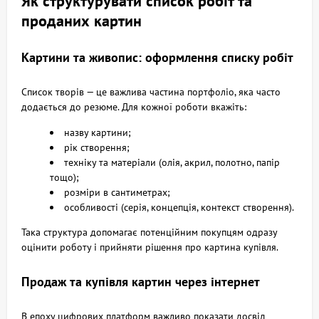
Як структурувати список робіт та
проданих картин
Картини та живопис: оформлення списку робіт
Список творів — це важлива частина портфоліо, яка часто
додається до резюме. Для кожної роботи вкажіть:
назву картини;
рік створення;
техніку та матеріали (олія, акрил, полотно, папір
тощо);
розміри в сантиметрах;
особливості (серія, концепція, контекст створення).
Така структура допомагає потенційним покупцям одразу
оцінити роботу і прийняти рішення про картина купівля.
Продаж та купівля картин через інтернет
В епоху цифрових платформ важливо показати досвід