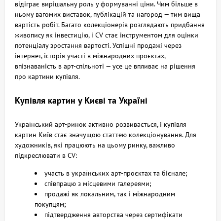
відіграє вирішальну роль у формуванні ціни. Чим більше в
ньому вагомих виставок, публікацій та нагород — тим вища
вартість робіт. Багато колекціонерів розглядають придбання
живопису як інвестицію, і CV стає інструментом для оцінки
потенціалу зростання вартості. Успішні продажі через
інтернет, історія участі в міжнародних проєктах,
впізнаваність в арт-спільноті — усе це впливає на рішення
про картини купівля.
Купівля картин у Києві та Україні
Український арт-ринок активно розвивається, і купівля
картин Київ стає значущою статтею колекціонування. Для
художників, які працюють на цьому ринку, важливо
підкреслювати в CV:
участь в українських арт-проєктах та бієнале;
співпрацю з місцевими галереями;
продажі як локальним, так і міжнародним
покупцям;
підтвердження авторства через сертифікати