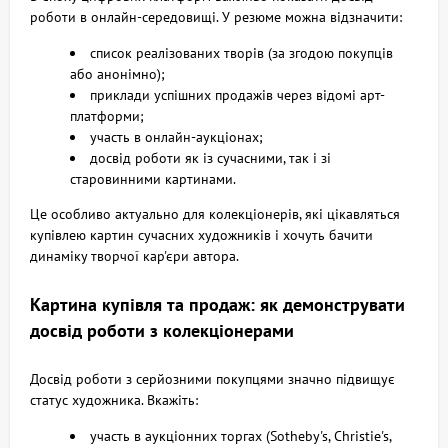
роботи в онлайн-середовищі. У резюме можна відзначити:
список реалізованих творів (за згодою покупців
або анонімно);
приклади успішних продажів через відомі арт-
платформи;
участь в онлайн-аукціонах;
досвід роботи як із сучасними, так і зі
старовинними картинами.
Це особливо актуально для колекціонерів, які цікавляться
купівлею картин сучасних художників і хочуть бачити
динаміку творчої кар'єри автора.
Картина купівля та продаж: як демонструвати
досвід роботи з колекціонерами
Досвід роботи з серйозними покупцями значно підвищує
статус художника. Вкажіть:
участь в аукціонних торгах (Sotheby's, Christie's,