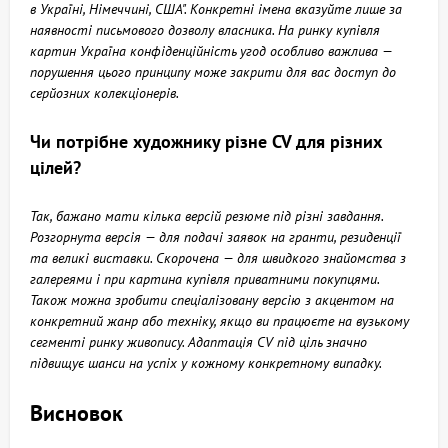
в Україні, Німеччині, США". Конкретні імена вказуйте лише за
наявності письмового дозволу власника. На ринку купівля
картин Україна конфіденційність угод особливо важлива —
порушення цього принципу може закрити для вас доступ до
серйозних колекціонерів.
Чи потрібне художнику різне CV для різних
цілей?
Так, бажано мати кілька версій резюме під різні завдання.
Розгорнута версія — для подачі заявок на гранти, резиденції
та великі виставки. Скорочена — для швидкого знайомства з
галереями і при картина купівля приватними покупцями.
Також можна зробити спеціалізовану версію з акцентом на
конкретний жанр або техніку, якщо ви працюєте на вузькому
сегменті ринку живопису. Адаптація CV під ціль значно
підвищує шанси на успіх у кожному конкретному випадку.
Висновок