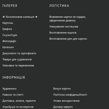
ГАЛЕРЕЯ
ЛОГІСТИКА
★ Ексклюзивна колекція ★
Вивезення картин за кордон,
оформлення дозволу
Картини
Упакування мистецтва
Графіка
Виготовлення ящиків
Скульптури
Виготовлення рам для картин
Фотографії
Каталоги
Документи та сертифікати
Товари для художників
Упаковка та перенесення
ІНФОРМАЦІЯ
Художники
Викуп картин
Новини та статті
Політика конфіденційності
Доставка, оплата, гарантія
Умови використання
Атрибуція та експертиза
Договір оферти