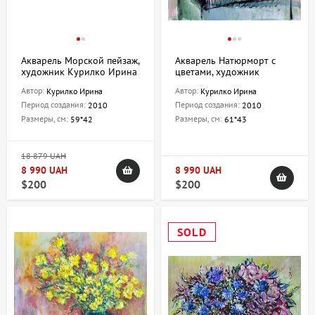
Акварель Морской пейзаж,
Акварель Натюрморт с
художник Курилко Ирина
цветами, художник
Курилко Ирина
Автор:
Автор:
Курилко Ирина
Курилко Ирина
Период создания:
Период создания:
2010
2010
Размеры, см:
Размеры, см:
59*42
61*43
18 879 UAH
8 990 UAH
8 990 UAH
$200
$200
SOLD