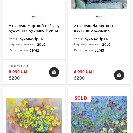
Акварель Морской пейзаж,
Акварель Натюрморт с
художник Курилко Ирина
цветами, художник
Курилко Ирина
Автор:
Автор:
Курилко Ирина
Курилко Ирина
Период создания:
Период создания:
2010
2010
Размеры, см:
Размеры, см:
59*42
61*43
18 879 UAH
8 990 UAH
8 990 UAH
$200
$200
SOLD