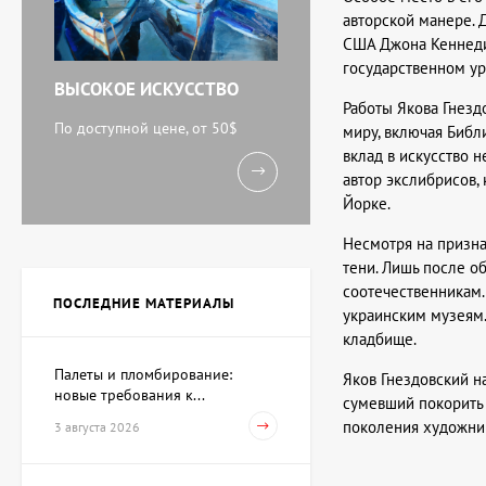
авторской манере. 
США Джона Кеннеди 
государственном ур
ВЫСОКОЕ ИСКУССТВО
Работы Якова Гнезд
По доступной цене, от 50$
миру, включая Библ
вклад в искусство 
автор экслибрисов,
Йорке.
Несмотря на призна
тени. Лишь после о
соотечественникам.
ПОСЛЕДНИЕ МАТЕРИАЛЫ
украинским музеям.
кладбище.
Палеты и пломбирование:
Яков Гнездовский н
новые требования к...
сумевший покорить
поколения художник
3 августа 2026