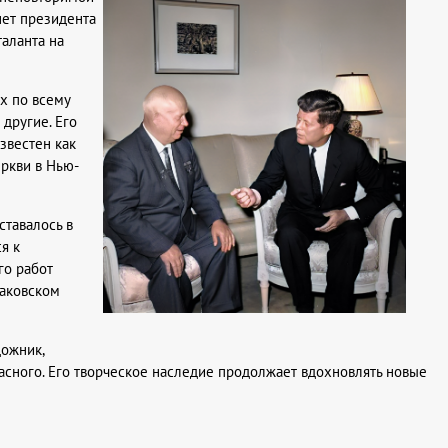
нет президента
аланта на
х по всему
другие. Его
звестен как
еркви в Нью-
ставалось в
я к
го работ
чаковском
дожник,
сного. Его творческое наследие продолжает вдохновлять новые