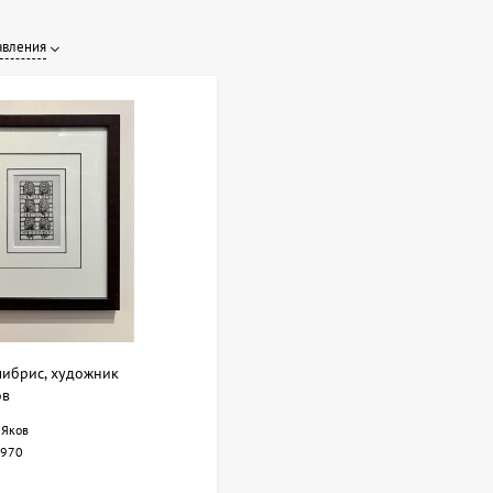
авления
либрис, художник
ов
 Яков
970