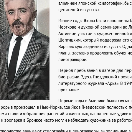
влиянием японской ксилографии, быст
ценителей искусства.
Ранние годы Якова были наполнены б
Черткове и духовной семинарии во Л
Активное участие в художественной 
Шептицким, который поддержал его с
Варшавскую академию искусств. Одна
планы, заставив продолжить обучение
линогравюрой.
Период пребывания в лагере для пер
биографии. Здесь Гнездовский прояв
литературного журнала «Арка». В 194
признание.
Первые годы в Америке были связаны
рорыв произошел в Нью-Йорке, где Яков Гнездовский полностью пос
ми стали изображения растений и животных, наполненные удивите
 и зоопарка в Бронксе часто могли наблюдать художника за работо
 творчестве занимают ксилографии и линогравюры, выполненные в