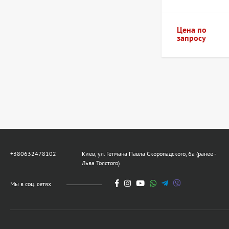
Цена по
запросу
+380632478102
Киев, ул. Гетмана Павла Скоропадского, 6а (ранее -
Льва Толстого)
Мы в соц. сетях