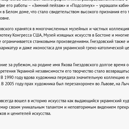
Две его работы – «Зимний пейзаж» и «Подсолнух» – украшали каби
в Белом доме, что стало свидетельством высокого признания его т
овне.
овского хранятся в многочисленных музейных и частных коллекция
иотеку Конгресса США, Музей изящных искусств в Бостоне и многие 
не ограничивается станковыми произведениями. Гнездовский также и
 карикатур и даже иконостаса для украинской греко-католической ц
ние за рубежом, на родине имя Якова Гнездовского долгое время о
бретения Украиной независимости его творчество стало возвращатьс
 В 1990 году вдова художника передала значительную коллекцию е
 В 2005 году прах художника был перезахоронен во Львове, на Лы
авсегда вошел в историю искусства как выдающийся украинский ху
 мир своим уникальным талантом и неповторимым видением прекра
ов и ценителей искусства.