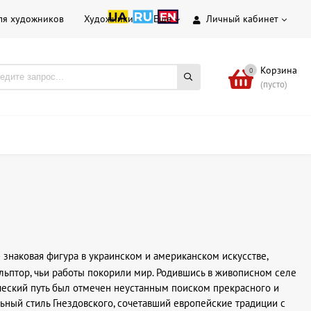
ля художников
Художники
Еще
Личный кабинет
Корзина
0
(пусто)
 знаковая фигура в украинском и американском искусстве,
льптор, чьи работы покорили мир. Родившись в живописном селе
ческий путь был отмечен неустанным поиском прекрасного и
ный стиль Гнездовского, сочетавший европейские традиции с