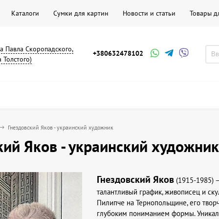
Каталоги
Сумки для картин
Новости и статьи
Товары д
на Павла Скоропадского,
+380632478102
а Толстого)
Гнездовский Яков - украинский художник
кий Яков - украинский художник
Гнездовский
Яков
(1915-1985) –
талантливый график, живописец и ску
Пилипче на Тернопольщине, его твор
глубоким пониманием формы. Уникаль