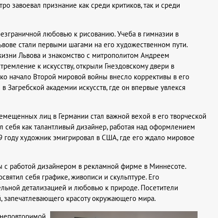
ро завоевал признание как среди критиков, так и среди
езграничной любовью к рисованию. Учеба в гимназии в
ьвове стали первыми шагами на его художественном пути.
жизни Львова и знакомство с митрополитом Андреем
тремление к искусству, открыли Гнездовскому двери в
ко начало Второй мировой войны внесло коррективы в его
 в Загребской академии искусств, где он впервые увлекся
емещенных лиц в Германии стал важной вехой в его творческой
ил себя как талантливый дизайнер, работая над оформлением
9 году художник эмигрировал в США, где его ждало мировое
 с работой дизайнером в рекламной фирме в Миннесоте.
вятил себя графике, живописи и скульптуре. Его
льной детализацией и любовью к природе. Посетители
й, запечатлевающего красоту окружающего мира.
 неповторимой