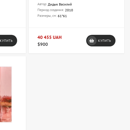
Автор:
Дидык Василий
Период создания:
2010
Размеры, см:
61*61
40 455 UAH
КУПИТЬ
КУПИТЬ
$900