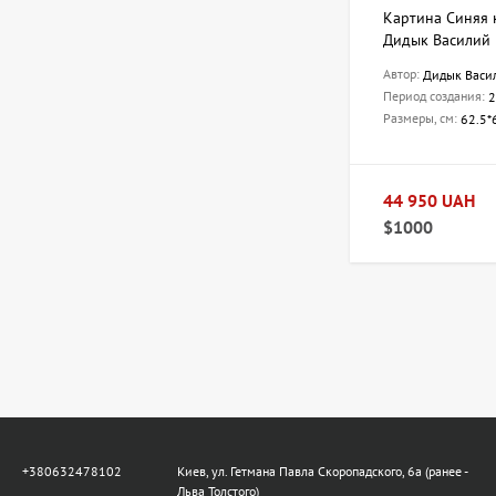
Картина Синяя 
Дидык Василий
Автор:
Дидык Васи
Период создания:
2
Размеры, см:
62.5*
44 950 UAH
$1000
+380632478102
Киев, ул. Гетмана Павла Скоропадского, 6а (ранее -
Льва Толстого)