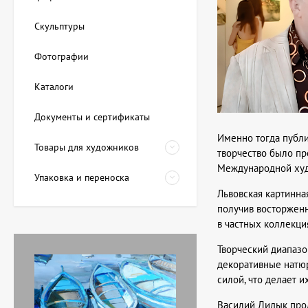
Скульптуры
Фотографии
Каталоги
Документы и сертификаты
Именно тогда публи
Товары для художников
творчество было пр
Международной худ
Упаковка и переноска
Львовская картинна
получив восторженн
в частных коллекция
Творческий диапазо
декоративные натю
силой, что делает 
Василий Дидык прод