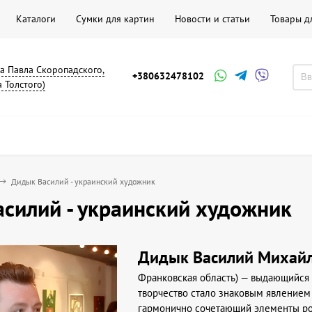
Каталоги
Сумки для картин
Новости и статьи
Товары д
на Павла Скоропадского,
+380632478102
а Толстого)
Дидык Василий - украинский художник
силий - украинский художник
Дидык Василий Михай
Франковская область) — выдающийся 
творчество стало знаковым явлением 
гармонично сочетающий элементы ром