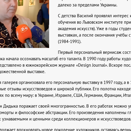
далеко за пределами Украины.
С детства Василий проявлял интерес к
обучения во Львовском институте пр
академия искусств). Уже в годы студ
выставках, а после окончания учёбы 
(1984-1991).
Первый персональный вернисаж состо
ка начала осознавать масштаб его таланта. В 1990 году работы ху
едставлено в южнокорейском журнале «Design Journal». Вскоре пос
ожественной выставке.
я галерея организовала его персональную выставку в 1997 году, а 
ые отзывы искусствоведов и широкой публики. Его полотна находят
х по всему миру: в Украине, Израиле, США, Германии, Франции, Ита
н Дидыка поражает своей многогранностью. В его работах можно у
рморты и философские абстракции. Его произведения наполнены г
их узнаваемыми и ценными среди коллекционеров и искусствоведов
олжает вдохновлять новое поколение художников, оставаясь верны