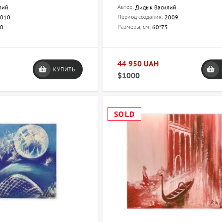
Автор:
лий
Дидык Василий
Период создания:
010
2009
Размеры, см:
00
60*75
44 950 UAH
КУПИТЬ
$1000
SOLD