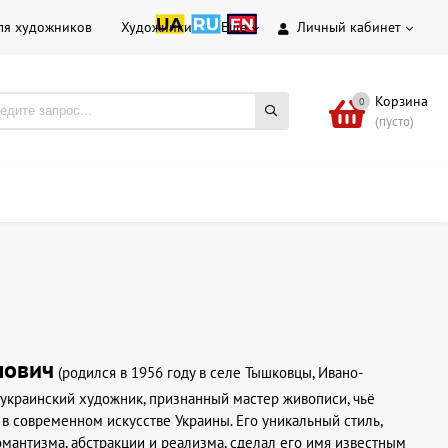
ля художников
Художники
Еще
Личный кабинет
Корзина
0
(пусто)
лович
(родился в 1956 году в селе Тышковцы, Ивано-
украинский художник, признанный мастер живописи, чьё
в современном искусстве Украины. Его уникальный стиль,
антизма, абстракции и реализма, сделал его имя известным