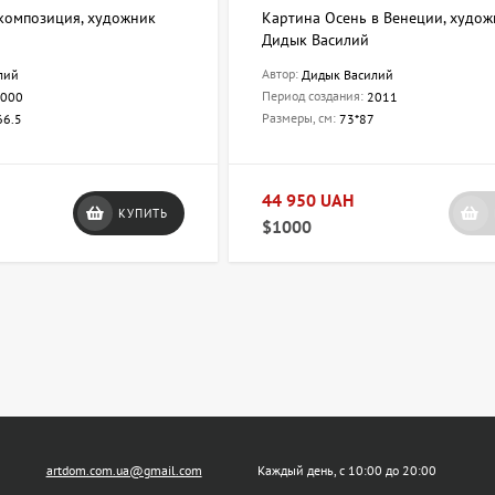
композиция, художник
Картина Осень в Венеции, худо
Дидык Василий
Автор:
лий
Дидык Василий
Период создания:
000
2011
Размеры, см:
66.5
73*87
44 950 UAH
КУПИТЬ
$1000
artdom.com.ua@gmail.com
Каждый день, с 10:00 до 20:00