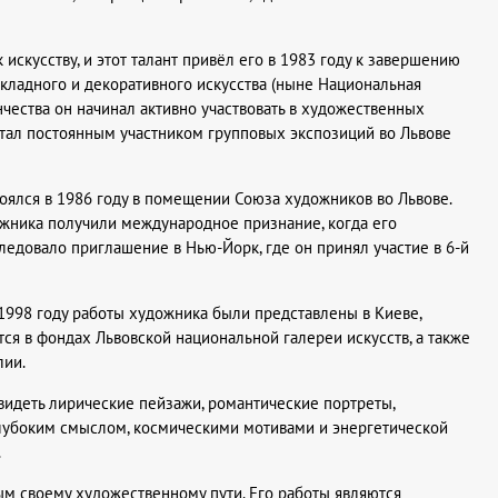
 искусству, и этот талант привёл его в 1983 году к завершению
икладного и декоративного искусства (ныне Национальная
енчества он начинал активно участвовать в художественных
стал постоянным участником групповых экспозиций во Львове
ялся в 1986 году в помещении Союза художников во Львове.
дожника получили международное признание, когда его
ледовало приглашение в Нью-Йорк, где он принял участие в 6-й
в 1998 году работы художника были представлены в Киеве,
ся в фондах Львовской национальной галереи искусств, а также
лии.
видеть лирические пейзажи, романтические портреты,
лубоким смыслом, космическими мотивами и энергетической
.
м своему художественному пути. Его работы являются