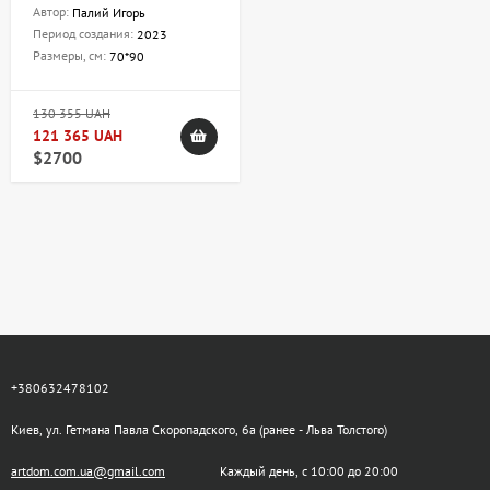
Автор:
Палий Игорь
Период создания:
2023
Размеры, см:
70*90
130 355 UAH
121 365 UAH
$2700
+380632478102
Киев, ул. Гетмана Павла Скоропадского, 6а (ранее - Льва Толстого)
artdom.com.ua@gmail.com
Каждый день, с 10:00 до 20:00