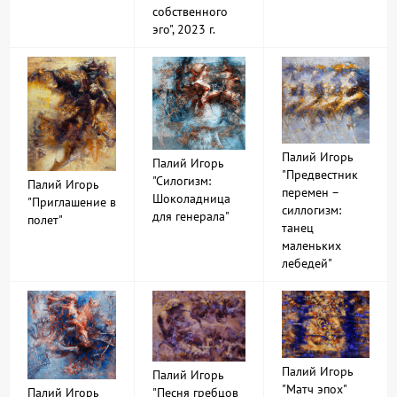
собственного
эго", 2023 г.
Палий Игорь
Палий Игорь
"Предвестник
"Силогизм:
Палий Игорь
перемен –
Шоколадница
"Приглашение в
силлогизм:
для генерала"
полет"
танец
маленьких
лебедей"
Палий Игорь
Палий Игорь
"Матч эпох"
"Песня гребцов
Палий Игорь