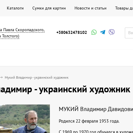
Каталоги
Сумки для картин
Новости и статьи
Товары д
на Павла Скоропадского,
+380632478102
а Толстого)
Мукий Владимир - украинский художник
адимир - украинский художник
МУКИЙ Владимир Давидов
Родился 22 февраля 1953 года.
C 1969 по 1970 год обучался в художе