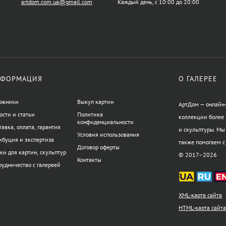
artdom.com.ua@gmail.com
Каждый день, с 10:00 до 20:00
ФОРМАЦИЯ
О ГАЛЕРЕЕ
ожники
Выкуп картин
АртДом — онлайн-
ости и статьи
Политика
коллекции более 
конфиденциальности
тавка, оплата, гарантия
и скульптуры. Мы
Условия использования
ибуция и экспертиза
также помогаем с
Договор оферты
ки для картин, скульптур
© 2017–2026
Контакты
рудничество с галереей
XML-карта сайта
HTML-карта сайт