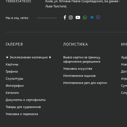
+380632478102
Киев, ул. Гетмана Павла Скоропадского, 6а (ранее -
Льва Толстого)
Мы в соц. сетях
ГАЛЕРЕЯ
ЛОГИСТИКА
ИН
★ Эксклюзивная коллекция ★
Вывоз картин за границу,
Худ
оформление разрешения
Картины
Нов
Упаковка искусства
Графика
Дос
Изготовление ящиков
Скульптуры
Атр
Изготовление рам для картин
Фотографии
Сум
Каталоги
Сот
Документы и сертификаты
Товары для художников
Упаковка и переноска