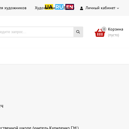
ля художников
Художники
Еще
Личный кабинет
Корзина
0
(пусто)
ич
ственной школе (учитель Куриленко Г.М.).