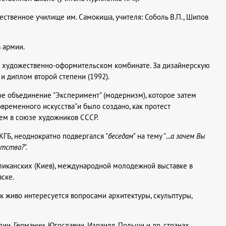
ественное училище им. Самокиша, учителя: Соболь В.П., Шипов
в армии.
ом художественно-оформительском комбинате. За дизайнерскую
и диплом второй степени (1992).
ое объединение "Эксперимент" (модернизм), которое затем
временного искусства"и было создано, как протест
м в союзе художников СССР.
ГБ, неоднократно подвергался "
беседам
" на тему "
...а зачем Вы
ртства?
".
бликанских (Киев), международной молодежной выставке в
ске.
к живо интересуется вопросами архитектуры, скульптуры,
и, Германии, Югославии, Израиля, Польши и др. странах.