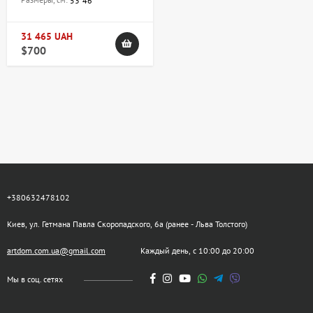
53*46
31 465 UAH
$700
+380632478102
Киев, ул. Гетмана Павла Скоропадского, 6а (ранее - Льва Толстого)
artdom.com.ua@gmail.com
Каждый день, с 10:00 до 20:00
Мы в соц. сетях