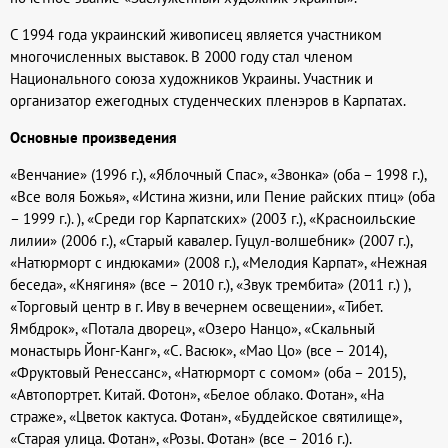
С 1994 года украинский живописец является участником
многочисленных выставок. В 2000 году стал членом
Национального союза художников Украины. Участник и
организатор ежегодных студенческих пленэров в Карпатах.
Основные произведения
«Венчание» (1996 г.), «Яблочный Спас», «Звонка» (оба – 1998 г.),
«Все воля Божья», «Истина жизни, или Пение райских птиц» (оба
– 1999 г.). ), «Среди гор Карпатских» (2003 г.), «Красноильские
лилии» (2006 г.), «Старый кавалер. Гуцул-волшебник» (2007 г.),
«Натюрморт с индюками» (2008 г.), «Мелодия Карпат», «Нежная
беседа», «Княгиня» (все – 2010 г.), «Звук трембита» (2011 г.) ),
«Торговый центр в г. Иву в вечернем освещении», «Тибет.
Ямбдрок», «Потала дворец», «Озеро Нанцо», «Скальный
монастырь Йонг-Канг», «С. Васюк», «Мао Цо» (все – 2014),
«Фруктовый Ренессанс», «Натюрморт с сомом» (оба – 2015),
«Автопортрет. Китай. Фотон», «Белое облако. Фотан», «На
страже», «Цветок кактуса. Фотан», «Буддейское святилище»,
«Старая улица. Фотан», «Розы. Фотан» (все – 2016 г.).