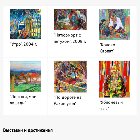
"Натюрморт с
петухом", 2008 г.
"Утро", 2004 г.
"Колокол
Карпат"
"Лошади, мои
"По дороге на
"Яблоневый
лошади"
Раков угол"
спас"
Выставки и достижения