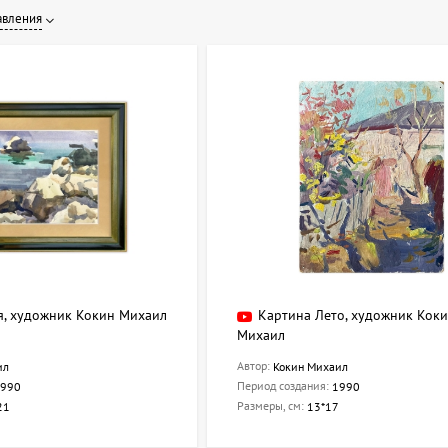
авления
я, художник Кокин Михаил
Картина Лето, художник Кок
Михаил
Автор:
ил
Кокин Михаил
Период создания:
990
1990
Размеры, см:
21
13*17