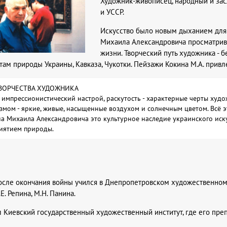
Художник-живописец, народный и за
и УССР.
Искусство было новым дыханием для 
Михаила Александровича просматрива
жизни. Творческий путь художника - 
ам природы Украины, Кавказа, Чукотки. Пейзажи Кокина М.А. привле
ВОРЧЕСТВА ХУДОЖНИКА
, импрессионистический настрой, раскутость - характерные черты х
мом - яркие, живые, насыщенные воздухом и солнечным цветом. Всё э
а Михаила Александровича это культурное наследие украинского иск
иятием природы.
после окончания войны учился в Днепропетровском художественном 
Е. Репина, М.Н. Панина.
л Киевский государственный художественный институт, где его препо