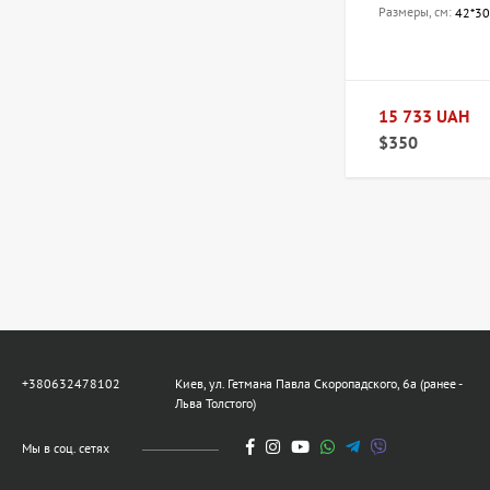
Размеры, см:
42*30
15 733 UAH
$350
+380632478102
Киев, ул. Гетмана Павла Скоропадского, 6а (ранее -
Льва Толстого)
Мы в соц. сетях