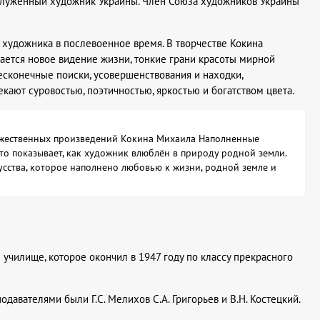
служенный художник Украины. Член Союза художников Украины
художника в послевоенное время. В творчестве Кокина
ется новое видение жизни, тонкие грани красоты мирной
бесконечные поиски, усовершенствования и находки,
кают суровостью, поэтичностью, яркостью и богатством цвета.
удожественных произведений Кокина Михаила Наполненные
то показывает, как художник влюблён в природу родной земли.
усства, которое наполнено любовью к жизни, родной земле и
училище, которое окончил в 1947 году по классу прекрасного
давателями были Г.С. Мелихов С.А. Григорьев и В.Н. Костецкий.