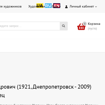
ля художников
Художники
Еще
Личный кабинет
Корзина
0
(пусто)
рович (1921, Днепропетровск - 2009)
ец