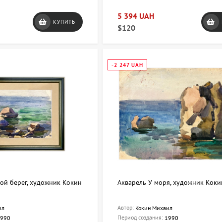
5 394 UAH
КУПИТЬ
$120
-2 247 UAH
ой берег, художник Кокин
Акварель У моря, художник Кок
Автор:
ил
Кокин Михаил
Период создания:
990
1990