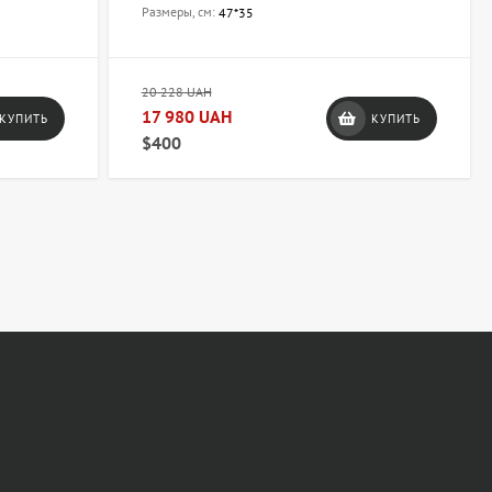
Размеры, см:
47*35
20 228 UAH
17 980 UAH
КУПИТЬ
КУПИТЬ
$400