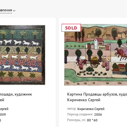
авления
SOLD
лошади, художник
Картина Продавцы арбузов, худ
гей
Кириченко Сергей
Автор:
ергей
Кириченко Сергей
Период создания:
009
2006
Размеры, см:
1
80 * 60