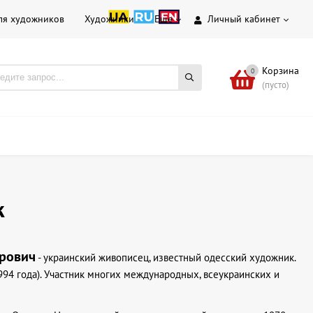
ля художников
Художники
Еще
Личный кабинет
Корзина
0
(пусто)
к
дрович
- украинский живописец, известный одесский художник.
94 года). Участник многих международных, всеукраинских и