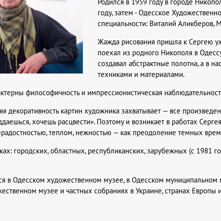
Родился в 1959 году в городе Никоп
году, затем - Одесское Художественн
специальности: Виталий Аликберов, М
Жажда рисования пришла к Сергею уж
поехал из родного Никополя в Одессу
создавал абстрактные полотна, а в 
техниками и материалами.
актерны философичность и импрессионистическая наблюдательност
яя декоративность картин художника захватывает — все произведен
оддаешься, хочешь расцвести». Поэтому и возникает в работах Серг
адостностью, теплом, нежностью — как преодоление темных времен
ках: городских, областных, республиканских, зарубежных (с 1981 го
ся в Одесском художественном музее, в Одесском муниципальном 
ственном музее и частных собраниях в Украине, странах Европы 