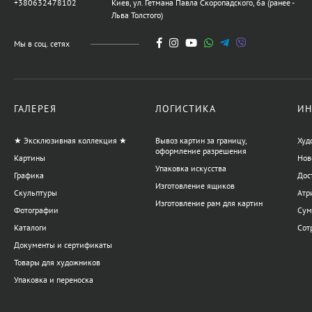
+380632478102
Киев, ул. Гетмана Павла Скоропадского, 6а (ранее -
Льва Толстого)
Мы в соц. сетях
ГАЛЕРЕЯ
ЛОГИСТИКА
ИН
★ Эксклюзивная коллекция ★
Вывоз картин за границу,
Худ
оформление разрешения
Картины
Нов
Упаковка искусства
Графика
Дос
Изготовление ящиков
Скульптуры
Атр
Изготовление рам для картин
Фотографии
Сум
Каталоги
Сот
Документы и сертификаты
Товары для художников
Упаковка и переноска