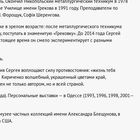
оль. Окончил Никопольский металлургический техникум в 1978
ое Училище имени Грекова в 1991 году. Преподаватели по
. Форощук, Софія Шеренгова.
е в зрелом возрасте: после металлургического техникума
, поступать в знаменитую «Грековку». До 2014 года Сергей
настоящее время он смело экспериментирует с разными
ь.
ия Сергея воплощают силу противостояния: «жизнь тебя
ея Кириченко волшебный, украшенный цветами край,
 не только автором, но и всей страной.
да). Персональные выставки — в Одессе (1993, 1996, 1998, 2001—
музее частных коллекций имени Александра Блещунова, в
и США.