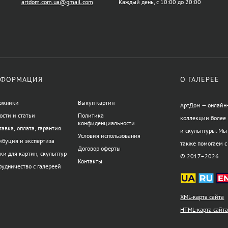
artdom.com.ua@gmail.com
Каждый день, с 10:00 до 20:00
ФОРМАЦИЯ
О ГАЛЕРЕЕ
ожники
Выкуп картин
АртДом — онлайн-
ости и статьи
Политика
коллекции более 
конфиденциальности
тавка, оплата, гарантия
и скульптуры. Мы
Условия использования
ибуция и экспертиза
также помогаем с
Договор оферты
ки для картин, скульптур
© 2017–2026
Контакты
рудничество с галереей
XML-карта сайта
HTML-карта сайт