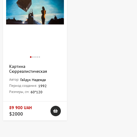
Картина
Сюрреалистическая
композиция, художник
Автор:
Гайдук Надежда
Гайдук Надежда
Период создания:
1992
Размеры, см:
60*120
89 900 UAH
$2000