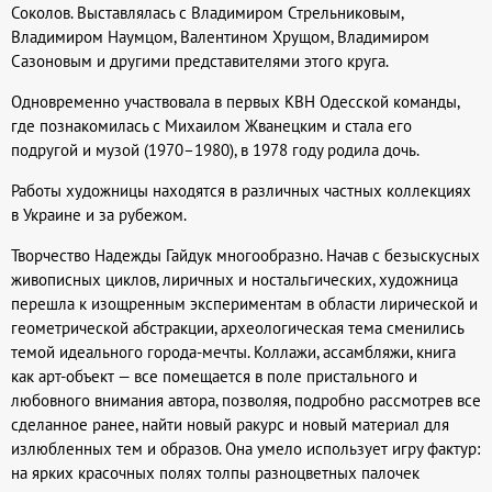
Соколов. Выставлялась с Владимиром Стрельниковым,
Владимиром Наумцом, Валентином Хрущом, Владимиром
Сазоновым и другими представителями этого круга.
Одновременно участвовала в первых КВН Одесской команды,
где познакомилась с Михаилом Жванецким и стала его
подругой и музой (1970–1980), в 1978 году родила дочь.
Работы художницы находятся в различных частных коллекциях
в Украине и за рубежом.
Творчество Надежды Гайдук многообразно. Начав с безыскусных
живописных циклов, лиричных и ностальгических, художница
перешла к изощренным экспериментам в области лирической и
геометрической абстракции, археологическая тема сменились
темой идеального города-мечты. Коллажи, ассамбляжи, книга
как арт-объект — все помещается в поле пристального и
любовного внимания автора, позволяя, подробно рассмотрев все
сделанное ранее, найти новый ракурс и новый материал для
излюбленных тем и образов. Она умело использует игру фактур:
на ярких красочных полях толпы разноцветных палочек