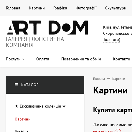
Головна
Картини
Графіка
Фотографії
Скульптури
Київ, вул. Геть
Скоропадського
ГАЛЕРЕЯ | ЛОГІСТИЧНА
Толстого)
КОМПАНІЯ
Послуги
Оплата
Повернення та обмін
Контакти
Головна
Картини
КАТАЛОГ
Картини
★ Ексклюзивна колекція ★
Купити карт
Картини
Ласкаво просимо до 
вишуканим елементо