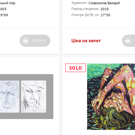
Художник:
ький Ігор
Словохотов Валерій
Період створення:
2003
2020
Розміри (Ш*В), см:
89*89
27*30
Ціна на запит
КУПИТИ
SOLD