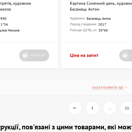
третів, художник
Картина Сонячний день, художн
икола
Басанець Антон
Художник:
1990
Басанець Антон
Період створення:
21*34
2017
Розміри (Ш*В), см:
шлєв Микола
30*40
Ціна на запит
КУПИТИ
ЗАВАНТАЖИТИ ЩЕ
1
...
11
струкції, пов'язані з цими товарами, які мо