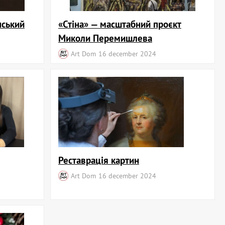
нський
«Стіна» — масштабний проєкт
Миколи Перемишлева
Art Dom
16 december 2024
Реставрація картин
Art Dom
16 december 2024