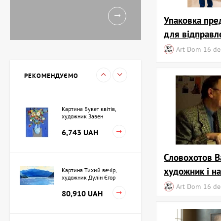
11,238 UAH
Упаковка пре
для відправл
Картина Вечоріє,
Art Dom
16 de
художник Кузьменко Ігор
15,733 UAH
РЕКОМЕНДУЄМО
Картина Букет квітів,
художник Завен
Мартиросян
6,743 UAH
Словохотов В
художник і н
Картина Тихий вечір,
художник Дулін Єгор
Art Dom
16 de
80,910 UAH