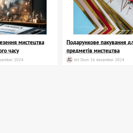
везення мистецтва
Подарункове пакування д
ого часу
предметів мистецтва
cember 2024
Art Dom
16 december 2024