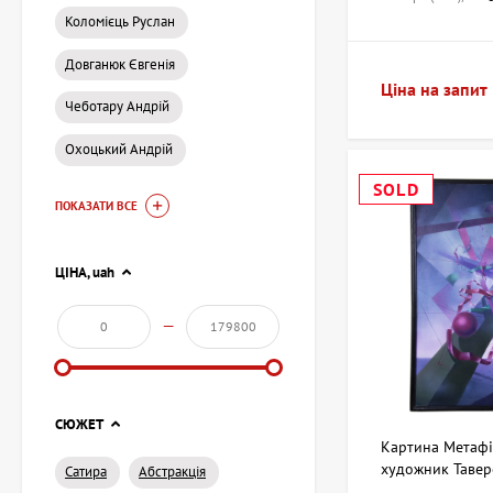
Коломієць Руслан
Наш простий і інтуї
пропонуємо різні сп
Довганюк Євгенія
Ціна на запит
Чеботару Андрій
Справжнє мист
Охоцький Андрій
Незалежно від того,
SOLD
ArtDom ви знайдете 
ПОКАЗАТИ ВСЕ
ексклюзивності у в
Контактна інф
ЦІНА,
uah
—
Для консультацій та
Адреса:
Київ,
Телефон:
+38
Email:
artdom
СЮЖЕТ
Картина Метафі
Купуйте справжні к
художник Тавер
Сатира
Абстракція