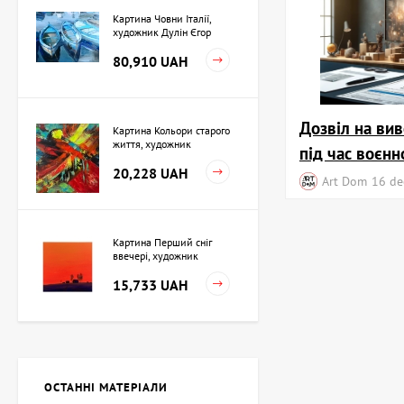
Картина Човни Італії,
художник Дулін Єгор
80,910 UAH
Дозвіл на ви
Картина Кольори старого
життя, художник
під час воєнн
Кузьменко Ігор
20,228 UAH
Art Dom
16 de
Картина Перший сніг
ввечері, художник
Кузьменко Ігор
15,733 UAH
Картина Незалежність,
художник Кіт Валерій
ОСТАННІ МАТЕРІАЛИ
Ціна на запит