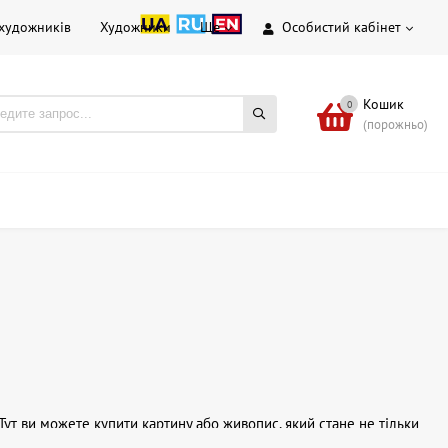
 художників
Художники
Ще
Особистий кабінет
Кошик
0
(порожньо)
ут ви можете купити картину або живопис, який стане не тільки
т включає твори українських, радянських (УРСР та СРСР) та