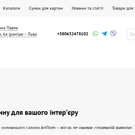
Каталоги
Сумки для картин
Новини та статті
Товари для
мана Павла
+380632478102
, 6а (раніше – Льва
ину для вашого інтерʼєру
художнього салону ArtDom – місця, де оживає справжній живопис. Т
м декору, а й відображенням вашої індивідуальності. Наш асортимен