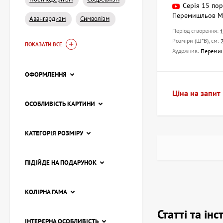
Серія 15 пор
Перемишльов М
Авангардизм
Символізм
Період створення:
Розміри (Ш*В), см:
ПОКАЗАТИ ВСЕ
Художник:
Переми
ОФОРМЛЕННЯ
Ціна на запит
ОСОБЛИВІСТЬ КАРТИНИ
КАТЕГОРІЯ РОЗМІРУ
ПІДІЙДЕ НА ПОДАРУНОК
КОЛІРНА ГАМА
Статті та ін
ІНТЕРЄРНА ОСОБЛИВІСТЬ