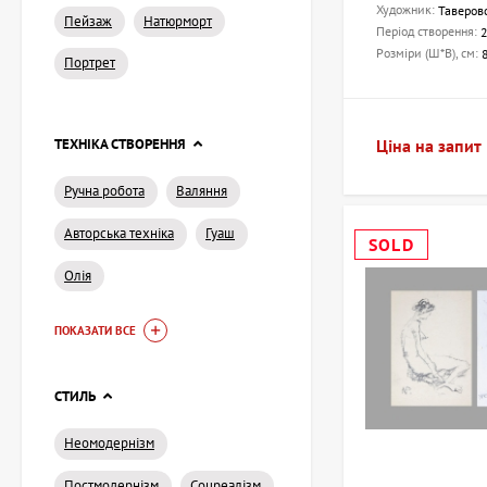
Художник:
Таверовс
Пейзаж
Натюрморт
Період створення:
Розміри (Ш*В), см:
Портрет
Ціна на запит
ТЕХНІКА СТВОРЕННЯ
Ручна робота
Валяння
Авторська техніка
Гуаш
SOLD
Олія
ПОКАЗАТИ ВСЕ
СТИЛЬ
Неомодернізм
Постмодернізм
Соцреалізм