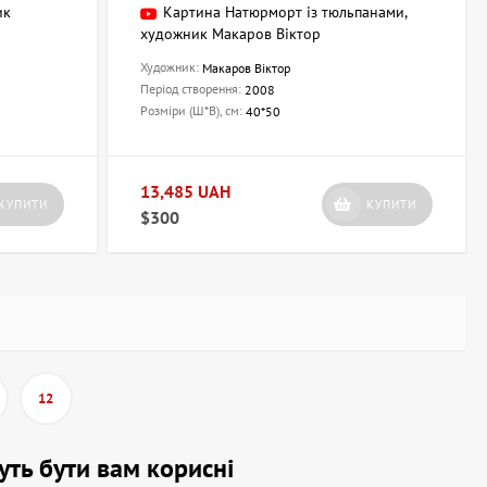
ик
Картина Натюрморт із тюльпанами,
художник Макаров Віктор
Художник:
Макаров Віктор
Період створення:
2008
Розміри (Ш*В), см:
40*50
13,485 UAH
КУПИТИ
КУПИТИ
$300
12
жуть бути вам корисні