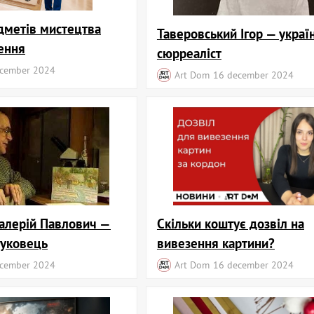
дметів мистецтва
Таверовський Ігор — украї
ення
сюрреаліст
cember 2024
Art Dom
16 december 2024
алерій Павлович —
Скільки коштує дозвіл на
ауковець
вивезення картини?
cember 2024
Art Dom
16 december 2024