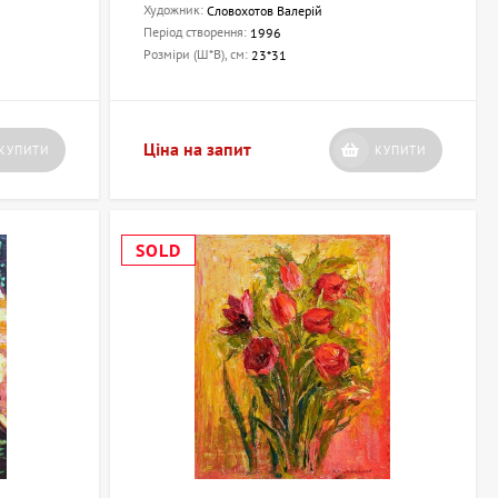
Художник:
Словохотов Валерій
Період створення:
1996
Розміри (Ш*В), см:
23*31
Ціна на запит
КУПИТИ
КУПИТИ
SOLD