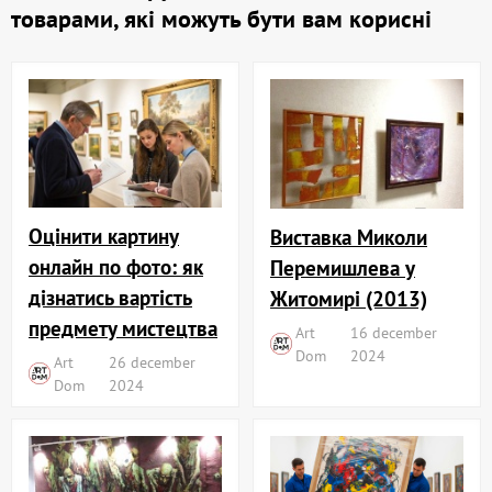
товарами, які можуть бути вам корисні
Оцінити картину
Виставка Миколи
онлайн по фото: як
Перемишлева у
дізнатись вартість
Житомирі (2013)
предмету мистецтва
Art
16 december
Dom
2024
Art
26 december
Dom
2024