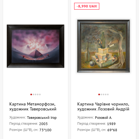
-8,990 UAH
Картина Метаморфози,
Картина Чарівне чорнило,
художник Таверовський
художник Лозовий Андрій
Ігор
Художник:
Художник:
Таверовський Ігор
Розовой А.
Період створення:
Період створення:
2003
1989
Розміри (Ш*В), см:
Розміри (Ш*В), см:
73*100
69*68