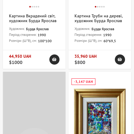
Картина Вкрадений світ,
Картина Труби на дереві,
художник Бурда Ярослав
художник Бурда Ярослав
Художник:
Художник:
Бурда Ярослав
Бурда Ярослав
Період створення:
Період створення:
1990
1990
Розміри (Ш*В), см:
Розміри (Ш*В), см:
100*100
60*69,5
44,950 UAH
35,960 UAH
$1000
$800
-3,147 UAH