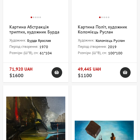
Картина Абстракція
Картина Політ, художник
триптих, художник Бурда
Коломієць Руслан
Ярослав
Художник:
Художник:
Бурда Ярослав
Коломієць Руслан
Період створення:
Період створення:
1970
2019
Розміри (Ш*В), см:
Розміри (Ш*В), см:
61*104
100*100
71,920 UAH
49,445 UAH
$1600
$1100