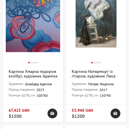
Картина Хмарна подорож
Картина Натюрморт із
колібрі, художник Адаміна
гітарою, художник Люса
Шнайдер
Петрик
Художник:
Художник:
Шнайдер Адаміна
Петрак Людмила
Період створення:
Період створення:
2023
2017
Розміри (Ш*В), см:
Розміри (Ш*В), см:
100*80
130*90
67,425 UAH
53,940 UAH
$1500
$1200