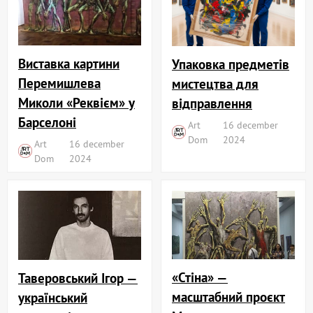
Виставка картини
Упаковка предметів
Перемишлева
мистецтва для
Миколи «Реквієм» у
відправлення
Барселоні
Art
16 december
Dom
2024
Art
16 december
Dom
2024
«Стіна» —
Таверовський Ігор —
масштабний проєкт
український