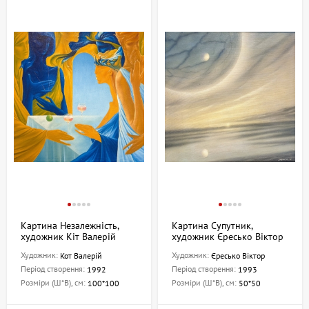
Картина Незалежність,
Картина Супутник,
художник Кіт Валерій
художник Єресько Віктор
Художник:
Художник:
Кот Валерій
Єресько Віктор
Період створення:
Період створення:
1992
1993
Розміри (Ш*В), см:
Розміри (Ш*В), см:
100*100
50*50