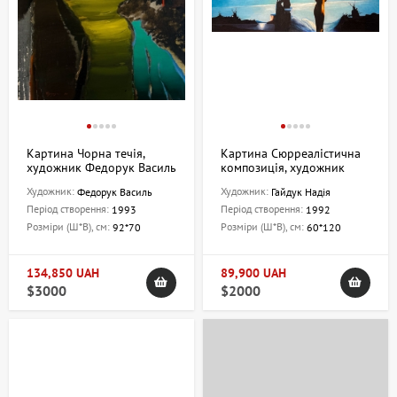
Картина Чорна течія,
Картина Сюрреалістична
художник Федорук Василь
композиція, художник
Гайдук Надія
Художник:
Художник:
Федорук Василь
Гайдук Надія
Період створення:
Період створення:
1993
1992
Розміри (Ш*В), см:
Розміри (Ш*В), см:
92*70
60*120
134,850 UAH
89,900 UAH
$3000
$2000