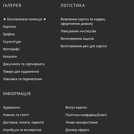
ГАЛЕРЕЯ
ЛОГІСТИКА
★ Ексклюзивна колекція ★
Вивезення картин за кордон,
оформлення дозволу
Картини
Упакування мистецтва
Графіка
Виготовлення ящиків
Скульптури
Виготовлення рам для картин
Фотографії
Каталоги
Документи та сертифікати
Товари для художників
Упаковка та перенесення
ІНФОРМАЦІЯ
Художники
Викуп картин
Новини та статті
Політика конфіденційності
Доставка, оплата, гарантія
Умови використання
Атрибуція та експертиза
Договір оферти