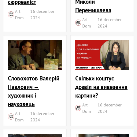
Миколи
сюрреаліст
Перемишлева
Art
16 december
Dom
2024
Art
16 december
Dom
2024
Словохотов Валерій
Скільки коштує
Павлович —
дозвіл на вивезення
художник і
картини?
науковець
Art
16 december
Dom
2024
Art
16 december
Dom
2024