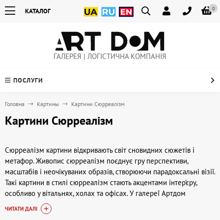
0
КАТАЛОГ
ГАЛЕРЕЯ | ЛОГІСТИЧНА КОМПАНІЯ
ПОСЛУГИ
Головна
Картины
Картини Сюрреалізм
Картини Сюрреалізм
Сюрреалізм картини відкривають світ сновидних сюжетів і
метафор. Живопис сюрреалізм поєднує гру перспективи,
масштабів і неочікуваних образів, створюючи парадоксальні візії.
Такі картини в стилі сюрреалізм стають акцентами інтер’єру,
особливо у вітальнях, холах та офісах. У галереї Артдом
(artdom.com.ua) можна купити полотна, що підкреслять
ЧИТАТИ ДАЛІ
індивідуальність простору.