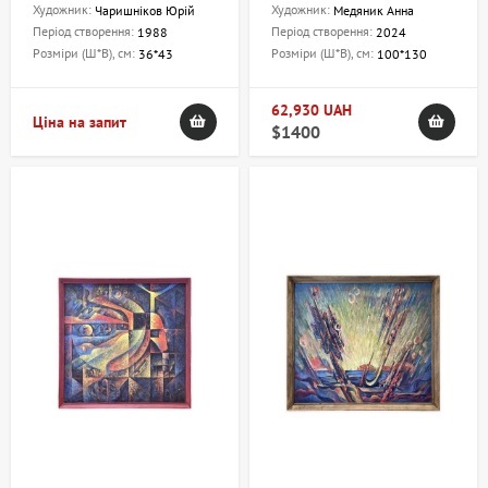
Художник:
Художник:
Чаришніков Юрій
Медяник Анна
Період створення:
Період створення:
1988
2024
Розміри (Ш*В), см:
Розміри (Ш*В), см:
36*43
100*130
62,930 UAH
Ціна на запит
$1400