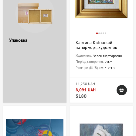
Упаковка
Картина Квітковий
натюрморт, художник
Завен Мартіросян
Художник:
Завен Мартиросян
Період створення:
2021
Розміри (Ш*В), см:
13*18
11,238 UAH
8,091 UAH
$180