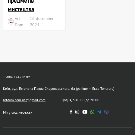
предметів
мистецтва
Art
16 december
Dom
2024
+380632478102
Київ, вул. Гетьмана Павла Скоропадського, 6а (раніше – Льва Толстого)
artdom.com.ua@gmail.com
Щодня, з 10:00 до 20:00
Ми у соц. мережах