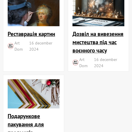
Реставрація картин
Дозвіл на вивезення
мистецтва під час
Art
16 december
Dom
2024
воєнного часу
Art
16 december
Dom
2024
Подарункове
пакування для