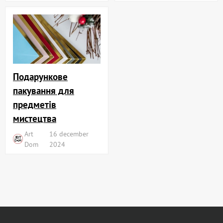
Подарункове
пакування для
предметів
мистецтва
Art
16 december
Dom
2024