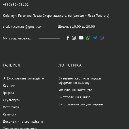
+380632478102
Київ, вул. Гетьмана Павла Скоропадського, 6а (раніше – Льва Толстого)
artdom.com.ua@gmail.com
Щодня, з 10:00 до 20:00
Ми у соц. мережах
ГАЛЕРЕЯ
ЛОГІСТИКА
★ Ексклюзивна колекція ★
Вивезення картин за кордон,
оформлення дозволу
Картини
Упакування мистецтва
Графіка
Виготовлення ящиків
Скульптури
Виготовлення рам для картин
Фотографії
Каталоги
Документи та сертифікати
Товари для художників