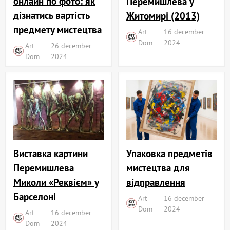
онлайн по фото: як
Перемишлева у
дізнатись вартість
Житомирі (2013)
предмету мистецтва
Art
16 december
Dom
2024
Art
26 december
Dom
2024
Виставка картини
Упаковка предметів
Перемишлева
мистецтва для
Миколи «Реквієм» у
відправлення
Барселоні
Art
16 december
Dom
2024
Art
16 december
Dom
2024