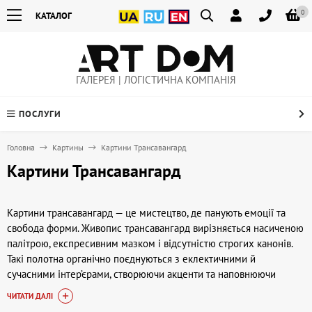
0
КАТАЛОГ
ГАЛЕРЕЯ | ЛОГІСТИЧНА КОМПАНІЯ
ПОСЛУГИ
Головна
Картины
Картини Трансавангард
Картини Трансавангард
Картини трансавангард — це мистецтво, де панують емоції та
свобода форми. Живопис трансавангард вирізняється насиченою
палітрою, експресивним мазком і відсутністю строгих канонів.
Такі полотна органічно поєднуються з еклектичними й
сучасними інтер’єрами, створюючи акценти та наповнюючи
простір енергією. У галереї Артдом (artdom.com.ua) можна
ЧИТАТИ ДАЛІ
купити картину трансавангард для дому чи колекції.