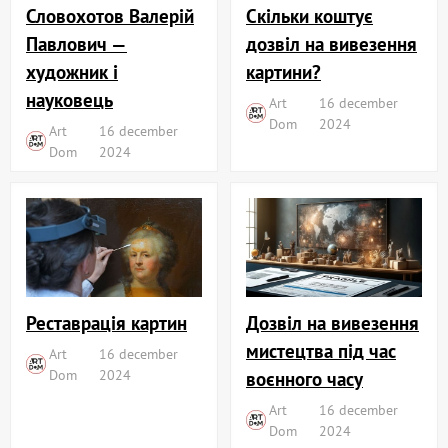
Словохотов Валерій
Скільки коштує
Павлович —
дозвіл на вивезення
художник і
картини?
науковець
Art
16 december
Dom
2024
Art
16 december
Dom
2024
Реставрація картин
Дозвіл на вивезення
мистецтва під час
Art
16 december
Dom
2024
воєнного часу
Art
16 december
Dom
2024