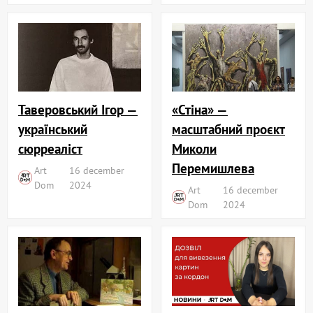
«Стіна» —
Таверовський Ігор —
масштабний проєкт
український
Миколи
сюрреаліст
Перемишлева
Art
16 december
Dom
2024
Art
16 december
Dom
2024