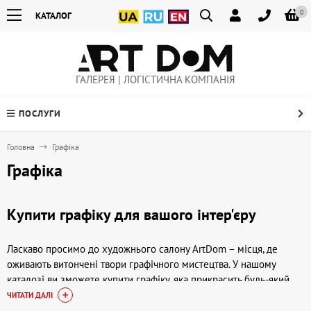
0
КАТАЛОГ
ГАЛЕРЕЯ | ЛОГІСТИЧНА КОМПАНІЯ
ПОСЛУГИ
Головна
Графіка
Графіка
Купити графіку для вашого інтер'єру
Ласкаво просимо до художнього салону ArtDom – місця, де
оживають витончені твори графічного мистецтва. У нашому
каталозі ви зможете купити графіку, яка прикрасить будь-який
інтер'єр та підкреслить вашу індивідуальність. Ми пропонуємо
ЧИТАТИ ДАЛІ
роботи українських, радянських (УССР та СРСР) та сучасних