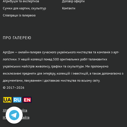
Атрибуція та експертиза
Договір оферти
Сумки для картин, скульптур
Контакти
Співпраця із галереєю
ПРО ГАЛЕРЕЮ
АртДом — онлайн-галерея сучасного українського мистецтва та компанія з арт-
логістики. У нашій колекції понад 500 оригінальних робіт талановитих
українських майстрів живопису, графіки та скульптури. Ми пропонуємо
ексклюзивні предмети для інтер’єру, колекцій і інвестицій, а також допомагаємо з
документами, пакуванням і доставкою мистецтва по всьому світу.
© 2017–2026
XML-карта сайта
HTML-карта сайта