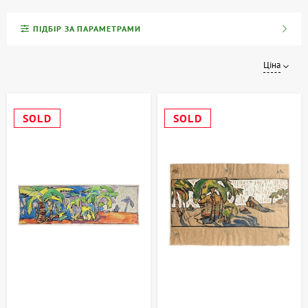
майстрів, виконані у різних техніках та стилях.
ПІДБІР ЗА ПАРАМЕТРАМИ
Що таке графіка?
Ціна
Графікою називають зображення, отримане на папері або іншому
матеріалі за допомогою олівця, фломастеру, акварельного
пензля або друкарського верстата. До основних видів графіки
SOLD
SOLD
відносяться:
Гравюра
: Ксилографія (дереворит), ліногравюра, офорт (на
цинку), літографія (на камені).
Акварель
: Легкі, прозорі та виразні роботи, створені за
допомогою водорозчинних фарб.
Малюнок
: Використання графічних матеріалів, таких як
олівець, туш, вугілля.
Ілюстрація
: Художні зображення, що супроводжують
тексти або є самостійними творами.
Сучасним трендом у світі мистецтва стала
друк на металі
(dibond)
. Завдяки особливій технології нанесення зображення