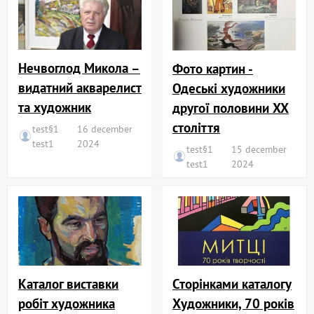
Нечвоглод Микола –
Фото картин -
видатний акварелист
Одеські художники
та художник
другої половини XX
століття
test§1
16 december
test1
2024
test§1
15 december
test1
2024
Сторінками каталогу
Каталог виставки
Художники, 70 років
робіт художника