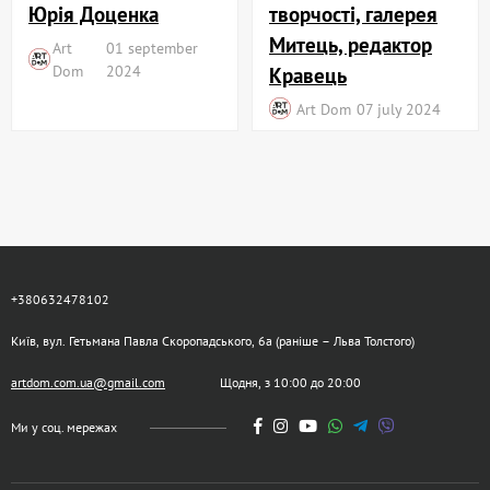
творчості, галерея
Юрія Доценка
Митець, редактор
Art
01 september
Dom
2024
Кравець
Art Dom
07 july 2024
+380632478102
Київ, вул. Гетьмана Павла Скоропадського, 6а (раніше – Льва Толстого)
artdom.com.ua@gmail.com
Щодня, з 10:00 до 20:00
Ми у соц. мережах