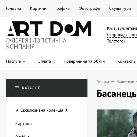
Головна
Картини
Графіка
Фотографії
Скульптури
Київ, вул. Геть
Скоропадського
ГАЛЕРЕЯ | ЛОГІСТИЧНА
Толстого)
КОМПАНІЯ
Послуги
Оплата
Повернення та обмін
Контакти
Головна
Художники
КАТАЛОГ
Басанець
★ Ексклюзивна колекція ★
Картини