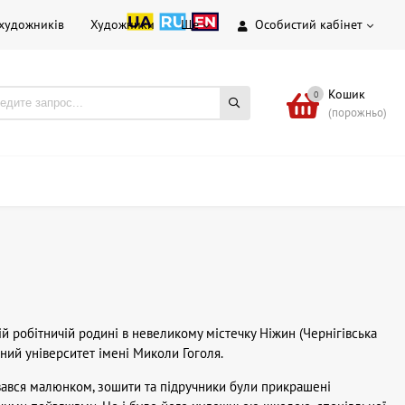
 художників
Художники
Ще
Особистий кабінет
Кошик
0
(порожньо)
ій робітничій родині в невеликому містечку Ніжин (Чернігівська
ний університет імені Миколи Гоголя.
вався малюнком, зошити та підручники були прикрашені