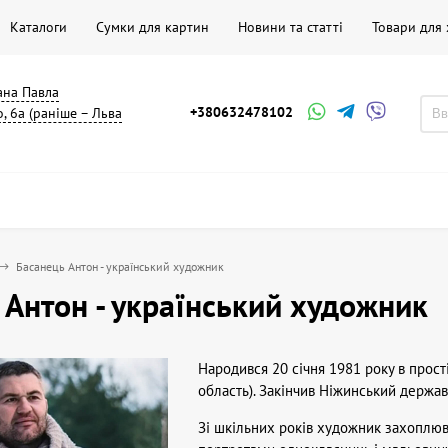
Каталоги
Сумки для картин
Новини та статті
Товари для
мана Павла
+380632478102
, 6а (раніше – Льва
Басанець Антон - український художник
 Антон - український художник
Народився 20 січня 1981 року в прост
область). Закінчив Ніжинський держав
Зі шкільних років художник захоплю