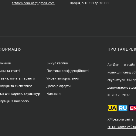
artdom.com.ua@gmail.com
Щодня, з 10:00 до 20:00
ФОРМАЦІЯ
ПРО ГАЛЕРЕ
ожники
Викуп картин
АртДом — онлайн-г
ини та статті
Політика конфіденційності
колекції понад 50
авка, оплата, гарантія
Умови використання
скульптури. Ми пр
ибуція та експертиза
Договір оферти
допомагаємо з до
ки для картин, скульптур
Контакти
© 2017–2026
впраця із галереєю
XML-карта сайта
HTML-карта сайт