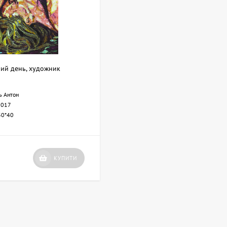
ий день, художник
ь Антон
2017
30*40
КУПИТИ