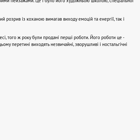
чими пейзажами. Це і було його художньою школою, спеціальної
ий розрив із коханою вимагав виходу емоцій та енергії, так і
сі, того ж року були продані перші роботи. Його роботи це -
цьому перетині виходять незвичайні, зворушливі і ностальгічні