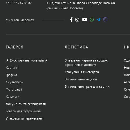
+380632478102
Київ, вул. Гетьмана Павла Скоропадського, 6а
(раніше – Льва Толстого)
Ми у соц. мережах
ГАЛЕРЕЯ
ЛОГІСТИКА
ІН
★ Ексклюзивна колекція ★
Вивезення картин за кордон,
Худ
оформлення дозволу
Картини
Нов
Упакування мистецтва
Графіка
Дост
Виготовлення ящиків
Скульптури
Атр
Виготовлення рам для картин
Фотографії
Сум
Каталоги
Спі
Документи та сертифікати
Товари для художників
Упаковка та перенесення