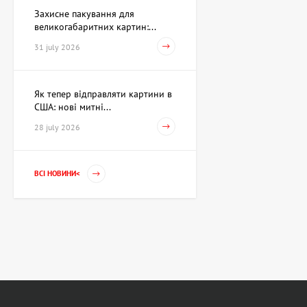
Захисне пакування для
великогабаритних картин:...
31 july 2026
Як тепер відправляти картини в
США: нові митні...
28 july 2026
ВСІ НОВИНИ<