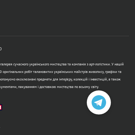
Ю
алерея сучасного українського мистецтва та компанія з арт-логістики. У нашій
0 оригінальних робіт талановитих українських майстрів живопису, графіки та
опонуємо ексклюзивні предмети для інтер’єру, колекцій і інвестицій, а також
кументами, пакуванням і доставкою мистецтва по всьому світу.
а