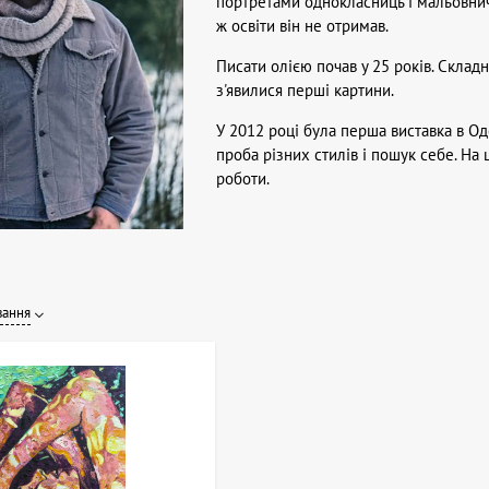
портретами однокласниць і мальовни
ж освіти він не отримав.
Писати олією почав у 25 років. Складн
з'явилися перші картини.
У 2012 році була перша виставка в Оде
проба різних стилів і пошук себе. На 
роботи.
вання