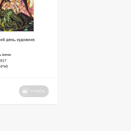
ий день, художник
ь Антон
2017
30*40
КУПИТИ