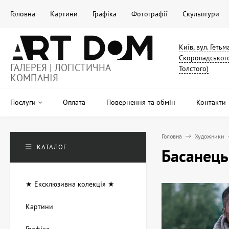
Головна
Картини
Графіка
Фотографії
Скульптури
Київ, вул. Геть
Скоропадського
ГАЛЕРЕЯ | ЛОГІСТИЧНА
Толстого)
КОМПАНІЯ
Послуги
Оплата
Повернення та обмін
Контакти
Головна
Художники
КАТАЛОГ
Басанець
★ Ексклюзивна колекція ★
Картини