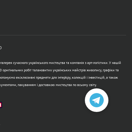
Ю
алерея сучасного українського мистецтва та компанія з арт-логістики. У нашій
0 оригінальних робіт талановитих українських майстрів живопису, графіки та
опонуємо ексклюзивні предмети для інтер’єру, колекцій і інвестицій, а також
кументами, пакуванням і доставкою мистецтва по всьому світу.
а