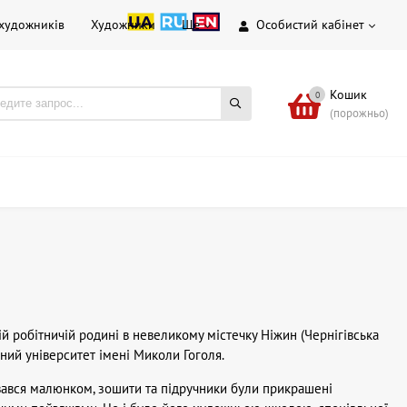
 художників
Художники
Ще
Особистий кабінет
Кошик
0
(порожньо)
ій робітничій родині в невеликому містечку Ніжин (Чернігівська
ний університет імені Миколи Гоголя.
вався малюнком, зошити та підручники були прикрашені