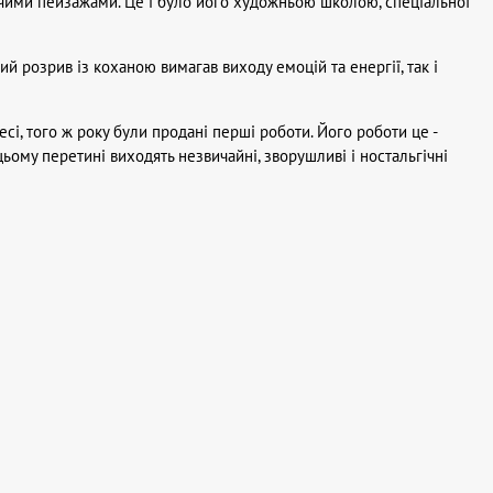
чими пейзажами. Це і було його художньою школою, спеціальної
ий розрив із коханою вимагав виходу емоцій та енергії, так і
сі, того ж року були продані перші роботи. Його роботи це -
цьому перетині виходять незвичайні, зворушливі і ностальгічні