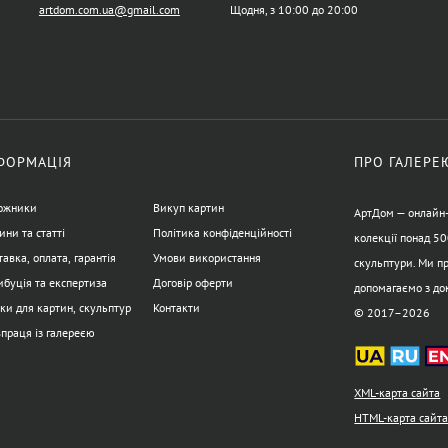
artdom.com.ua@gmail.com
Щодня, з 10:00 до 20:00
ФОРМАЦІЯ
ПРО ГАЛЕРЕ
ожники
Викуп картин
АртДом — онлайн-г
ини та статті
Політика конфіденційності
колекції понад 50
авка, оплата, гарантія
Умови використання
скульптури. Ми пр
ибуція та експертиза
Договір оферти
допомагаємо з до
ки для картин, скульптур
Контакти
© 2017–2026
впраця із галереєю
XML-карта сайта
HTML-карта сайт