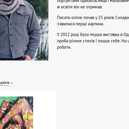
портретами однокласниць і мальовни
ж освіти він не отримав.
Писати олією почав у 25 років. Складн
з'явилися перші картини.
У 2012 році була перша виставка в Оде
проба різних стилів і пошук себе. На 
роботи.
одажів