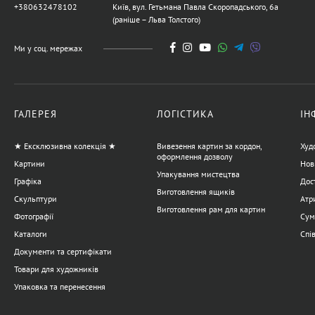
+380632478102
Київ, вул. Гетьмана Павла Скоропадського, 6а
(раніше – Льва Толстого)
Ми у соц. мережах
ГАЛЕРЕЯ
ЛОГІСТИКА
ІН
★ Ексклюзивна колекція ★
Вивезення картин за кордон,
Худ
оформлення дозволу
Картини
Нов
Упакування мистецтва
Графіка
Дост
Виготовлення ящиків
Скульптури
Атр
Виготовлення рам для картин
Фотографії
Сум
Каталоги
Спі
Документи та сертифікати
Товари для художників
Упаковка та перенесення