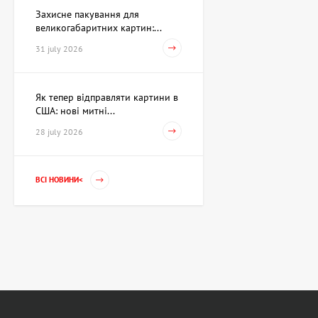
Захисне пакування для
великогабаритних картин:...
31 july 2026
Як тепер відправляти картини в
США: нові митні...
28 july 2026
ВСІ НОВИНИ<