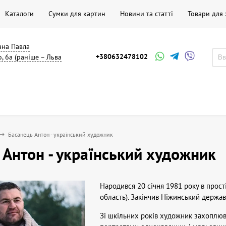
Каталоги
Сумки для картин
Новини та статті
Товари для
мана Павла
+380632478102
, 6а (раніше – Льва
Басанець Антон - український художник
 Антон - український художник
Народився 20 січня 1981 року в прост
область). Закінчив Ніжинський держав
Зі шкільних років художник захоплю