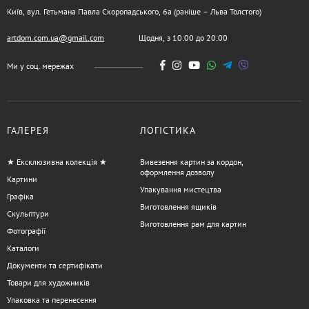
Київ, вул. Гетьмана Павла Скоропадського, 6а (раніше – Льва Толстого)
artdom.com.ua@gmail.com
Щодня, з 10:00 до 20:00
Ми у соц. мережах
ГАЛЕРЕЯ
ЛОГІСТИКА
★ Ексклюзивна колекція ★
Вивезення картин за кордон,
оформлення дозволу
Картини
Упакування мистецтва
Графіка
Виготовлення ящиків
Скульптури
Виготовлення рам для картин
Фотографії
Каталоги
Документи та сертифікати
Товари для художників
Упаковка та перенесення