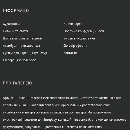
ІНФОРМАЦІЯ
Художники
Викуп картин
Новини та статті
Політика конфіденційності
Доставка, оплата, гарантія
Умови використання
Атрибуція та експертиза
Договір оферти
Сумки для картин, скульптур
Контакти
Співпраця із галереєю
ПРО ГАЛЕРЕЮ
АртДом — онлайн-галерея сучасного українського мистецтва та компанія з арт-
логістики. У нашій колекції понад 500 оригінальних робіт талановитих
українських майстрів живопису, графіки та скульптури. Ми пропонуємо
ексклюзивні предмети для інтер’єру, колекцій і інвестицій, а також допомагаємо з
документами, пакуванням і доставкою мистецтва по всьому світу.