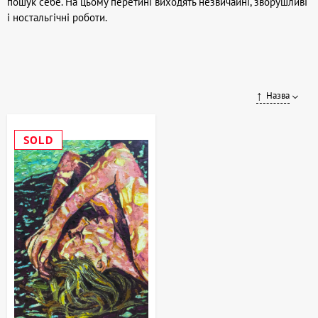
пошук себе. На цьому перетині виходять незвичайні, зворушливі
і ностальгічні роботи.
Назва
SOLD