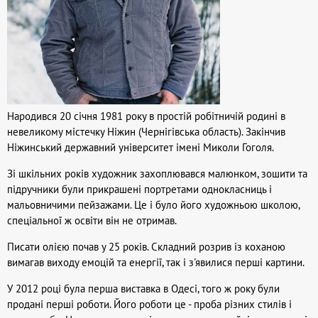
Народився 20 січня 1981 року в простій робітничій родині в
невеликому містечку Ніжин (Чернігівська область). Закінчив
Ніжинський державний університет імені Миколи Гоголя.
Зі шкільних років художник захоплювався малюнком, зошити та
підручники були прикрашені портретами однокласниць і
мальовничими пейзажами. Це і було його художньою школою,
спеціальної ж освіти він не отримав.
Писати олією почав у 25 років. Складний розрив із коханою
вимагав виходу емоцій та енергії, так і з'явилися перші картини.
У 2012 році була перша виставка в Одесі, того ж року були
продані перші роботи. Його роботи це - проба різних стилів і