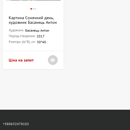
Картина Сонячний день,
художник Басанець Антон
Художник:
Басанець Антон
Період створення:
2017
Розміри (Ш*В), см:
30*40
Ціна на запит
+380632478102