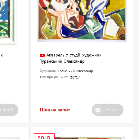
ик
Акварель У студії, художник
Туранський Олександр
Художник:
Транський Олександр
Розміри (Ш*В), см:
26*17
Ціна на запит
КУПИТИ
КУПИТИ
SOLD