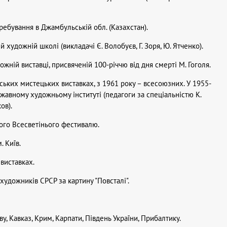
еребування в Джамбульській обл. (Казахстан).
 художній школі (викладачі Є. Волобуєв, Г. Зоря, Ю. Ятченко).
дожній виставці, присвяченій 100-річчю від дня смерті М. Гоголя.
нських мистецьких виставках, з 1961 року – всесоюзних. У 1955-
жавному художньому інституті (педагоги за спеціальністю К.
ов).
ького Всесветінього фестивалю.
. Київ.
 виставках.
художників СРСР за картину "Повсталі".
ву, Кавказ, Крим, Карпати, Південь України, Прибалтику.