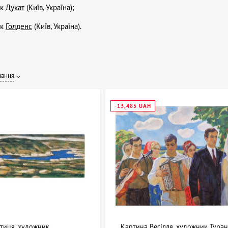
ок
Дукат
(Київ, Україна);
ок
Голденс
(Київ, Україна).
вання
-13,485 UAH
тиця, художник
Картина Весілля, художник Тура