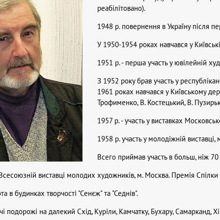
реабілітовано).
1948 р. повернення в Україну після п
У 1950-1954 роках навчався у Київській
1951 р. - перша участь у ювілейній ху
З 1952 року брав участь у республіка
1961 роках навчався у Київському дер
Трофименко, В. Костецький, В. Пузирьк
1957 р. - участь у виставках Московс
1958 р. участь у молодіжній виставці, м
Всего приймав участь в больш, ніж 70
й Всесоюзній виставці молодих художників, м. Москва. Премія Спілки 
та в будинках творчості "Сенєж" та "Седнів".
чі подорожі на далекий Схід, Куріли, Камчатку, Бухару, Самарканд, Хі