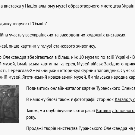
на виставка у Національному музеї образотворчого мистецтва України
динку творчості "Очаків".
тійна участь у всеукраїнских та закордонних художніх виставках.
єві, пише картини у галузі станкового живопису.
 Олександра зберігаються в більш, ніж 10 музеях по всій Україні - 
музей, Ізмаїльська картинна галерея, Музей військ Західного прик
асті, Переяслав-Хмельницький істори-культурний заповідник, Сумсь
жній музей, Яготинський краєзнавчий музей, Ямпільська народна кар
Подивитись онлайн-каталог картин Туранського Олекс
В нашому блозі також є фотографії сторінок
Каталогу 
Також, ми опублікували фотографії
Каталогу Головного
року.
Продажі творів мистецтва Туранського Олександра на у