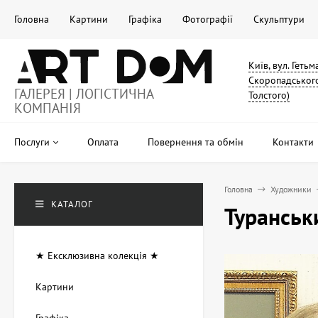
Головна
Картини
Графіка
Фотографії
Скульптури
Київ, вул. Геть
Скоропадського
ГАЛЕРЕЯ | ЛОГІСТИЧНА
Толстого)
КОМПАНІЯ
Послуги
Оплата
Повернення та обмін
Контакти
Головна
Художники
КАТАЛОГ
Туранськ
★ Ексклюзивна колекція ★
Картини