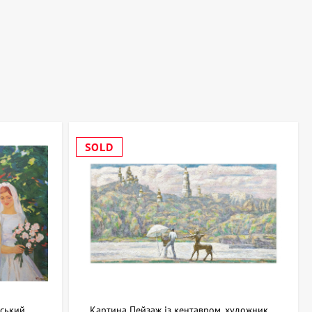
SOLD
нський
Картина Пейзаж із кентавром, художник