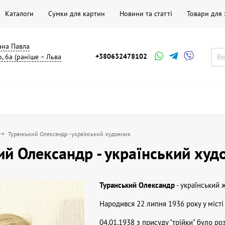
Каталоги
Сумки для картин
Новини та статті
Товари для
мана Павла
+380632478102
, 6а (раніше – Льва
Туранський Олександр - український художник
ий Олександр - український ху
Туранський Олександр
- український 
Народився 22 липня 1936 року у місті
04.01.1938 з присуду "трійки" було ро