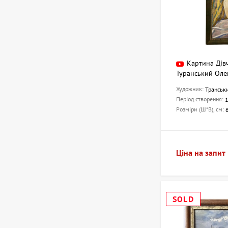
Картина Дів
Туранський Оле
Художник:
Транськ
Період створення:
Розміри (Ш*В), см:
Ціна на запит
SOLD