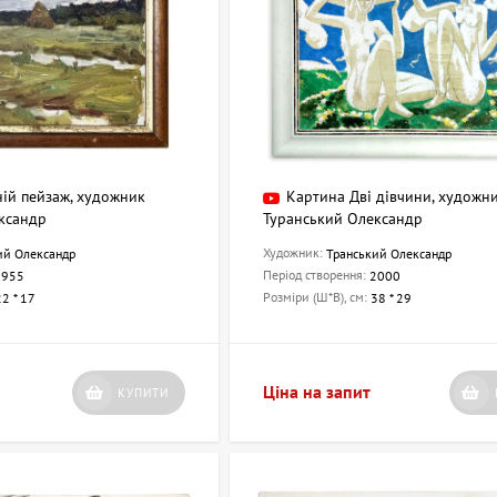
ній пейзаж, художник
Картина Дві дівчини, художн
ксандр
Туранський Олександр
Художник:
ий Олександр
Транський Олександр
Період створення:
1955
2000
Розміри (Ш*В), см:
22 * 17
38 * 29
Ціна на запит
КУПИТИ