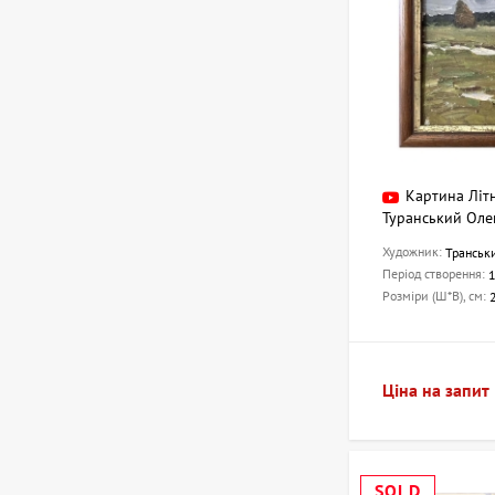
Картина Літ
Туранський Оле
Художник:
Транськ
Період створення:
Розміри (Ш*В), см:
Ціна на запит
SOLD