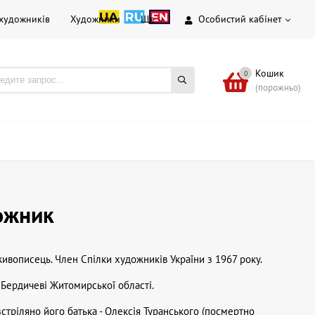
 художників
Художники
Ще
Особистий кабінет
Кошик
0
(порожньо)
дожник
живописець. Член Спілки художників України з 1967 року.
 Бердичеві Житомирської області.
зстріляно його батька - Олексія Туранського (посмертно