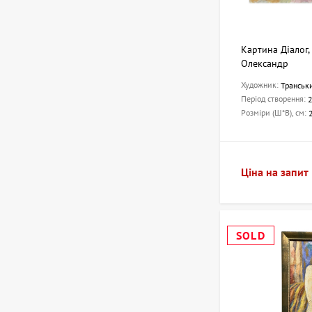
Картина Діалог
Олександр
Художник:
Транськ
Період створення:
Розміри (Ш*В), см:
Ціна на запит
SOLD