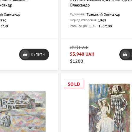
ксандр
Олександр
Художник:
ий Олександр
Транський Олександр
Період створення:
1990
1969
Розміри (Ш*В), см:
96*30
150*100
67,425 UAH
53,940 UAH
КУПИТИ
$1200
SOLD