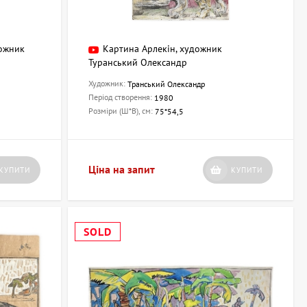
дожник
Картина Арлекін, художник
Туранський Олександр
Художник:
Транський Олександр
Період створення:
1980
Розміри (Ш*В), см:
75*54,5
Ціна на запит
КУПИТИ
КУПИТИ
SOLD