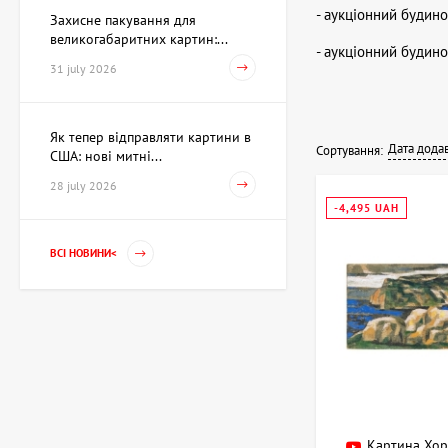
- аукціонний будин
Захисне пакування для
великогабаритних картин:...
- аукціонний будин
31 july 2026
Як тепер відправляти картини в
Дата дода
Сортування:
США: нові митні...
28 july 2026
-4,495 UAH
ВСІ НОВИНИ<
Картина Хор