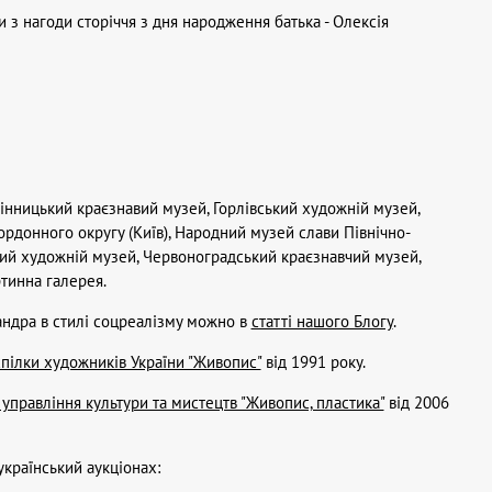
 з нагоди сторіччя з дня народження батька - Олексія
Вінницький краєзнавий музей, Горлівський художній музей,
ордонного округу (Київ), Народний музей слави Північно-
кий художній музей, Червоноградський краєзнавчий музей,
тинна галерея.
андра в стилі соцреалізму можно в
статті нашого Блогу
.
спілки художників України "Живопис"
від 1991 року.
 управління культури та мистецтв "Живопис, пластика"
від 2006
країнський аукціонах: