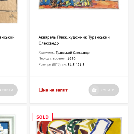
ранський
Акварель Пляж, художник Туранський
Олександр
Художник:
Транський Олександр
Період створення:
1980
Розміри (Ш*В), см:
31,5 * 21,5
Ціна на запит
КУПИТИ
КУПИТИ
SOLD