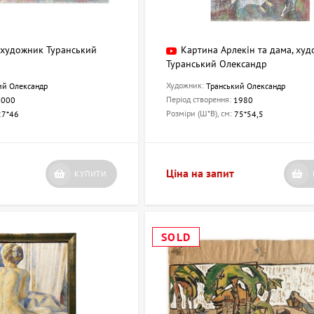
, художник Туранський
Картина Арлекін та дама, ху
Туранський Олександр
Художник:
ий Олександр
Транський Олександр
Період створення:
2000
1980
Розміри (Ш*В), см:
27*46
75*54,5
Ціна на запит
КУПИТИ
SOLD