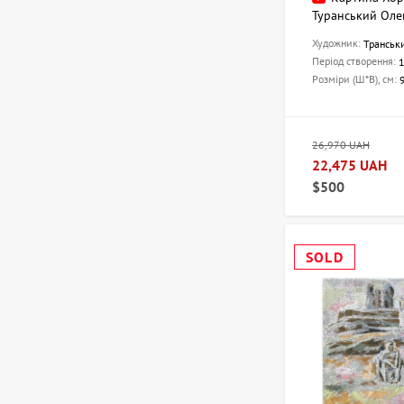
Туранський Оле
Художник:
Транськ
Період створення:
Розміри (Ш*В), см:
26,970 UAH
22,475 UAH
$500
SOLD