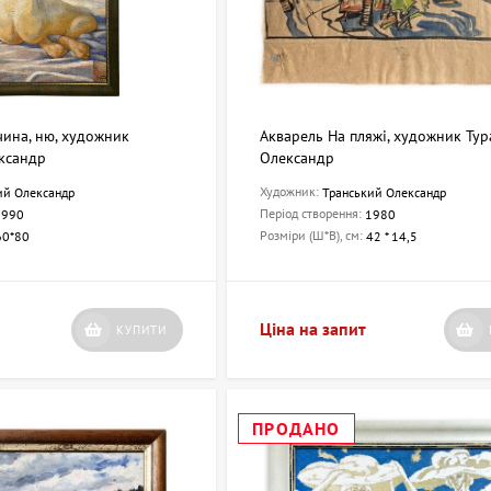
чина, ню, художник
Акварель На пляжі, художник Ту
ксандр
Олександр
Художник:
ий Олександр
Транський Олександр
Період створення:
1990
1980
Розміри (Ш*В), см:
60*80
42 * 14,5
Ціна на запит
КУПИТИ
ПРОДАНО