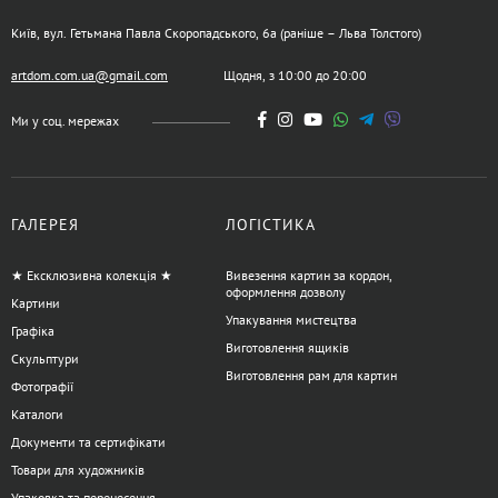
Київ, вул. Гетьмана Павла Скоропадського, 6а (раніше – Льва Толстого)
artdom.com.ua@gmail.com
Щодня, з 10:00 до 20:00
Ми у соц. мережах
ГАЛЕРЕЯ
ЛОГІСТИКА
★ Ексклюзивна колекція ★
Вивезення картин за кордон,
оформлення дозволу
Картини
Упакування мистецтва
Графіка
Виготовлення ящиків
Скульптури
Виготовлення рам для картин
Фотографії
Каталоги
Документи та сертифікати
Товари для художників
Упаковка та перенесення