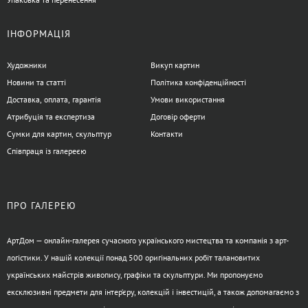
ІНФОРМАЦІЯ
Художники
Викуп картин
Новини та статті
Політика конфіденційності
Доставка, оплата, гарантія
Умови використання
Атрибуція та експертиза
Договір оферти
Сумки для картин, скульптур
Контакти
Співпраця із галереєю
ПРО ГАЛЕРЕЮ
АртДом — онлайн-галерея сучасного українського мистецтва та компанія з арт-
логістики. У нашій колекції понад 500 оригінальних робіт талановитих
українських майстрів живопису, графіки та скульптури. Ми пропонуємо
ексклюзивні предмети для інтер’єру, колекцій і інвестицій, а також допомагаємо з