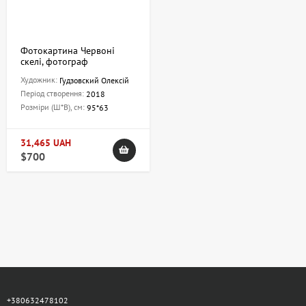
Фотокартина Червоні
скелі, фотограф
Гудзовський Олексій
Художник:
Гудзовский Олексій
Період створення:
2018
Розміри (Ш*В), см:
95*63
31,465 UAH
$700
+380632478102