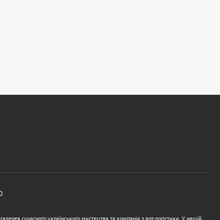
Ю
алерея сучасного українського мистецтва та компанія з арт-логістики. У нашій