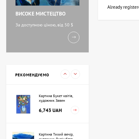
Already registe
ВИСОКЕ МИСТЕЦТВО
Акварель Біля моря,
художник Кокін Михайло
За доступною ціною, від 50 $
11,238 UAH
Картина Вечоріє,
художник Кузьменко Ігор
15,733 UAH
РЕКОМЕНДУЄМО
Картина Букет квітів,
художник Завен
Мартиросян
6,743 UAH
Картина Тихий вечір,
художник Дулін Єгор