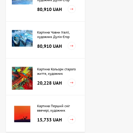
80,910 UAH
Картина Човни Італії,
художник Дулін Єгор
80,910 UAH
Картина Кольори старого
життя, художник
Кузьменко Ігор
20,228 UAH
Картина Перший сніг
ввечері, художник
Кузьменко Ігор
15,733 UAH