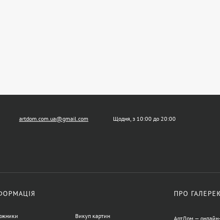
artdom.com.ua@gmail.com
Щодня, з 10:00 до 20:00
ФОРМАЦІЯ
ПРО ГАЛЕРЕ
ожники
Викуп картин
АртДом — онлайн-г