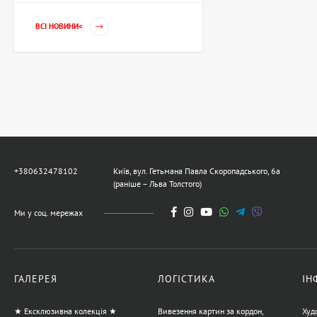
35,960 UAH
ВСІ НОВИНИ<
Гільза Без назви,
художник Криволап
Анатолій
Ціна на запит
Скульптура Золотий
телець, автор Владимиров
Олексій
+380632478102
Київ, вул. Гетьмана Павла Скоропадського, 6а
359,600 UAH
(раніше – Льва Толстого)
Ми у соц. мережах
Картина Вкрадений світ,
художник Бурда Ярослав
44,950 UAH
ГАЛЕРЕЯ
ЛОГІСТИКА
ІН
★ Ексклюзивна колекція ★
Вивезення картин за кордон,
Худ