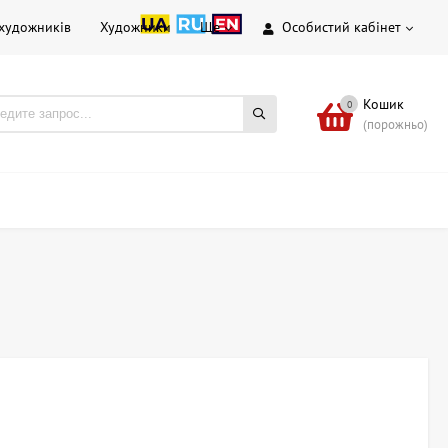
 художників
Художники
Ще
Особистий кабінет
Кошик
0
(порожньо)