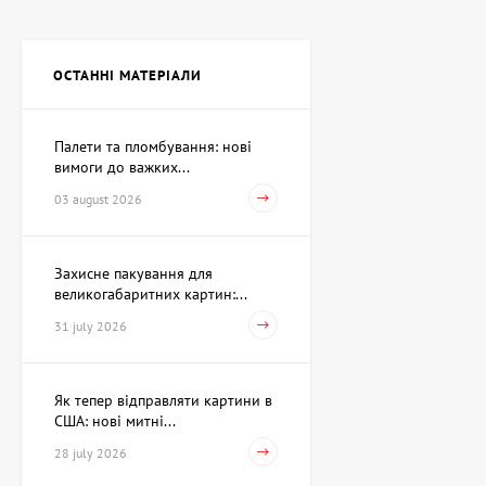
Картина Незалежність,
художник Кіт Валерій
ОСТАННІ МАТЕРІАЛИ
Ціна на запит
Палети та пломбування: нові
вимоги до важких...
Скульптура Пошук себе,
автор Шевчук Дмитро
03 august 2026
62,930 UAH
Захисне пакування для
великогабаритних картин:...
Акварель Змова Амура та
Венери, художник Павлов
31 july 2026
Віктор
15,733 UAH
Як тепер відправляти картини в
США: нові митні...
Картина Перше березня,
28 july 2026
художник Рєпка
Олександр