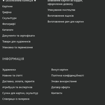
★ Ексклюзивна колекція ★
Вивезення картин за кордон,
оформлення дозволу
Картини
Упакування мистецтва
Графіка
Виготовлення ящиків
Скульптури
Виготовлення рам для картин
Фотографії
Каталоги
Документи та сертифікати
Товари для художників
Упаковка та перенесення
ІНФОРМАЦІЯ
Художники
Викуп картин
Новини та статті
Політика конфіденційності
Доставка, оплата, гарантія
Умови використання
Атрибуція та експертиза
Договір оферти
Сумки для картин, скульптур
Контакти
Співпраця із галереєю