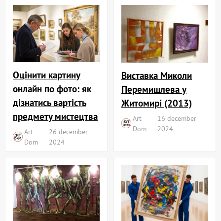
Оцінити картину
Виставка Миколи
онлайн по фото: як
Перемишлева у
дізнатись вартість
Житомирі (2013)
предмету мистецтва
Art
16 december
Dom
2024
Art
26 december
Dom
2024