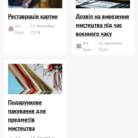
Реставрація картин
Дозвіл на вивезення
мистецтва під час
Art
16 december
Dom
2024
воєнного часу
Art
16 december
Dom
2024
Подарункове
пакування для
предметів
мистецтва
Art
16 december