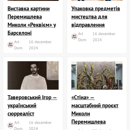
Виставка картини
Упаковка предметів
Перемишлева
мистецтва для
Миколи «Реквієм» у
відправлення
Барселоні
Art
16 december
Dom
2024
Art
16 december
Dom
2024
«Стіна» —
Таверовський Ігор —
масштабний проєкт
український
Миколи
сюрреаліст
Перемишлева
Art
16 december
Dom
2024