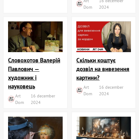
Art
16 december
Dom
2024
Словохотов Валерій
Скільки коштує
Павлович —
дозвіл на вивезення
художник і
картини?
науковець
Art
16 december
Dom
2024
Art
16 december
Dom
2024