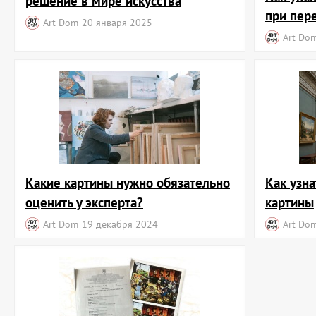
решение в мире искусства
при пер
Art Dom
20 января 2025
Art Do
Какие картины нужно обязательно
Как узна
оценить у эксперта?
картины
Art Dom
19 декабря 2024
Art Do