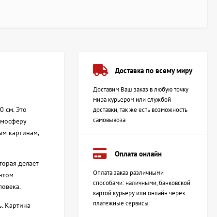
Доставка по всему миру
Доставим Ваш заказ в любую точку
мира курьером или службой
 см. Это
доставки, так же есть возможность
самовывоза
тмосферу
ым картинам,
Оплата онлайн
торая делает
Оплата заказ различными
ентом
способами: наличными, банковской
ловека.
картой курьеру или онлайн через
платежные сервисы
ь. Картина