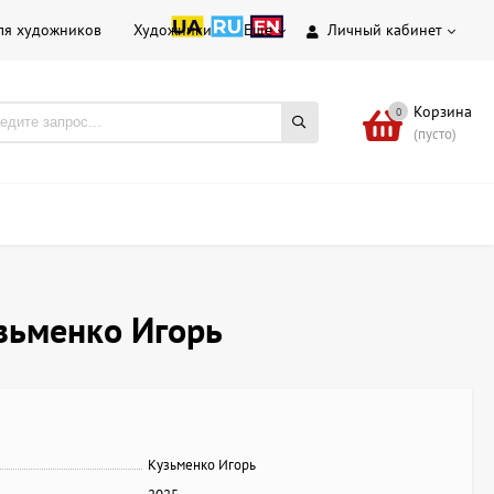
ля художников
Художники
Еще
Личный кабинет
Корзина
0
(пусто)
узьменко Игорь
Кузьменко Игорь