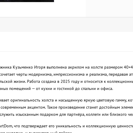
дожника Кузьменко Игоря выполнена акрилом на холсте размером 40×40
очетает черты модернизма, импрессионизма и реализма, передавая а
льской жизни. Работа создана в 2025 году и относится к коллекционн
ых помещений — от кухни и гостиной до спальни и офиса.
вает оригинальность холста и насыщенную яркую цветовую гамму, ко
с современным акцентом. Такое произведение станет достойным элем
служить изысканным подарком для партнёра, коллеги или близкого че
ArtDom, что подтверждает его уникальность и коллекционную ценност