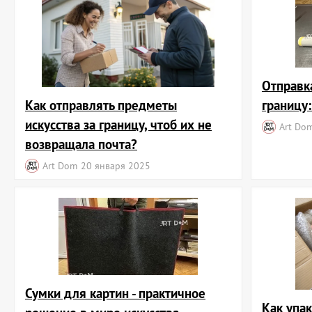
Отправк
Как отправлять предметы
границу
искусства за границу, чтоб их не
Art Do
возвращала почта?
Art Dom
20 января 2025
Сумки для картин - практичное
Как упа