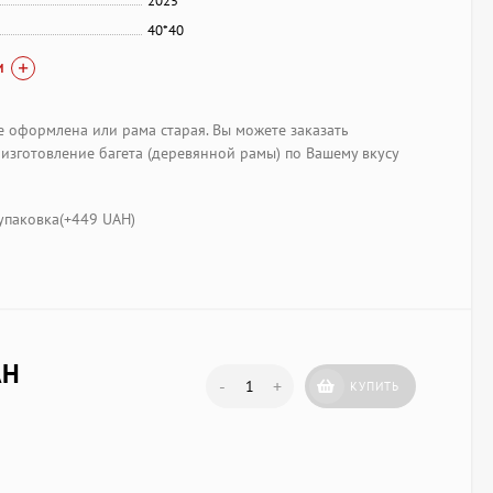
2025
40*40
И
е оформлена или рама старая. Вы можете заказать
изготовление багета (деревянной рамы) по Вашему вкусу
паковка(+
449 UAH
)
AH
-
+
КУПИТЬ