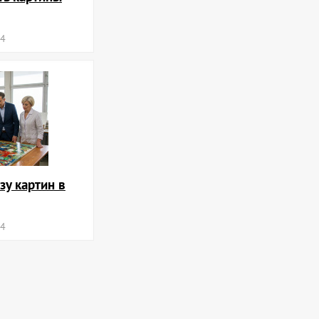
24
зу картин в
24