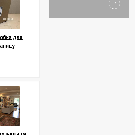
обка для
раницу
ть картины