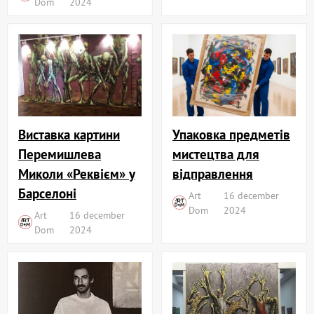
Dom
2024
Виставка картини
Упаковка предметів
Перемишлева
мистецтва для
Миколи «Реквієм» у
відправлення
Барселоні
Art
16 december
Dom
2024
Art
16 december
Dom
2024