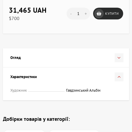
31,465 UAH
-
+
КУПИТИ
$700
Огляд
Характеристики
Художник
Гавдзинський Альбін
Добірки товарів у категорії: