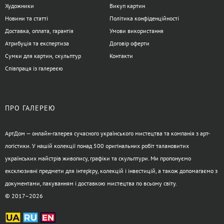
Художники
Викуп картин
Новини та статті
Політика конфіденційності
Доставка, оплата, гарантія
Умови використання
Атрибуція та експертиза
Договір оферти
Сумки для картин, скульптур
Контакти
Співпраця із галереєю
ПРО ГАЛЕРЕЮ
АртДом — онлайн-галерея сучасного українського мистецтва та компанія з арт-
логістики. У нашій колекції понад 500 оригінальних робіт талановитих
українських майстрів живопису, графіки та скульптури. Ми пропонуємо
ексклюзивні предмети для інтер’єру, колекцій і інвестицій, а також допомагаємо з
документами, пакуванням і доставкою мистецтва по всьому світу.
© 2017–2026