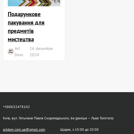
Подарункове
пакування для
предметів
мистецтва
Art
16 december
Dom
2024
+380632478102
Київ, вул. Гетьмана Павла Скоропадського, 6а (раніше – Льва Толстого)
artdom.com.ua@gmail.com
Щодня, з 10:00 до 20:00