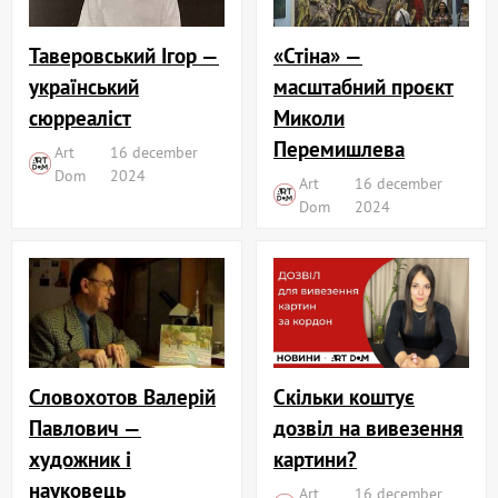
«Стіна» —
Таверовський Ігор —
масштабний проєкт
український
Миколи
сюрреаліст
Перемишлева
Art
16 december
Dom
2024
Art
16 december
Dom
2024
Словохотов Валерій
Скільки коштує
Павлович —
дозвіл на вивезення
художник і
картини?
науковець
Art
16 december