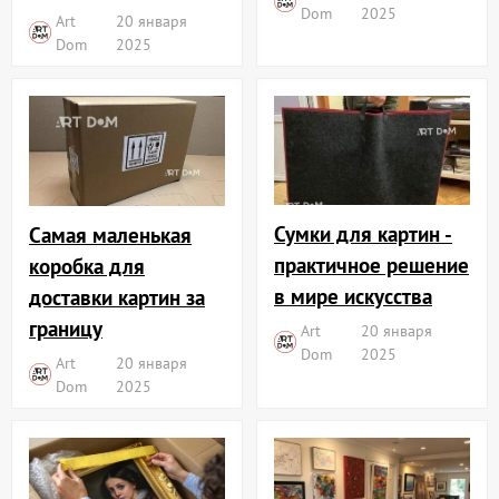
Dom
2025
Art
20 января
Dom
2025
Сумки для картин -
Самая маленькая
практичное решение
коробка для
в мире искусства
доставки картин за
границу
Art
20 января
Dom
2025
Art
20 января
Dom
2025